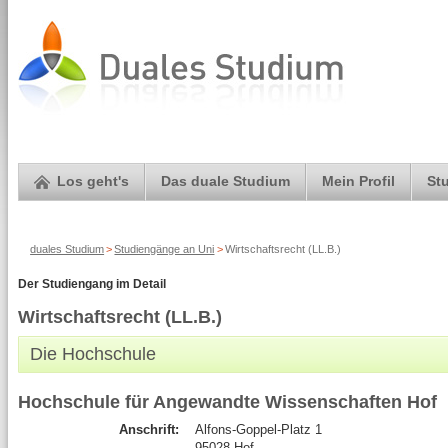
Los geht's
Das duale Studium
Mein Profil
St
duales Studium
>
Studiengänge an Uni
>
Wirtschaftsrecht (LL.B.)
Der Studiengang im Detail
Wirtschaftsrecht (LL.B.)
Die Hochschule
Hochschule für Angewandte Wissenschaften Hof
Anschrift:
Alfons-Goppel-Platz 1
95028 Hof