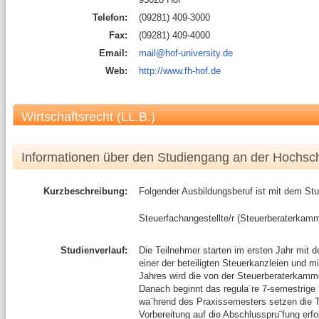
Telefon:
(09281) 409-3000
Fax:
(09281) 409-4000
Email:
mail@hof-university.de
Web:
http://www.fh-hof.de
Wirtschaftsrecht (LL.B.)
Informationen über den Studiengang an der Hochsc
Kurzbeschreibung:
Folgender Ausbildungsberuf ist mit dem St
Steuerfachangestellte/r (Steuerberaterkamm
Studienverlauf:
Die Teilnehmer starten im ersten Jahr mit 
einer der beteiligten Steuerkanzleien und m
Jahres wird die von der Steuerberaterkamme
Danach beginnt das regula¨re 7-semestrige
wa¨hrend des Praxissemesters setzen die Te
Vorbereitung auf die Abschlusspru¨fung erf