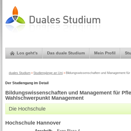
Los geht's
Das duale Studium
Mein Profil
St
duales Studium
>
Studiengänge an Uni
>
Bildungswissenschaften und Management für
Der Studiengang im Detail
Bildungswissenschaften und Management für Pfl
Wahlschwerpunkt Management
Die Hochschule
Hochschule Hannover
Anschrift:
Expo Plaza 4