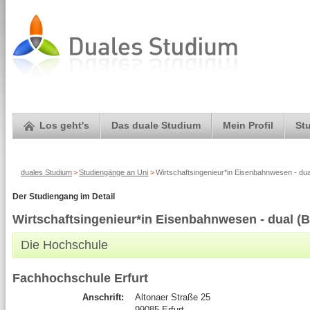
Los geht's
Das duale Studium
Mein Profil
St
duales Studium
>
Studiengänge an Uni
>
Wirtschaftsingenieur*in Eisenbahnwesen - dua
Der Studiengang im Detail
Wirtschaftsingenieur*in Eisenbahnwesen - dual (B
Die Hochschule
Fachhochschule Erfurt
Anschrift:
Altonaer Straße 25
99085 Erfurt