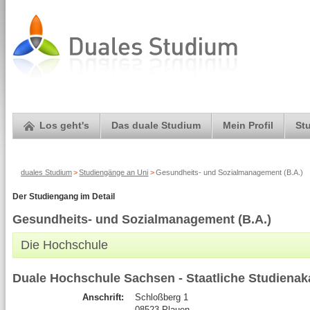
Los geht's
Das duale Studium
Mein Profil
St
duales Studium
>
Studiengänge an Uni
>
Gesundheits- und Sozialmanagement (B.A.)
Der Studiengang im Detail
Gesundheits- und Sozialmanagement (B.A.)
Die Hochschule
Duale Hochschule Sachsen - Staatliche Studiena
Anschrift:
Schloßberg 1
08523 Plauen