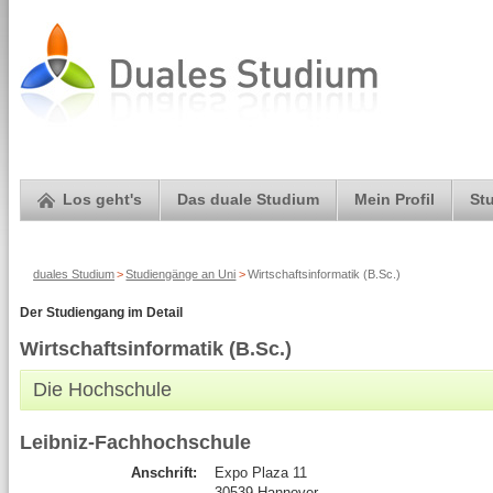
Los geht's
Das duale Studium
Mein Profil
St
duales Studium
>
Studiengänge an Uni
>
Wirtschaftsinformatik (B.Sc.)
Der Studiengang im Detail
Wirtschaftsinformatik (B.Sc.)
Die Hochschule
Leibniz-Fachhochschule
Anschrift:
Expo Plaza 11
30539 Hannover