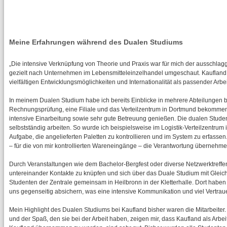
Meine Erfahrungen während des Dualen Studiums
„Die intensive Verknüpfung von Theorie und Praxis war für mich der ausschlag
gezielt nach Unternehmen im Lebensmitteleinzelhandel umgeschaut. Kaufland 
vielfältigen Entwicklungsmöglichkeiten und Internationalität als passender Arbe
In meinem Dualen Studium habe ich bereits Einblicke in mehrere Abteilungen b
Rechnungsprüfung, eine Filiale und das Verteilzentrum in Dortmund bekommen. 
intensive Einarbeitung sowie sehr gute Betreuung genießen. Die dualen Stude
selbstständig arbeiten. So wurde ich beispielsweise im Logistik-Verteilzentrum
Aufgabe, die angelieferten Paletten zu kontrollieren und im System zu erfassen
– für die von mir kontrollierten Wareneingänge – die Verantwortung übernehme
Durch Veranstaltungen wie dem Bachelor-Bergfest oder diverse Netzwerktreffen
untereinander Kontakte zu knüpfen und sich über das Duale Studium mit Gleic
Studenten der Zentrale gemeinsam in Heilbronn in der Kletterhalle. Dort hab
uns gegenseitig absichern, was eine intensive Kommunikation und viel Vertrau
Mein Highlight des Dualen Studiums bei Kaufland bisher waren die Mitarbeiter.
und der Spaß, den sie bei der Arbeit haben, zeigen mir, dass Kaufland als Arbei