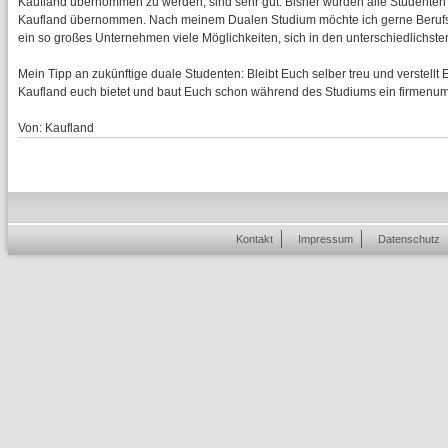
Kaufland übernommen zu werden, sind sehr gut. Bisher wurden alle Studenten
Kaufland übernommen. Nach meinem Dualen Studium möchte ich gerne Berufs
ein so großes Unternehmen viele Möglichkeiten, sich in den unterschiedlichste
Mein Tipp an zukünftige duale Studenten: Bleibt Euch selber treu und verstellt E
Kaufland euch bietet und baut Euch schon während des Studiums ein firmenu
Von: Kaufland
Kontakt
Impressum
Datenschutz