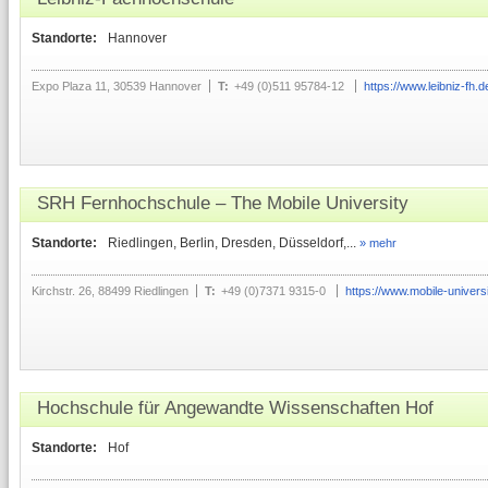
Standorte:
Hannover
Expo Plaza 11, 30539 Hannover
T:
+49 (0)511 95784-12
https://www.leibniz-fh.d
SRH Fernhochschule – The Mobile University
Standorte:
Riedlingen, Berlin, Dresden, Düsseldorf,...
» mehr
Kirchstr. 26, 88499 Riedlingen
T:
+49 (0)7371 9315-0
https://www.mobile-universi
Hochschule für Angewandte Wissenschaften Hof
Standorte:
Hof