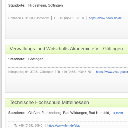
Standorte:
Hildesheim, Göttingen
Hohnsen 4, 31134 Hildesheim
T:
+49 (0)5121 881-0
https://www.hawk.de/de
Verwaltungs- und Wirtschafts-Akademie e.V. - Göttingen
Standorte:
Göttingen
Königsstieg 94, 37081 Göttingen
T:
+49 (0)551 40045-70
https://www.vwa-goett
Technische Hochschule Mittelhessen
Standorte:
Gießen, Frankenberg, Bad Wildungen, Bad Hersfeld,...
» mehr
,
T:
+49 (0)641 309 0
https://www.thm.de/site/