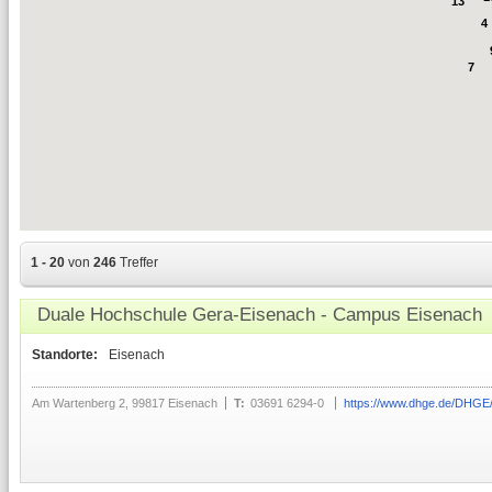
13
4
7
1 - 20
von
246
Treffer
Duale Hochschule Gera-Eisenach - Campus Eisenach
Standorte:
Eisenach
Am Wartenberg 2, 99817 Eisenach
T:
03691 6294-0
https://www.dhge.de/DHGE/