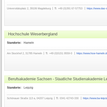
Universitätsplatz 2, 39106 Magdeburg
T:
+49 (0)391 67-57753
https://www.das-
Hochschule Weserbergland
Standorte:
Hameln
Am Stockhof 2, 31785 Hameln
T:
+49 (0)5151 9559-0
https://www.hsw-hameln.d
Berufsakademie Sachsen - Staatliche Studienakademie Le
Standorte:
Leipzig
Schönauer Straße 113 a, 04207 Leipzig
T:
0341 42743-330
https://www.ba-leipzi