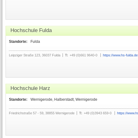
Hochschule Fulda
Standorte:
Fulda
Leipziger Straße 123, 36037 Fulda
T:
+49 (0)661 9640-0
https://www.hs-fulda.de
Hochschule Harz
Standorte:
Wernigerode, Halberstadt, Wernigerode
Friedrichstraße 57 - 59, 38855 Wernigerode
T:
+49 (0)3943 659-0
https://www.h