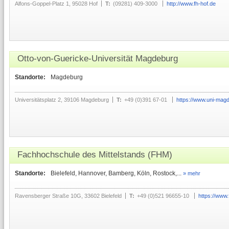
Alfons-Goppel-Platz 1, 95028 Hof
T:
(09281) 409-3000
http://www.fh-hof.de
Otto-von-Guericke-Universität Magdeburg
Standorte:
Magdeburg
Universitätsplatz 2, 39106 Magdeburg
T:
+49 (0)391 67-01
https://www.uni-mag
Fachhochschule des Mittelstands (FHM)
Standorte:
Bielefeld, Hannover, Bamberg, Köln, Rostock,...
» mehr
Ravensberger Straße 10G, 33602 Bielefeld
T:
+49 (0)521 96655-10
https://www.