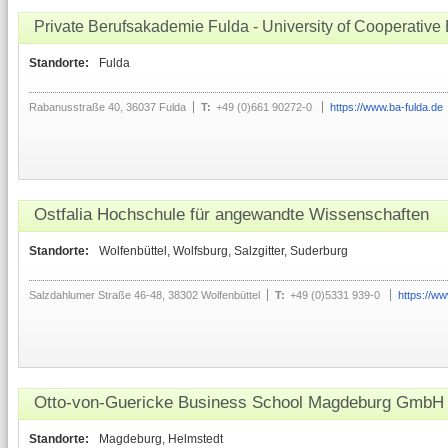
Private Berufsakademie Fulda - University of Cooperati
Standorte:
Fulda
Rabanusstraße 40, 36037 Fulda
T:
+49 (0)661 90272-0
https://www.ba-fulda.de
Ostfalia Hochschule für angewandte Wissenschaften
Standorte:
Wolfenbüttel, Wolfsburg, Salzgitter, Suderburg
Salzdahlumer Straße 46-48, 38302 Wolfenbüttel
T:
+49 (0)5331 939-0
https://ww
Otto-von-Guericke Business School Magdeburg GmbH
Standorte:
Magdeburg, Helmstedt