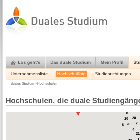
Los geht's
Das duale Studium
Mein Profil
St
Unternehmensliste
Hochschulliste
Studienrichtungen
duales Studium
>
Hochschulen
Hochschulen, die duale Studiengäng
2
3
1
10
5
28
20
2
28
8
4
21
1