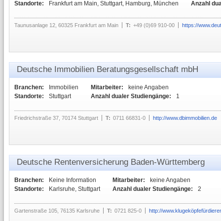
Standorte:
Frankfurt am Main, Stuttgart, Hamburg, München
Anzahl dua
Taunusanlage 12, 60325 Frankfurt am Main
T:
+49 (0)69 910-00
https://www.deu
Deutsche Immobilien Beratungsgesellschaft mbH
Branchen:
Immobilien
Mitarbeiter:
keine Angaben
Standorte:
Stuttgart
Anzahl dualer Studiengänge:
1
Friedrichstraße 37, 70174 Stuttgart
T:
0711 66831-0
http://www.dbimmobilien.de
Deutsche Rentenversicherung Baden-Württemberg
Branchen:
Keine Information
Mitarbeiter:
keine Angaben
Standorte:
Karlsruhe, Stuttgart
Anzahl dualer Studiengänge:
2
Gartenstraße 105, 76135 Karlsruhe
T:
0721 825-0
http://www.klugeköpfefürdiere