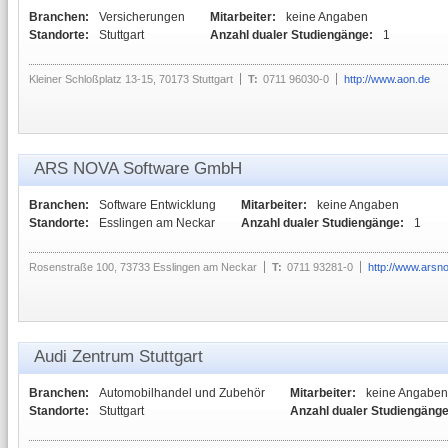
Branchen:
Versicherungen
Mitarbeiter:
keine Angaben
Standorte:
Stuttgart
Anzahl dualer Studiengänge:
1
Kleiner Schloßplatz 13-15, 70173 Stuttgart
T:
0711 96030-0
http://www.aon.de
ARS NOVA Software GmbH
Branchen:
Software Entwicklung
Mitarbeiter:
keine Angaben
Standorte:
Esslingen am Neckar
Anzahl dualer Studiengänge:
1
Rosenstraße 100, 73733 Esslingen am Neckar
T:
0711 93281-0
http://www.arsn
Audi Zentrum Stuttgart
Branchen:
Automobilhandel und Zubehör
Mitarbeiter:
keine Angaben
Standorte:
Stuttgart
Anzahl dualer Studiengänge