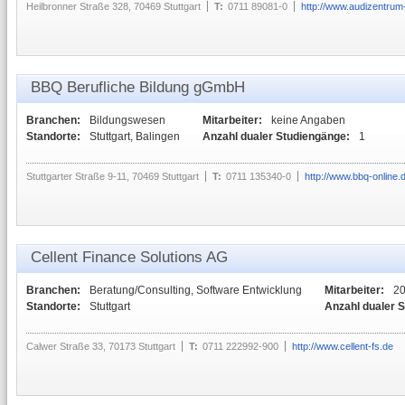
Heilbronner Straße 328, 70469 Stuttgart
T:
0711 89081-0
http://www.audizentrum-
BBQ Berufliche Bildung gGmbH
Branchen:
Bildungswesen
Mitarbeiter:
keine Angaben
Standorte:
Stuttgart, Balingen
Anzahl dualer Studiengänge:
1
Stuttgarter Straße 9-11, 70469 Stuttgart
T:
0711 135340-0
http://www.bbq-online.
Cellent Finance Solutions AG
Branchen:
Beratung/Consulting, Software Entwicklung
Mitarbeiter:
2
Standorte:
Stuttgart
Anzahl dualer 
Calwer Straße 33, 70173 Stuttgart
T:
0711 222992-900
http://www.cellent-fs.de