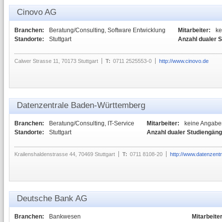
Cinovo AG
Branchen:
Beratung/Consulting, Software Entwicklung
Mitarbeiter:
ke
Standorte:
Stuttgart
Anzahl dualer 
Calwer Strasse 11, 70173 Stuttgart
T:
0711 2525553-0
http://www.cinovo.de
Datenzentrale Baden-Württemberg
Branchen:
Beratung/Consulting, IT-Service
Mitarbeiter:
keine Angabe
Standorte:
Stuttgart
Anzahl dualer Studiengäng
Krailenshaldenstrasse 44, 70469 Stuttgart
T:
0711 8108-20
http://www.datenzentr
Deutsche Bank AG
Branchen:
Bankwesen
Mitarbeiter