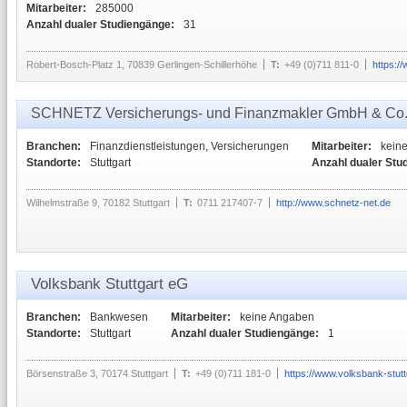
Mitarbeiter:
285000
Anzahl dualer Studiengänge:
31
Robert-Bosch-Platz 1, 70839 Gerlingen-Schillerhöhe
T:
+49 (0)711 811-0
https:/
SCHNETZ Versicherungs- und Finanzmakler GmbH & Co
Branchen:
Finanzdienstleistungen, Versicherungen
Mitarbeiter:
kein
Standorte:
Stuttgart
Anzahl dualer Stu
Wilhelmstraße 9, 70182 Stuttgart
T:
0711 217407-7
http://www.schnetz-net.de
Volksbank Stuttgart eG
Branchen:
Bankwesen
Mitarbeiter:
keine Angaben
Standorte:
Stuttgart
Anzahl dualer Studiengänge:
1
Börsenstraße 3, 70174 Stuttgart
T:
+49 (0)711 181-0
https://www.volksbank-stutt