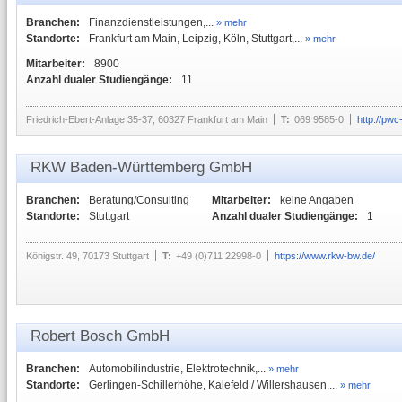
Branchen:
Finanzdienstleistungen,...
» mehr
Standorte:
Frankfurt am Main, Leipzig, Köln, Stuttgart,...
» mehr
Mitarbeiter:
8900
Anzahl dualer Studiengänge:
11
Friedrich-Ebert-Anlage 35-37, 60327 Frankfurt am Main
T:
069 9585-0
http://pwc
RKW Baden-Württemberg GmbH
Branchen:
Beratung/Consulting
Mitarbeiter:
keine Angaben
Standorte:
Stuttgart
Anzahl dualer Studiengänge:
1
Königstr. 49, 70173 Stuttgart
T:
+49 (0)711 22998-0
https://www.rkw-bw.de/
Robert Bosch GmbH
Branchen:
Automobilindustrie, Elektrotechnik,...
» mehr
Standorte:
Gerlingen-Schillerhöhe, Kalefeld / Willershausen,...
» mehr