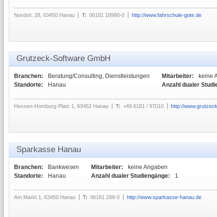
Nordstr. 28, 63450 Hanau
T:
06181 18980-0
http://www.fahrschule-gote.de
Grutzeck-Software GmbH
Branchen:
Beratung/Consulting, Dienstleistungen
Mitarbeiter:
keine 
Standorte:
Hanau
Anzahl dualer Stud
Hessen-Homburg-Platz 1, 63452 Hanau
T:
+49 6181 / 97010
http://www.grutzec
Sparkasse Hanau
Branchen:
Bankwesen
Mitarbeiter:
keine Angaben
Standorte:
Hanau
Anzahl dualer Studiengänge:
1
Am Markt 1, 63450 Hanau
T:
06181 298-0
http://www.sparkasse-hanau.de