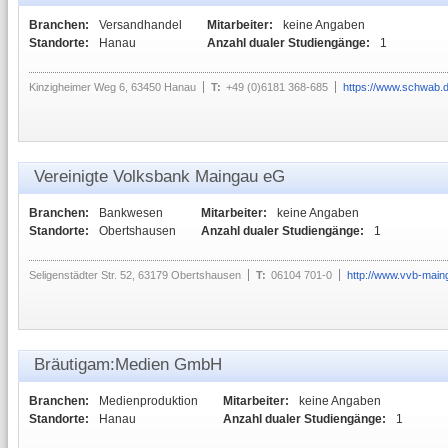
Branchen:
Versandhandel
Mitarbeiter:
keine Angaben
Standorte:
Hanau
Anzahl dualer Studiengänge:
1
Kinzigheimer Weg 6, 63450 Hanau
T:
+49 (0)6181 368-685
https://www.schwab.
Vereinigte Volksbank Maingau eG
Branchen:
Bankwesen
Mitarbeiter:
keine Angaben
Standorte:
Obertshausen
Anzahl dualer Studiengänge:
1
Seligenstädter Str. 52, 63179 Obertshausen
T:
06104 701-0
http://www.vvb-main
Bräutigam:Medien GmbH
Branchen:
Medienproduktion
Mitarbeiter:
keine Angaben
Standorte:
Hanau
Anzahl dualer Studiengänge:
1