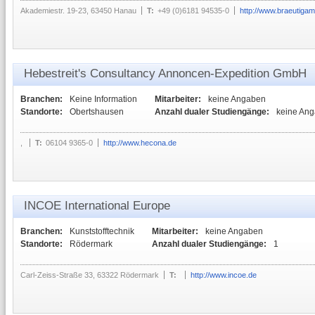
Akademiestr. 19-23, 63450 Hanau
T:
+49 (0)6181 94535-0
http://www.braeutiga
Hebestreit's Consultancy Annoncen-Expedition GmbH
Branchen:
Keine Information
Mitarbeiter:
keine Angaben
Standorte:
Obertshausen
Anzahl dualer Studiengänge:
keine An
,
T:
06104 9365-0
http://www.hecona.de
INCOE International Europe
Branchen:
Kunststofftechnik
Mitarbeiter:
keine Angaben
Standorte:
Rödermark
Anzahl dualer Studiengänge:
1
Carl-Zeiss-Straße 33, 63322 Rödermark
T:
http://www.incoe.de