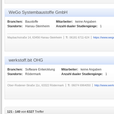
WeGo Systembaustoffe GmbH
Branchen:
Baustoffe
Mitarbeiter:
keine Angaben
Standorte:
Hanau-Steinheim
Anzahl dualer Studiengänge:
1
Maybachstraße 14, 63456 Hanau-Steinheim
T:
06181 6711-624
https://www.wego
werkstoff.bit OHG
Branchen:
Software Entwicklung
Mitarbeiter:
keine Angaben
Standorte:
Rödermark
Anzahl dualer Studiengänge:
1
Ober-Rodener-Straße 11c, 63322 Rödermark
T:
06074 6964050
http://www.werks
121 - 140
von
6327
Treffer