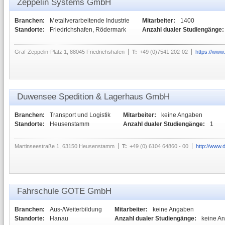
Zeppelin Systems GmbH
Branchen:
Metallverarbeitende Industrie
Mitarbeiter:
1400
Standorte:
Friedrichshafen, Rödermark
Anzahl dualer Studiengänge:
Graf-Zeppelin-Platz 1, 88045 Friedrichshafen
T:
+49 (0)7541 202-02
https://www
Duwensee Spedition & Lagerhaus GmbH
Branchen:
Transport und Logistik
Mitarbeiter:
keine Angaben
Standorte:
Heusenstamm
Anzahl dualer Studiengänge:
1
Martinseestraße 1, 63150 Heusenstamm
T:
+49 (0) 6104 64860 - 00
http://www
Fahrschule GOTE GmbH
Branchen:
Aus-/Weiterbildung
Mitarbeiter:
keine Angaben
Standorte:
Hanau
Anzahl dualer Studiengänge:
keine A