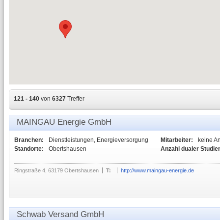
121 - 140
von
6327
Treffer
MAINGAU Energie GmbH
Branchen:
Dienstleistungen, Energieversorgung
Mitarbeiter:
keine A
Standorte:
Obertshausen
Anzahl dualer Studie
Ringstraße 4, 63179 Obertshausen
T:
http://www.maingau-energie.de
Schwab Versand GmbH