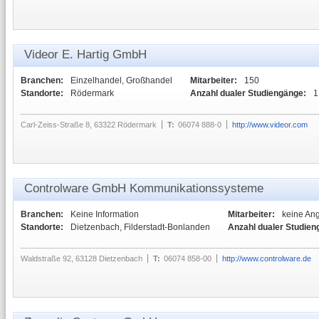
Videor E. Hartig GmbH
Branchen:
Einzelhandel, Großhandel
Mitarbeiter:
150
Standorte:
Rödermark
Anzahl dualer Studiengänge:
1
Carl-Zeiss-Straße 8, 63322 Rödermark
T:
06074 888-0
http://www.videor.com
Controlware GmbH Kommunikationssysteme
Branchen:
Keine Information
Mitarbeiter:
keine An
Standorte:
Dietzenbach, Filderstadt-Bonlanden
Anzahl dualer Studien
Waldstraße 92, 63128 Dietzenbach
T:
06074 858-00
http://www.controlware.de