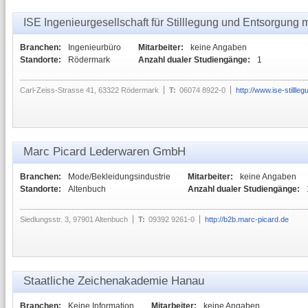
ISE Ingenieurgesellschaft für Stilllegung und Entsorgung
Branchen:
Ingenieurbüro
Mitarbeiter:
keine Angaben
Standorte:
Rödermark
Anzahl dualer Studiengänge:
1
Carl-Zeiss-Strasse 41, 63322 Rödermark
T:
06074 8922-0
http://www.ise-stillle
Marc Picard Lederwaren GmbH
Branchen:
Mode/Bekleidungsindustrie
Mitarbeiter:
keine Angaben
Standorte:
Altenbuch
Anzahl dualer Studiengänge:
Siedlungsstr. 3, 97901 Altenbuch
T:
09392 9261-0
http://b2b.marc-picard.de
Staatliche Zeichenakademie Hanau
Branchen:
Keine Information
Mitarbeiter:
keine Angaben