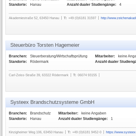
Standorte:
Hanau
Anzahl dualer Studiengänge:
4
Akademiestraße 52, 63450 Hanau
T:
+49 (0)6181 31597
http://www.zeichenaka
Steuerbüro Torsten Hagemeier
Branchen:
Steuerberatung/Wirtschaftsprüfung
Mitarbeiter:
keine Ang
Standorte:
Rödermark
Anzahl dualer Studieng
Carl-Zeiss-Straße 39, 63322 Rödermark
T:
06074 93155
Systeex Brandschutzsysteme GmbH
Branchen:
Brandschutz
Mitarbeiter:
keine Angaben
Standorte:
Hanau
Anzahl dualer Studiengänge:
1
Kinzigheimer Weg 106, 63450 Hanau
T:
+49 (0)6181 9452-0
https://www.systeex