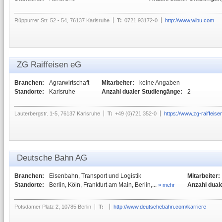
Rüppurrer Str. 52 - 54, 76137 Karlsruhe
T:
0721 93172-0
http://www.wibu.com
ZG Raiffeisen eG
Branchen:
Agrarwirtschaft
Mitarbeiter:
keine Angaben
Standorte:
Karlsruhe
Anzahl dualer Studiengänge:
2
Lauterbergstr. 1-5, 76137 Karlsruhe
T:
+49 (0)721 352-0
https://www.zg-raiffeise
Deutsche Bahn AG
Branchen:
Eisenbahn, Transport und Logistik
Mitarbeiter:
Standorte:
Berlin, Köln, Frankfurt am Main, Berlin,...
Anzahl dual
» mehr
Potsdamer Platz 2, 10785 Berlin
T:
http://www.deutschebahn.com/karriere