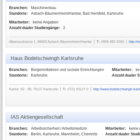
Branchen:
Maschinenbau
Standorte:
Asbach-Bäumenheim/Hamlar, Bad Hersfeld, Karlsruhe
Mitarbeiter:
keine Angaben
Anzahl dualer Studiengänge:
2
Albanusstrasse 1, 86663 Asbach-Bäumenheim/Hamlar
T:
0906 982-2000
http:/
Haus Bodelschwingh Karlsruhe
Branchen:
Bürgerinitiativen und soziale Einrichtungen
Mitarbeiter:
ke
Standorte:
Karlsruhe
Anzahl dualer 
Karlstr. 92 - 98, 76137 Karlsruhe
T:
0721 93127-0
http://www.bodelschwingh-karl
IAS Aktiengesellschaft
Branchen:
Arbeitssicherheit / Arbeitsmedizin
Mitarbeiter:
keine
Standorte:
Berlin, Karlsruhe, Mannheim, Chemnitz
Anzahl dualer Stud