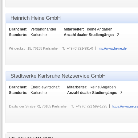
Heinrich Heine GmbH
Branchen:
Versandhandel
Mitarbeiter:
keine Angaben
Standorte:
Karlsruhe
Anzahl dualer Studiengänge:
2
Windeckstr. 15, 76135 Karlsruhe
T:
+49 (0)721-991-0
http://www.heine.de
Stadtwerke Karlsruhe Netzservice GmbH
Branchen:
Energiewirtschaft
Mitarbeiter:
keine Angaben
Standorte:
Karlsruhe
Anzahl dualer Studiengänge:
3
Daxlander Straße 72, 76185 Karlsruhe
T:
+49 (0)721 599-1725
https://www.netz