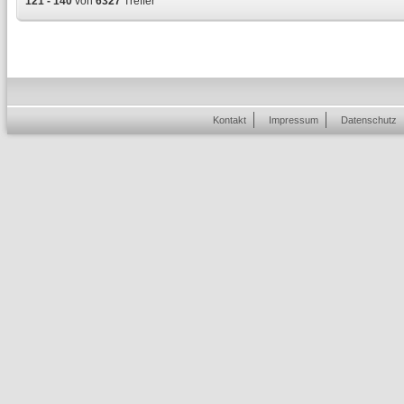
121 - 140
von
6327
Treffer
Kontakt
Impressum
Datenschutz