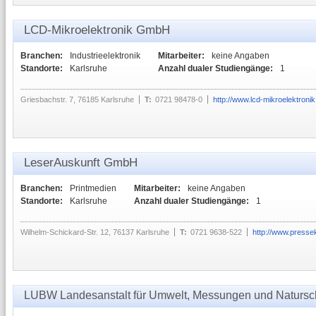
LCD-Mikroelektronik GmbH
Branchen:
Industrieelektronik
Mitarbeiter:
keine Angaben
Standorte:
Karlsruhe
Anzahl dualer Studiengänge:
1
Griesbachstr. 7, 76185 Karlsruhe
T:
0721 98478-0
http://www.lcd-mikroelektronik
LeserAuskunft GmbH
Branchen:
Printmedien
Mitarbeiter:
keine Angaben
Standorte:
Karlsruhe
Anzahl dualer Studiengänge:
1
Wilhelm-Schickard-Str. 12, 76137 Karlsruhe
T:
0721 9638-522
http://www.presse
LUBW Landesanstalt für Umwelt, Messungen und Natursc