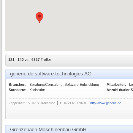
121 - 140
von
6327
Treffer
generic.de software technologies AG
Branchen:
Beratung/Consulting, Software Entwicklung
Mitarbeiter:
ke
Standorte:
Karlsruhe
Anzahl dualer 
Zeppelinstr. 15, 76185 Karlsruhe
T:
0721 619096-0
http://www.generic.de
Grenzebach Maschinenbau GmbH