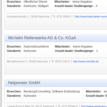
Branchen:
öffentlicher Dienst
Mitarbeiter:
keine Angaben
Standorte:
Karlsruhe, Stuttgart
Anzahl dualer Studiengänge:
4
Griesbachstraße 1, 76185 Karlsruhe
T:
0721 5600-0
http://www.lubw.baden-wue
Michelin Reifenwerke AG & Co. KGaA
Branchen:
Automobilzulieferer
Mitarbeiter:
keine Angaben
Standorte:
Karlsruhe
Anzahl dualer Studiengänge:
1
Michelinstrasse 4, 76185 Karlsruhe
T:
00721 530-0
http://www.michelin.de
Netpioneer GmbH
Branchen:
Beratung/Consulting, Software Entwicklung
Mitarbeiter:
ke
Standorte:
Karlsruhe
Anzahl dualer 
Ludwig-Erhard-Allee 20, 76131 Karlsruhe
T:
0721 92060-0
http://www.netpioneer