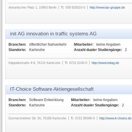
Askanischer Platz 1, 10963 Berlin
T:
030 820015-0
http://www.ias-gruppe.de
init AG innovation in traffic systems AG
Branchen:
öffentlicher Nahverkehr
Mitarbeiter:
keine Angaben
Standorte:
Karlsruhe
Anzahl dualer Studiengänge:
2
Käppelestraße 4-6, 76131 Karlsruhe
T:
0721 6100-0
http://www.initag.de
IT-Choice Software Aktiengesellschaft
Branchen:
Software Entwicklung
Mitarbeiter:
keine Angaben
Standorte:
Karlsruhe
Anzahl dualer Studiengänge:
2
Durmersheimer Str. 55, 76185 Karlsruhe
T:
0721 85006-0
http://www.it-choice.de