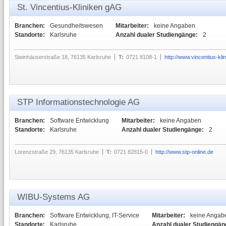
St. Vincentius-Kliniken gAG
Branchen:
Gesundheitswesen
Mitarbeiter:
keine Angaben
Standorte:
Karlsruhe
Anzahl dualer Studiengänge:
2
Steinhäuserstraße 18, 76135 Karlsruhe
T:
0721 8108-1
http://www.vincentius-kli
STP Informationstechnologie AG
Branchen:
Software Entwicklung
Mitarbeiter:
keine Angaben
Standorte:
Karlsruhe
Anzahl dualer Studiengänge:
2
Lorenzstraße 29, 76135 Karlsruhe
T:
0721 82815-0
http://www.stp-online.de
WIBU-Systems AG
Branchen:
Software Entwicklung, IT-Service
Mitarbeiter:
keine Angab
Standorte:
Karlsruhe
Anzahl dualer Studiengän