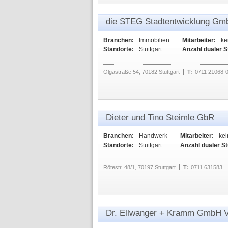
die STEG Stadtentwicklung Gm
Branchen:
Immobilien
Mitarbeiter:
ke
Standorte:
Stuttgart
Anzahl dualer 
Olgastraße 54, 70182 Stuttgart
T:
0711 21068-
Dieter und Tino Steimle GbR
Branchen:
Handwerk
Mitarbeiter:
ke
Standorte:
Stuttgart
Anzahl dualer S
Rötestr. 48/1, 70197 Stuttgart
T:
0711 631583
Dr. Ellwanger + Kramm GmbH V