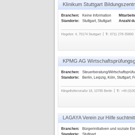
Klinikum Stuttgart Bildungszent
Branchen:
Keine Information
Mitarbeit
Standorte:
Stuttgart, Stuttgart
Anzahl d
Hegelstr. 4, 70174 Stuttgart
T:
0711 278-35800
KPMG AG Wirtschaftsprüfungsg
Branchen:
Steuerberatung/Wirtschaftsprüf
Standorte:
Berlin, Leipzig, Köln, Stuttgart, 
Klingelhöferstraße 18, 10785 Berlin
T:
+49 (0)3
LAGAYA Verein zur Hilfe suchtmit
Branchen:
Bürgerinitiativen und soziale Ei
Standorte:
Stuttgart