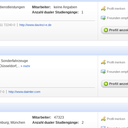
dienstleistungen
Mitarbeiter:
keine Angaben
Profil merken
Anzahl dualer Studiengänge:
1
Freunden empf
11 72240-0
http://www.davinci-e.de
-/ Sonderfahrzeuge
Profil merken
Düsseldorf,...
» mehr
Freunden empf
7-0
http://www.daimler.com
Mitarbeiter:
47323
Profil merken
Hamburg, München
Anzahl dualer Studiengänge:
2