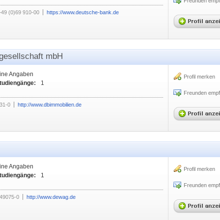
Freunden empf
+49 (0)69 910-00
https://www.deutsche-bank.de
gesellschaft mbH
ine Angaben
Profil merken
Studiengänge:
1
Freunden empf
31-0
http://www.dbimmobilien.de
ine Angaben
Profil merken
Studiengänge:
1
Freunden empf
 49075-0
http://www.dewag.de