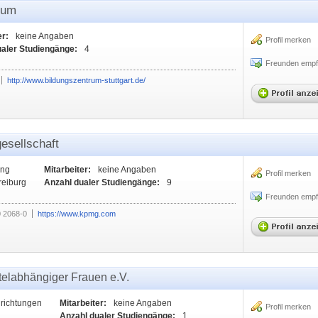
rum
er:
keine Angaben
Profil merken
ualer Studiengänge:
4
Freunden empf
http://www.bildungszentrum-stuttgart.de/
esellschaft
ung
Mitarbeiter:
keine Angaben
Profil merken
Freiburg
Anzahl dualer Studiengänge:
9
Freunden empf
0 2068-0
https://www.kpmg.com
telabhängiger Frauen e.V.
nrichtungen
Mitarbeiter:
keine Angaben
Profil merken
Anzahl dualer Studiengänge:
1