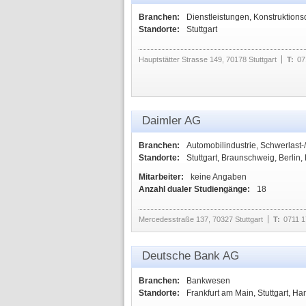
Branchen:
Dienstleistungen, Konstruktions
Standorte:
Stuttgart
Hauptstätter Strasse 149, 70178 Stuttgart
T:
07
Daimler AG
Branchen:
Automobilindustrie, Schwerlast
Standorte:
Stuttgart, Braunschweig, Berlin, 
Mitarbeiter:
keine Angaben
Anzahl dualer Studiengänge:
18
Mercedesstraße 137, 70327 Stuttgart
T:
0711 1
Deutsche Bank AG
Branchen:
Bankwesen
Standorte:
Frankfurt am Main, Stuttgart, 