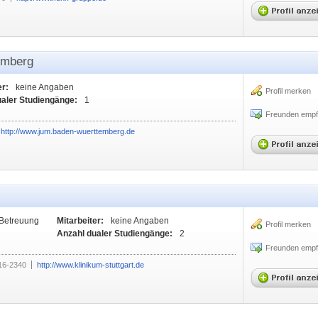
emberg
er:
keine Angaben
Profil merken
ualer Studiengänge:
1
Freunden empf
http://www.jum.baden-wuerttemberg.de
 Betreuung
Mitarbeiter:
keine Angaben
Profil merken
Anzahl dualer Studiengänge:
2
Freunden empf
16-2340
http://www.klinikum-stuttgart.de