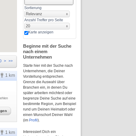
Sortierung
Relevanz
Anzahl Treffer pro Seite
20
Karte anzeigen
Beginne mit der Suche
nach einem
Unternehmen
0
>
>>
Starte hier mit der Suche nach
Unternehmen, die Deiner
1 km
Vorstellung entsprechen.
Grenze die Auswahl über
Branchen ein, in denen Du
später arbeiten möchtest oder
ehlen
begrenze Deine Suche auf eine
bestimmte Region, zum Beispiel
rund um Deinen Heimatort oder
einen Wunschort Deiner Wahl
(im
Profil
).
1 km
Interessiert Dich ein