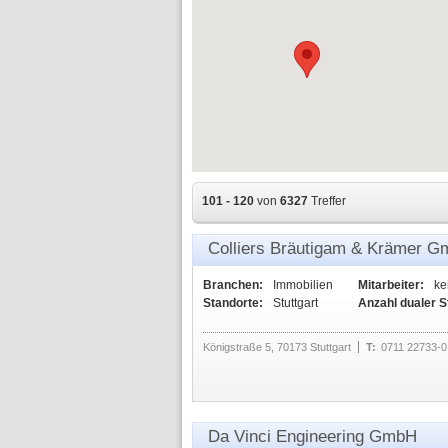
101 - 120
von
6327
Treffer
Colliers Bräutigam & Krämer 
Branchen:
Immobilien
Mitarbeiter:
ke
Standorte:
Stuttgart
Anzahl dualer 
Königstraße 5, 70173 Stuttgart
T:
0711 22733-0
Da Vinci Engineering GmbH