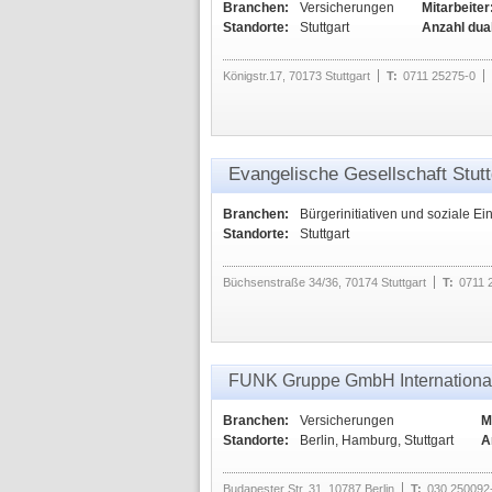
Branchen:
Versicherungen
Mitarbeiter
Standorte:
Stuttgart
Anzahl dua
Königstr.17, 70173 Stuttgart
T:
0711 25275-0
Evangelische Gesellschaft Stutt
Branchen:
Bürgerinitiativen und soziale Ei
Standorte:
Stuttgart
Büchsenstraße 34/36, 70174 Stuttgart
T:
0711 
FUNK Gruppe GmbH International
Branchen:
Versicherungen
M
Standorte:
Berlin, Hamburg, Stuttgart
A
Budapester Str. 31, 10787 Berlin
T:
030 250092