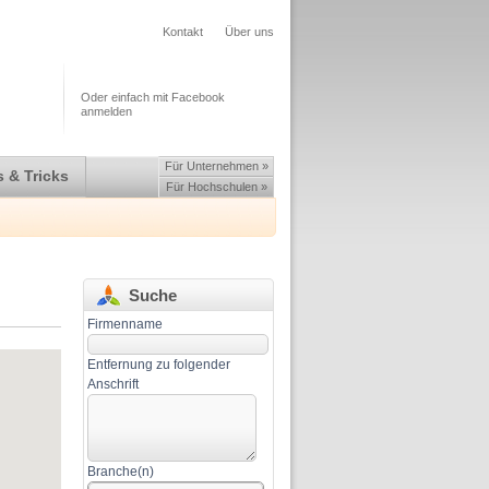
Kontakt
Über uns
Oder einfach mit Facebook
anmelden
Für Unternehmen »
 & Tricks
Für Hochschulen »
Suche
Firmenname
Entfernung zu folgender
Anschrift
Branche(n)