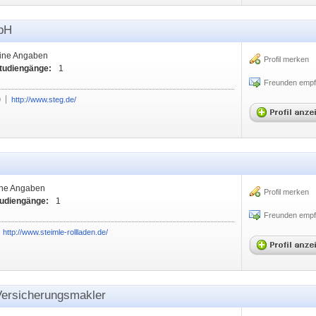
bH
ine Angaben
Profil merken
Studiengänge:
1
Freunden empf
0
http://www.steg.de/
ine Angaben
Profil merken
tudiengänge:
1
Freunden empf
http://www.steimle-rollladen.de/
ersicherungsmakler