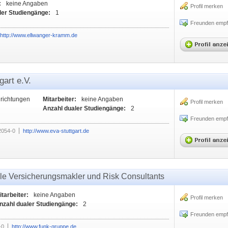
:
keine Angaben
Profil merken
ler Studiengänge:
1
Freunden empf
http://www.ellwanger-kramm.de
gart e.V.
nrichtungen
Mitarbeiter:
keine Angaben
Profil merken
Anzahl dualer Studiengänge:
2
Freunden empf
2054-0
http://www.eva-stuttgart.de
e Versicherungsmakler und Risk Consultants
itarbeiter:
keine Angaben
Profil merken
nzahl dualer Studiengänge:
2
Freunden empf
-0
http://www.funk-gruppe.de