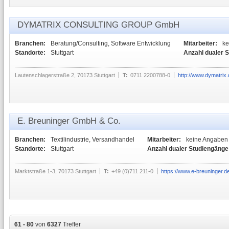
DYMATRIX CONSULTING GROUP GmbH
Branchen:
Beratung/Consulting, Software Entwicklung
Mitarbeiter:
ke
Standorte:
Stuttgart
Anzahl dualer 
Lautenschlagerstraße 2, 70173 Stuttgart
T:
0711 2200788-0
http://www.dymatrix.
E. Breuninger GmbH & Co.
Branchen:
Textilindustrie, Versandhandel
Mitarbeiter:
keine Angaben
Standorte:
Stuttgart
Anzahl dualer Studiengänge
Marktstraße 1-3, 70173 Stuttgart
T:
+49 (0)711 211-0
https://www.e-breuninger.de
61 - 80
von
6327
Treffer