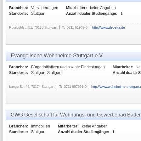
Branchen:
Versicherungen
Mitarbeiter:
keine Angaben
Standorte:
Stuttgart
Anzahl dualer Studiengänge:
1
Rotebühlstr. 81, 70178 Stuttgart
T:
0711 61969-0
http://www.debeka.de
Evangelische Wohnheime Stuttgart e.V.
Branchen:
Bürgerinitiativen und soziale Einrichtungen
Mitarbeiter:
ke
Standorte:
Stuttgart, Stuttgart
Anzahl dualer 
Lange Str. 49, 70174 Stuttgart
T:
0711 997991-0
http://www.wohnheime-stuttgart.
GWG Gesellschaft für Wohnungs- und Gewerbebau Bade
Branchen:
Immobilien
Mitarbeiter:
keine Angaben
Standorte:
Stuttgart
Anzahl dualer Studiengänge:
1