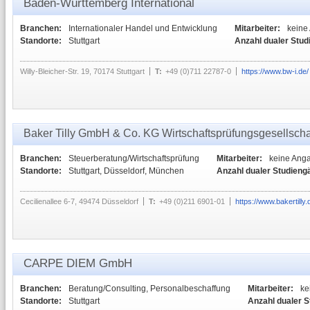
Baden-Württemberg International
Branchen:
Internationaler Handel und Entwicklung
Mitarbeiter:
keine
Standorte:
Stuttgart
Anzahl dualer Stud
Willy-Bleicher-Str. 19, 70174 Stuttgart
T:
+49 (0)711 22787-0
https://www.bw-i.de/
Baker Tilly GmbH & Co. KG Wirtschaftsprüfungsgesellschaf
Branchen:
Steuerberatung/Wirtschaftsprüfung
Mitarbeiter:
keine Ang
Standorte:
Stuttgart, Düsseldorf, München
Anzahl dualer Studieng
Cecilienallee 6-7, 49474 Düsseldorf
T:
+49 (0)211 6901-01
https://www.bakertilly.
CARPE DIEM GmbH
Branchen:
Beratung/Consulting, Personalbeschaffung
Mitarbeiter:
ke
Standorte:
Stuttgart
Anzahl dualer 