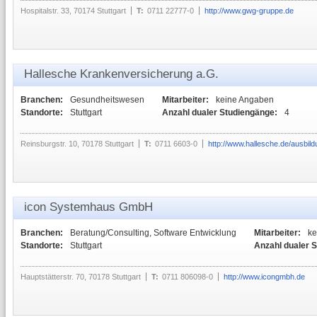
Hospitalstr. 33, 70174 Stuttgart
T:
0711 22777-0
http://www.gwg-gruppe.de
Hallesche Krankenversicherung a.G.
Branchen:
Gesundheitswesen
Mitarbeiter:
keine Angaben
Standorte:
Stuttgart
Anzahl dualer Studiengänge:
4
Reinsburgstr. 10, 70178 Stuttgart
T:
0711 6603-0
http://www.hallesche.de/ausbil
icon Systemhaus GmbH
Branchen:
Beratung/Consulting, Software Entwicklung
Mitarbeiter:
ke
Standorte:
Stuttgart
Anzahl dualer 
Hauptstätterstr. 70, 70178 Stuttgart
T:
0711 806098-0
http://www.icongmbh.de