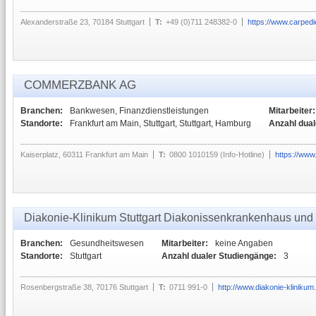
Alexanderstraße 23, 70184 Stuttgart
T:
+49 (0)711 248382-0
https://www.carpe
COMMERZBANK AG
Branchen:
Bankwesen, Finanzdienstleistungen
Mitarbeiter:
Standorte:
Frankfurt am Main, Stuttgart, Stuttgart, Hamburg
Anzahl dual
Kaiserplatz, 60311 Frankfurt am Main
T:
0800 1010159 (Info-Hotline)
https://ww
Diakonie-Klinikum Stuttgart Diakonissenkrankenhaus und
Branchen:
Gesundheitswesen
Mitarbeiter:
keine Angaben
Standorte:
Stuttgart
Anzahl dualer Studiengänge:
3
Rosenbergstraße 38, 70176 Stuttgart
T:
0711 991-0
http://www.diakonie-klinikum