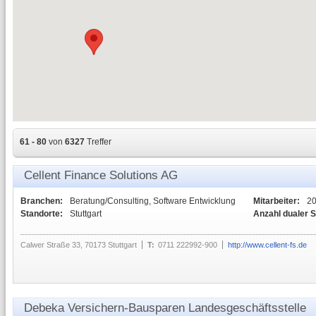
61 - 80
von
6327
Treffer
Cellent Finance Solutions AG
Branchen:
Beratung/Consulting, Software Entwicklung
Mitarbeiter:
2
Standorte:
Stuttgart
Anzahl dualer 
Calwer Straße 33, 70173 Stuttgart
T:
0711 222992-900
http://www.cellent-fs.de
Debeka Versichern-Bausparen Landesgeschäftsstelle