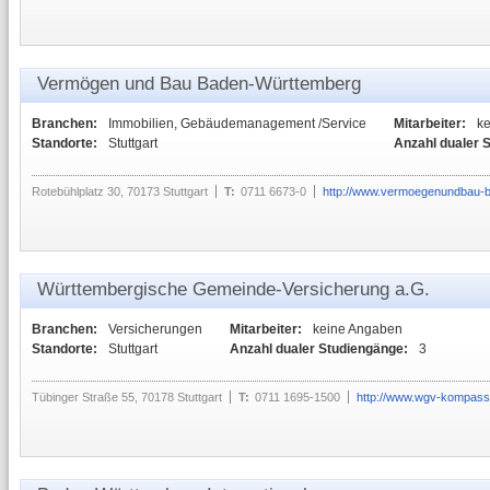
Vermögen und Bau Baden-Württemberg
Branchen:
Immobilien, Gebäudemanagement /Service
Mitarbeiter:
k
Standorte:
Stuttgart
Anzahl dualer 
Rotebühlplatz 30, 70173 Stuttgart
T:
0711 6673-0
http://www.vermoegenundbau-
Württembergische Gemeinde-Versicherung a.G.
Branchen:
Versicherungen
Mitarbeiter:
keine Angaben
Standorte:
Stuttgart
Anzahl dualer Studiengänge:
3
Tübinger Straße 55, 70178 Stuttgart
T:
0711 1695-1500
http://www.wgv-kompass