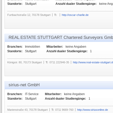
Standorte:
Stuttgart
Anzahl dualer Studiengänge:
keine An
Furtbachstraße 12, 70178 Stuttgart
T:
http://oscar-charlie.de
REAL ESTATE STUTTGART Chartered Surveyors Gm
Branchen:
Immobilien
Mitarbeiter:
keine Angaben
Standorte:
Stuttgart
Anzahl dualer Studiengänge:
1
Königstr. 80, 70173 Stuttgart
T:
0711 222946-35
http://www.real-estate-stuttgart.
sirius-net GmbH
Branchen:
IT-Service
Mitarbeiter:
keine Angaben
Standorte:
Stuttgart
Anzahl dualer Studiengänge:
1
Marienstraße 43, 70178 Stuttgart
T:
0711 9669-760
http://www.siriusonline.de