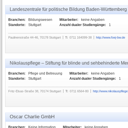
Landeszentrale für politische Bildung Baden-Württemberg 
Branchen:
Bildungswesen
Mitarbeiter:
keine Angaben
Standorte:
Stuttgart
Anzahl dualer Studiengänge:
1
Paulinenstraße 44-46, 70178 Stuttgart
T:
0711 164099-38
http://www.foej-bw.de
Nikolauspflege – Stiftung für blinde und sehbehinderte M
Branchen:
Pflege und Betreuung
Mitarbeiter:
keine Angaben
Standorte:
Stuttgart
Anzahl dualer Studiengänge:
1
Fritz-Elsas-Straße 38, 70174 Stuttgart
T:
0711 6564-80
http://www.nikolauspflege
Oscar Charlie GmbH
Branchen:
Keine Information
Mitarbeiter:
keine Angaben