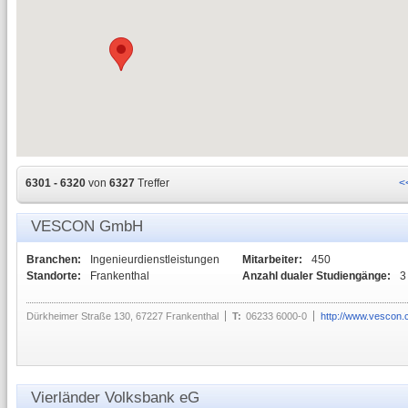
6301 - 6320
von
6327
Treffer
<
VESCON GmbH
Branchen:
Ingenieurdienstleistungen
Mitarbeiter:
450
Standorte:
Frankenthal
Anzahl dualer Studiengänge:
3
Dürkheimer Straße 130, 67227 Frankenthal
T:
06233 6000-0
http://www.vescon
Vierländer Volksbank eG