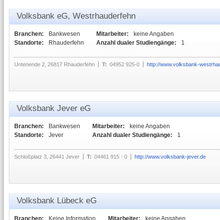
Volksbank eG, Westrhauderfehn
Branchen:
Bankwesen
Mitarbeiter:
keine Angaben
Standorte:
Rhauderfehn
Anzahl dualer Studiengänge:
1
Untenende 2, 26817 Rhauderfehn
T:
04952 925-0
http://www.volksbank-westrha
Volksbank Jever eG
Branchen:
Bankwesen
Mitarbeiter:
keine Angaben
Standorte:
Jever
Anzahl dualer Studiengänge:
1
Schloßplatz 3, 26441 Jever
T:
04461 915 - 0
http://www.volksbank-jever.de
Volksbank Lübeck eG
Branchen:
Keine Information
Mitarbeiter:
keine Angaben