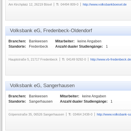
Am Kirchplatz 12, 26219 Bösel
T:
04494 809-0
http://www.volksbankboesel.de
Volksbank eG, Fredenbeck-Oldendorf
Branchen:
Bankwesen
Mitarbeiter:
keine Angaben
Standorte:
Fredenbeck
Anzahl dualer Studiengänge:
1
Hauptstraße 5, 21717 Fredenbeck
T:
04149 9292-0
http://www.vb-fredenbeck.de
Volksbank eG, Sangerhausen
Branchen:
Bankwesen
Mitarbeiter:
keine Angaben
Standorte:
Sangerhausen
Anzahl dualer Studiengänge:
1
Göpenstraße 35, 06526 Sangerhausen
T:
03464 2438-0
http://www.volksbank-