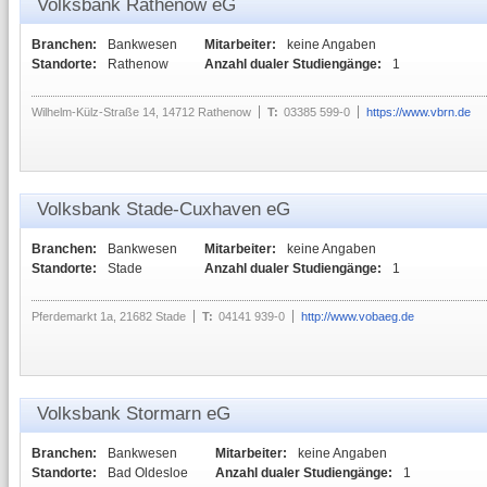
Volksbank Rathenow eG
Branchen:
Bankwesen
Mitarbeiter:
keine Angaben
Standorte:
Rathenow
Anzahl dualer Studiengänge:
1
Wilhelm-Külz-Straße 14, 14712 Rathenow
T:
03385 599-0
https://www.vbrn.de
Volksbank Stade-Cuxhaven eG
Branchen:
Bankwesen
Mitarbeiter:
keine Angaben
Standorte:
Stade
Anzahl dualer Studiengänge:
1
Pferdemarkt 1a, 21682 Stade
T:
04141 939-0
http://www.vobaeg.de
Volksbank Stormarn eG
Branchen:
Bankwesen
Mitarbeiter:
keine Angaben
Standorte:
Bad Oldesloe
Anzahl dualer Studiengänge:
1