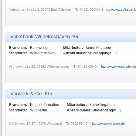
Hamburger Straße 8, 23843 Bad Oldesloe
T:
04531 5000-0
http://www.volksban
Volksbank Wilhelmshaven eG
Branchen:
Bankwesen
Mitarbeiter:
keine Angaben
Standorte:
Wilhelmshaven
Anzahl dualer Studiengänge:
1
Virchowstraße 23, 26382 Wilhelmshaven
T:
04421 406-0
http://www.voba-whv.de
Vorwerk & Co. KG
Branchen:
Keine Information
Mitarbeiter:
keine Angaben
Standorte:
Wuppertal
Anzahl dualer Studiengänge:
2
Mühlenweg 17-37, 42270 Wuppertal
T:
0202 564-0
http://www.vorwerk.de