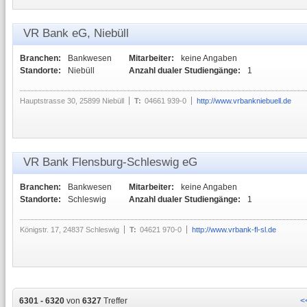
VR Bank eG, Niebüll
Branchen:
Bankwesen
Mitarbeiter:
keine Angaben
Standorte:
Niebüll
Anzahl dualer Studiengänge:
1
Hauptstrasse 30, 25899 Niebüll
T:
04661 939-0
http://www.vrbankniebuell.de
VR Bank Flensburg-Schleswig eG
Branchen:
Bankwesen
Mitarbeiter:
keine Angaben
Standorte:
Schleswig
Anzahl dualer Studiengänge:
1
Königstr. 17, 24837 Schleswig
T:
04621 970-0
http://www.vrbank-fl-sl.de
6301 - 6320
von
6327
Treffer
<