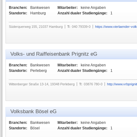
Branchen:
Bankwesen
Mitarbeiter:
keine Angaben
Standorte:
Hamburg
Anzahl dualer Studiengänge:
1
Süderquerweg 155, 21037 Hamburg
T:
040 79339-0
https://www.vierlaender-vol
Volks- und Raiffeisenbank Prignitz eG
Branchen:
Bankwesen
Mitarbeiter:
keine Angaben
Standorte:
Perleberg
Anzahl dualer Studiengänge:
1
Wittenberger Straße 13-14, 19348 Perleberg
T:
03876 780-0
http://www.vrbprigni
Volksbank Bösel eG
Branchen:
Bankwesen
Mitarbeiter:
keine Angaben
Standorte:
Bösel
Anzahl dualer Studiengänge:
1