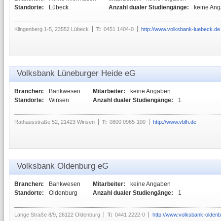
Standorte:
Lübeck
Anzahl dualer Studiengänge:
keine An
Klingenberg 1-5, 23552 Lübeck
T:
0451 1404-0
http://www.volksbank-luebeck.de
Volksbank Lüneburger Heide eG
Branchen:
Bankwesen
Mitarbeiter:
keine Angaben
Standorte:
Winsen
Anzahl dualer Studiengänge:
1
Rathausstraße 52, 21423 Winsen
T:
0800 0965-100
http://www.vblh.de
Volksbank Oldenburg eG
Branchen:
Bankwesen
Mitarbeiter:
keine Angaben
Standorte:
Oldenburg
Anzahl dualer Studiengänge:
1
Lange Straße 8/9, 26122 Oldenburg
T:
0441 2222-0
http://www.volksbank-olden