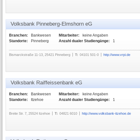
Volksbank Pinneberg-Elmshorn eG
Branchen:
Bankwesen
Mitarbeiter:
keine Angaben
Standorte:
Pinneberg
Anzahl dualer Studiengänge:
1
Bismarckstraße 11-13, 25421 Pinneberg
T:
04101 501-0
http://www.vrpi.de
Volksbank Raiffeissenbank eG
Branchen:
Bankwesen
Mitarbeiter:
keine Angaben
Standorte:
Itzehoe
Anzahl dualer Studiengänge:
1
Breite Str. 7, 25524 Itzehoe
T:
04821 6010
http://www.volksbank-itzehoe.de