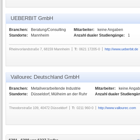
UEBERBIT GmbH
Branchen:
Beratung/Consulting
Mitarbeiter:
keine Angaben
Standorte:
Mannheim
Anzahl dualer Studiengänge:
1
Rheinvorlandstraße 7, 68159 Mannheim
T:
0621 17205-0
http://www.ueberbit.de
Vallourec Deutschland GmbH
Branchen:
Metallverarbeitende Industrie
Mitarbeiter:
keine Anga
Standorte:
Düsseldorf, Mülheim an der Ruhr
Anzahl dualer Studiengä
Theodorstraße 109, 40472 Düsseldorf
T:
0211 960-0
http://www.vallourec.com