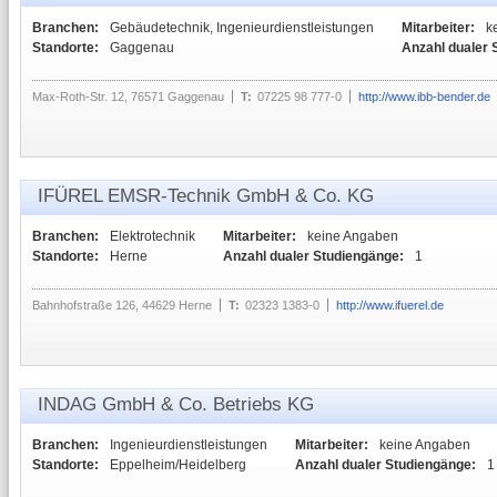
Branchen:
Gebäudetechnik, Ingenieurdienstleistungen
Mitarbeiter:
k
Standorte:
Gaggenau
Anzahl dualer 
Max-Roth-Str. 12, 76571 Gaggenau
T:
07225 98 777-0
http://www.ibb-bender.de
IFÜREL EMSR-Technik GmbH & Co. KG
Branchen:
Elektrotechnik
Mitarbeiter:
keine Angaben
Standorte:
Herne
Anzahl dualer Studiengänge:
1
Bahnhofstraße 126, 44629 Herne
T:
02323 1383-0
http://www.ifuerel.de
INDAG GmbH & Co. Betriebs KG
Branchen:
Ingenieurdienstleistungen
Mitarbeiter:
keine Angaben
Standorte:
Eppelheim/Heidelberg
Anzahl dualer Studiengänge:
1