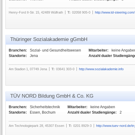
Henry-Ford II-Str. 15, 42489 Wülfrath
T:
02058 905-0
http://www.td-steering.com/
Thüringer Sozialakademie gGmbH
Branchen:
Sozial- und Gesundheitswesen
Mitarbeiter:
keine Angabe
Standorte:
Jena
Anzahl dualer Studiengäng
Am Stadion 1, 07749 Jena
T:
03641 303-0
http://www.sozialakademie.info
TÜV NORD Bildung GmbH & Co. KG
Branchen:
Sicherheitstechnik
Mitarbeiter:
keine Angaben
Standorte:
Essen, Bochum
Anzahl dualer Studiengänge:
2
Am Technologiepark 28, 45307 Essen
T:
0201 8929-3
http://www.tuev-nord.de/t