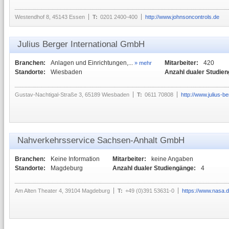
Westendhof 8, 45143 Essen
T:
0201 2400-400
http://www.johnsoncontrols.de
Julius Berger International GmbH
Branchen:
Anlagen und Einrichtungen,...
Mitarbeiter:
420
» mehr
Standorte:
Wiesbaden
Anzahl dualer Studie
Gustav-Nachtigal-Straße 3, 65189 Wiesbaden
T:
0611 70808
http://www.julius-b
Nahverkehrsservice Sachsen-Anhalt GmbH
Branchen:
Keine Information
Mitarbeiter:
keine Angaben
Standorte:
Magdeburg
Anzahl dualer Studiengänge:
4
Am Alten Theater 4, 39104 Magdeburg
T:
+49 (0)391 53631-0
https://www.nasa.