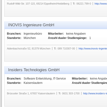
Rudolf-Wild-Str. 107-115, 69214 Eppelheim/Heidelberg
T:
06221 799-0
http://www
INOVIS Ingenieure GmbH
Branchen:
Ingenieurbüro
Mitarbeiter:
keine Angaben
Standorte:
München
Anzahl dualer Studiengänge:
1
Aidenbachstraße 52, 81379 München
T:
089 710307-00
http://www.inovis-ingeni
Insiders Technologies GmbH
Branchen:
Software Entwicklung, IT-Service
Mitarbeiter:
keine Angab
Standorte:
Kaiserslautern
Anzahl dualer Studiengän
Brüsseler Straße 1, 67657 Kaiserslautern
T:
0631 303-1700
http://www.insiders-