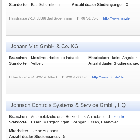
Standorte:
Bad Sobernheim
Anzahl dualer Studiengänge:
3
Haystrasse 7-13, 55566 Bad Sobernheim
T:
06751 83-0
http://www.hay.de
Johann Vitz GmbH & Co. KG
Branchen:
Metallverarbeitende Industrie
Mitarbeiter:
keine Angaben
Standorte:
Velbert
Anzahl dualer Studiengänge:
Uhlandstraße 24, 42549 Velbert
T:
02051-6085-0
http://www.vitz.de/de/
Johnson Controls Systems & Service GmbH, HQ
Branchen:
Automobilzulieferer, Heiztechnik, Antriebs- und...
» mehr
Standorte:
Essen, Markgröningen, Solingen, Essen, Hannover
Mitarbeiter:
keine Angaben
Anzahl dualer Studiengänge:
5