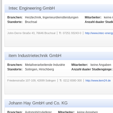
Intec Engineering GmbH
Branchen:
Heiztechnik, Ingenieurdienstleistungen
Mitarbeiter:
keine
Standorte:
Bruchsal
Anzahl dualer Stud
John-Derre-Straße 43, 76646 Bruchsal
T:
07251 93243-0
http://www.intec-energ
item Industrietechnik GmbH
Branchen:
Metallverarbeitende Industrie
Mitarbeiter:
keine Angaben
Standorte:
Solingen, Hirschberg
Anzahl dualer Studiengänge:
Friedenstraße 107-109, 42699 Solingen
T:
0212 6580-300
http://www.item24.de
Johann Hay GmbH und Co. KG
Branchen:
Automobilzulieferer
Mitarbeiter:
keine Angaben