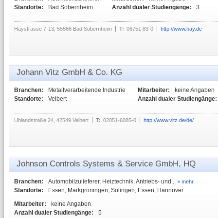
Standorte:
Bad Sobernheim
Anzahl dualer Studiengänge:
3
Haystrasse 7-13, 55566 Bad Sobernheim
T:
06751 83-0
http://www.hay.de
Johann Vitz GmbH & Co. KG
Branchen:
Metallverarbeitende Industrie
Mitarbeiter:
keine Angaben
Standorte:
Velbert
Anzahl dualer Studiengänge:
Uhlandstraße 24, 42549 Velbert
T:
02051-6085-0
http://www.vitz.de/de/
Johnson Controls Systems & Service GmbH, HQ
Branchen:
Automobilzulieferer, Heiztechnik, Antriebs- und...
» mehr
Standorte:
Essen, Markgröningen, Solingen, Essen, Hannover
Mitarbeiter:
keine Angaben
Anzahl dualer Studiengänge:
5