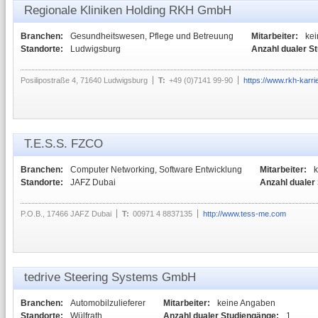
Regionale Kliniken Holding RKH GmbH
Branchen:
Gesundheitswesen, Pflege und Betreuung
Mitarbeiter:
ke
Standorte:
Ludwigsburg
Anzahl dualer S
Posilipostraße 4, 71640 Ludwigsburg
T:
+49 (0)7141 99-90
https://www.rkh-karri
T.E.S.S. FZCO
Branchen:
Computer Networking, Software Entwicklung
Mitarbeiter:
Standorte:
JAFZ Dubai
Anzahl dualer
P.O.B., 17466 JAFZ Dubai
T:
00971 4 8837135
http://www.tess-me.com
tedrive Steering Systems GmbH
Branchen:
Automobilzulieferer
Mitarbeiter:
keine Angaben
Standorte:
Wülfrath
Anzahl dualer Studiengänge:
1