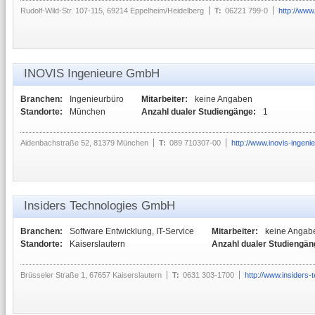
Rudolf-Wild-Str. 107-115, 69214 Eppelheim/Heidelberg
T:
06221 799-0
http://www
INOVIS Ingenieure GmbH
Branchen:
Ingenieurbüro
Mitarbeiter:
keine Angaben
Standorte:
München
Anzahl dualer Studiengänge:
1
Aidenbachstraße 52, 81379 München
T:
089 710307-00
http://www.inovis-ingeni
Insiders Technologies GmbH
Branchen:
Software Entwicklung, IT-Service
Mitarbeiter:
keine Angab
Standorte:
Kaiserslautern
Anzahl dualer Studiengän
Brüsseler Straße 1, 67657 Kaiserslautern
T:
0631 303-1700
http://www.insiders-