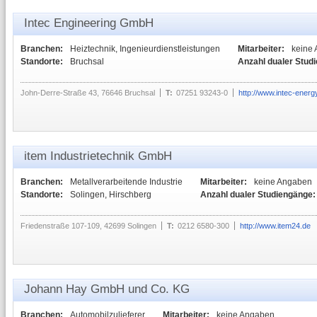
Intec Engineering GmbH
Branchen:
Heiztechnik, Ingenieurdienstleistungen
Mitarbeiter:
keine
Standorte:
Bruchsal
Anzahl dualer Stud
John-Derre-Straße 43, 76646 Bruchsal
T:
07251 93243-0
http://www.intec-energ
item Industrietechnik GmbH
Branchen:
Metallverarbeitende Industrie
Mitarbeiter:
keine Angaben
Standorte:
Solingen, Hirschberg
Anzahl dualer Studiengänge:
Friedenstraße 107-109, 42699 Solingen
T:
0212 6580-300
http://www.item24.de
Johann Hay GmbH und Co. KG
Branchen:
Automobilzulieferer
Mitarbeiter:
keine Angaben