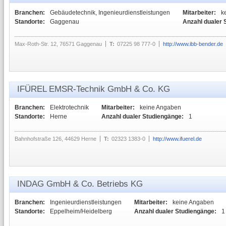
Branchen:
Gebäudetechnik, Ingenieurdienstleistungen
Mitarbeiter:
k
Standorte:
Gaggenau
Anzahl dualer 
Max-Roth-Str. 12, 76571 Gaggenau
T:
07225 98 777-0
http://www.ibb-bender.de
IFÜREL EMSR-Technik GmbH & Co. KG
Branchen:
Elektrotechnik
Mitarbeiter:
keine Angaben
Standorte:
Herne
Anzahl dualer Studiengänge:
1
Bahnhofstraße 126, 44629 Herne
T:
02323 1383-0
http://www.ifuerel.de
INDAG GmbH & Co. Betriebs KG
Branchen:
Ingenieurdienstleistungen
Mitarbeiter:
keine Angaben
Standorte:
Eppelheim/Heidelberg
Anzahl dualer Studiengänge:
1