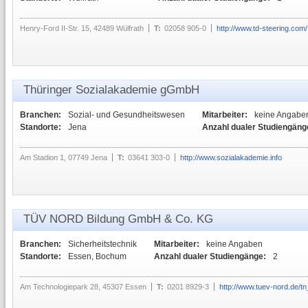
Henry-Ford II-Str. 15, 42489 Wülfrath
T:
02058 905-0
http://www.td-steering.com/
Thüringer Sozialakademie gGmbH
Branchen:
Sozial- und Gesundheitswesen
Mitarbeiter:
keine Angabe
Standorte:
Jena
Anzahl dualer Studiengäng
Am Stadion 1, 07749 Jena
T:
03641 303-0
http://www.sozialakademie.info
TÜV NORD Bildung GmbH & Co. KG
Branchen:
Sicherheitstechnik
Mitarbeiter:
keine Angaben
Standorte:
Essen, Bochum
Anzahl dualer Studiengänge:
2
Am Technologiepark 28, 45307 Essen
T:
0201 8929-3
http://www.tuev-nord.de/t