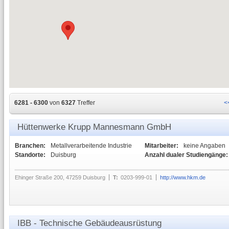
6281 - 6300
von
6327
Treffer
<
Hüttenwerke Krupp Mannesmann GmbH
Branchen:
Metallverarbeitende Industrie
Mitarbeiter:
keine Angaben
Standorte:
Duisburg
Anzahl dualer Studiengänge:
Ehinger Straße 200, 47259 Duisburg
T:
0203-999-01
http://www.hkm.de
IBB - Technische Gebäudeausrüstung