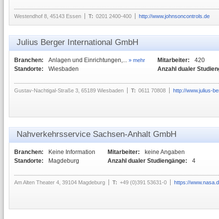
Westendhof 8, 45143 Essen
T:
0201 2400-400
http://www.johnsoncontrols.de
Julius Berger International GmbH
Branchen:
Anlagen und Einrichtungen,...
Mitarbeiter:
420
» mehr
Standorte:
Wiesbaden
Anzahl dualer Studie
Gustav-Nachtigal-Straße 3, 65189 Wiesbaden
T:
0611 70808
http://www.julius-b
Nahverkehrsservice Sachsen-Anhalt GmbH
Branchen:
Keine Information
Mitarbeiter:
keine Angaben
Standorte:
Magdeburg
Anzahl dualer Studiengänge:
4
Am Alten Theater 4, 39104 Magdeburg
T:
+49 (0)391 53631-0
https://www.nasa.