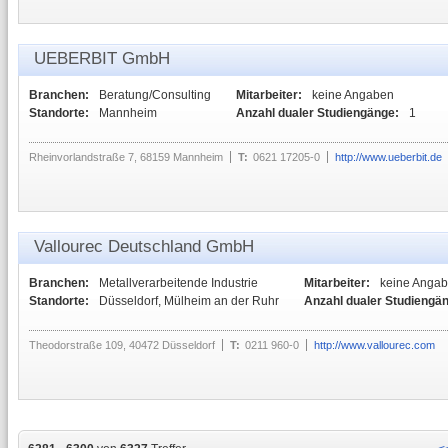
UEBERBIT GmbH
Branchen:
Beratung/Consulting
Mitarbeiter:
keine Angaben
Standorte:
Mannheim
Anzahl dualer Studiengänge:
1
Rheinvorlandstraße 7, 68159 Mannheim
T:
0621 17205-0
http://www.ueberbit.de
Vallourec Deutschland GmbH
Branchen:
Metallverarbeitende Industrie
Mitarbeiter:
keine Anga
Standorte:
Düsseldorf, Mülheim an der Ruhr
Anzahl dualer Studiengä
Theodorstraße 109, 40472 Düsseldorf
T:
0211 960-0
http://www.vallourec.com