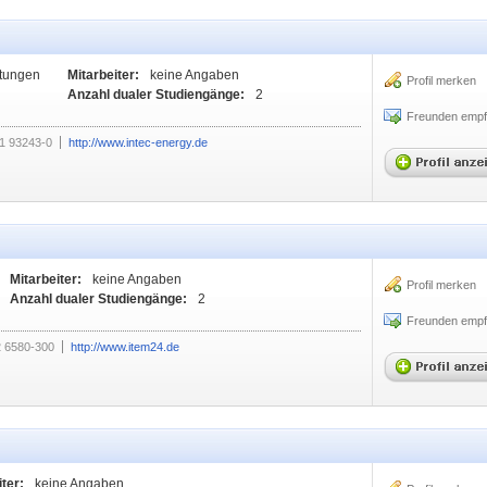
stungen
Mitarbeiter:
keine Angaben
Profil merken
Anzahl dualer Studiengänge:
2
Freunden empf
1 93243-0
http://www.intec-energy.de
Mitarbeiter:
keine Angaben
Profil merken
Anzahl dualer Studiengänge:
2
Freunden empf
 6580-300
http://www.item24.de
ter:
keine Angaben