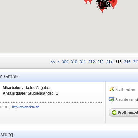
31
25
443
137
105
15
75
65
479
1130
33
11
98
219
178
254
102
3
458
41
198
187
21
4
<<
<
309
310
311
312
313
314
315
316
31
nn GmbH
Mitarbeiter:
keine Angaben
Profil merken
Anzahl dualer Studiengänge:
1
Freunden empf
99-01
http://www.hkm.de
üstung