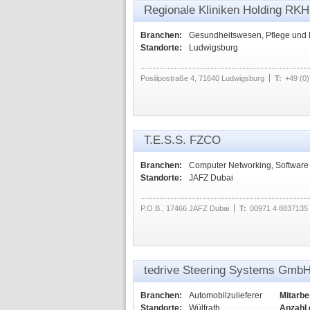
Regionale Kliniken Holding R
Branchen:
Gesundheitswesen, Pflege und
Standorte:
Ludwigsburg
Posilipostraße 4, 71640 Ludwigsburg
T:
+49 (0
T.E.S.S. FZCO
Branchen:
Computer Networking, Software
Standorte:
JAFZ Dubai
P.O.B., 17466 JAFZ Dubai
T:
00971 4 8837135
tedrive Steering Systems Gmb
Branchen:
Automobilzulieferer
Mitarbei
Standorte:
Wülfrath
Anzahl 