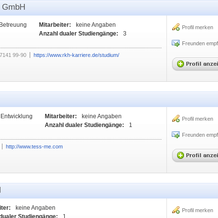
KH GmbH
 Betreuung
Mitarbeiter:
keine Angaben
Profil merken
Anzahl dualer Studiengänge:
3
Freunden empf
)7141 99-90
https://www.rkh-karriere.de/studium/
 Entwicklung
Mitarbeiter:
keine Angaben
Profil merken
Anzahl dualer Studiengänge:
1
Freunden empf
http://www.tess-me.com
H
ter:
keine Angaben
Profil merken
dualer Studiengänge:
1