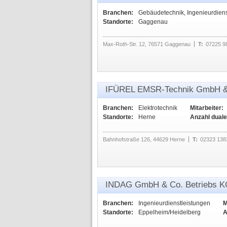
Branchen:
Gebäudetechnik, Ingenieurdiens
Standorte:
Gaggenau
Max-Roth-Str. 12, 76571 Gaggenau
T:
07225 9
IFÜREL EMSR-Technik GmbH &
Branchen:
Elektrotechnik
Mitarbeiter:
Standorte:
Herne
Anzahl duale
Bahnhofstraße 126, 44629 Herne
T:
02323 138
INDAG GmbH & Co. Betriebs 
Branchen:
Ingenieurdienstleistungen
M
Standorte:
Eppelheim/Heidelberg
A