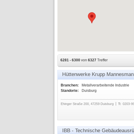
6281 - 6300
von
6327
Treffer
Hüttenwerke Krupp Mannesma
Branchen:
Metallverarbeitende Industrie
Standorte:
Duisburg
Ehinger Straße 200, 47259 Duisburg
T:
0203-9
IBB - Technische Gebäudeausr