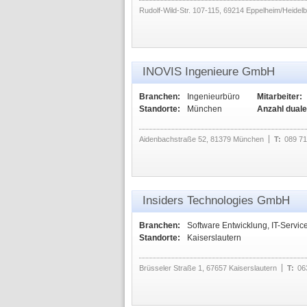
Rudolf-Wild-Str. 107-115, 69214 Eppelheim/Heidel
INOVIS Ingenieure GmbH
Branchen:
Ingenieurbüro
Mitarbeiter:
Standorte:
München
Anzahl duale
Aidenbachstraße 52, 81379 München
T:
089 7
Insiders Technologies GmbH
Branchen:
Software Entwicklung, IT-Servic
Standorte:
Kaiserslautern
Brüsseler Straße 1, 67657 Kaiserslautern
T:
06