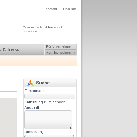
Kontakt
Über uns
Oder einfach mit Facebook
anmelden
Für Unternehmen »
 & Tricks
Für Hochschulen »
Suche
Firmenname
Entfernung zu folgender
Anschrift
Branche(n)