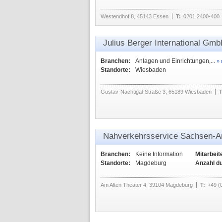
Westendhof 8, 45143 Essen
T:
0201 2400-400
Julius Berger International Gm
Branchen:
Anlagen und Einrichtungen,...
»
Standorte:
Wiesbaden
Gustav-Nachtigal-Straße 3, 65189 Wiesbaden
T
Nahverkehrsservice Sachsen-
Branchen:
Keine Information
Mitarbeit
Standorte:
Magdeburg
Anzahl d
Am Alten Theater 4, 39104 Magdeburg
T:
+49 (