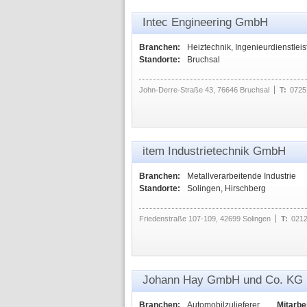
Intec Engineering GmbH
Branchen:
Heiztechnik, Ingenieurdienstlei
Standorte:
Bruchsal
John-Derre-Straße 43, 76646 Bruchsal
T:
0725
item Industrietechnik GmbH
Branchen:
Metallverarbeitende Industrie
Standorte:
Solingen, Hirschberg
Friedenstraße 107-109, 42699 Solingen
T:
0212
Johann Hay GmbH und Co. KG
Branchen:
Automobilzulieferer
Mitarbei