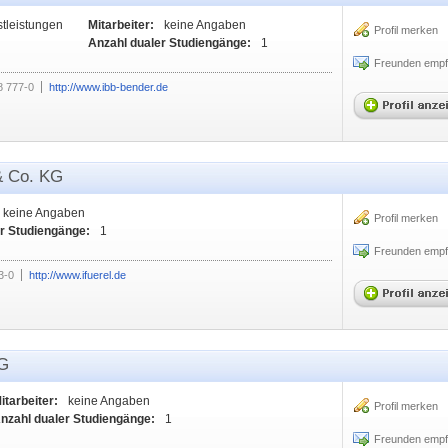
tleistungen
Mitarbeiter:
keine Angaben
Profil merken
Anzahl dualer Studiengänge:
1
Freunden empf
8 777-0
http://www.ibb-bender.de
 Co. KG
keine Angaben
Profil merken
r Studiengänge:
1
Freunden empf
3-0
http://www.ifuerel.de
KG
itarbeiter:
keine Angaben
Profil merken
nzahl dualer Studiengänge:
1
Freunden empf