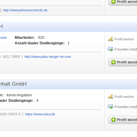
http://www.johnsoncontrols.de
bH
Mitarbeiter:
420
 mehr
Profil merken
Anzahl dualer Studiengänge:
1
Freunden empf
:
0611 70808
http://www.julius-berger-int.com
Anhalt GmbH
er:
keine Angaben
Profil merken
ualer Studiengänge:
4
Freunden empf
0)391 53631-0
https://www.nasa.de