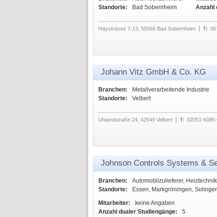
Standorte:
Bad Sobernheim
Anzahl 
Haystrasse 7-13, 55566 Bad Sobernheim
T:
06
Johann Vitz GmbH & Co. KG
Branchen:
Metallverarbeitende Industrie
Standorte:
Velbert
Uhlandstraße 24, 42549 Velbert
T:
02051-6085
Johnson Controls Systems & S
Branchen:
Automobilzulieferer, Heiztechnik,
Standorte:
Essen, Markgröningen, Solinge
Mitarbeiter:
keine Angaben
Anzahl dualer Studiengänge:
5