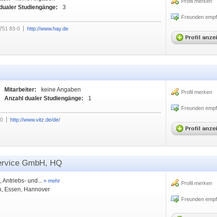
Profil merken
dualer Studiengänge:
3
Freunden empf
751 83-0
http://www.hay.de
Mitarbeiter:
keine Angaben
Profil merken
Anzahl dualer Studiengänge:
1
Freunden empf
-0
http://www.vitz.de/de/
ervice GmbH, HQ
 Antriebs- und...
» mehr
Profil merken
n, Essen, Hannover
Freunden empf