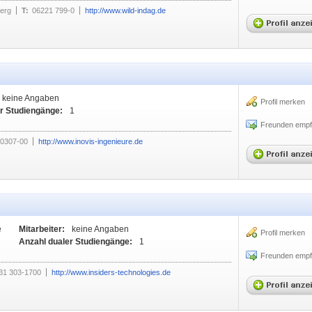
berg
T:
06221 799-0
http://www.wild-indag.de
keine Angaben
Profil merken
r Studiengänge:
1
Freunden empf
10307-00
http://www.inovis-ingenieure.de
e
Mitarbeiter:
keine Angaben
Profil merken
Anzahl dualer Studiengänge:
1
Freunden empf
31 303-1700
http://www.insiders-technologies.de