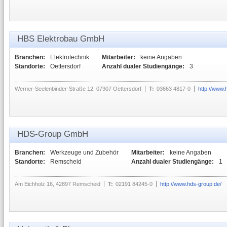
HBS Elektrobau GmbH
Branchen:
Elektrotechnik
Mitarbeiter:
keine Angaben
Standorte:
Oettersdorf
Anzahl dualer Studiengänge:
3
Werner-Seelenbinder-Straße 12, 07907 Oettersdorf
T:
03663 4817-0
http://www.
HDS-Group GmbH
Branchen:
Werkzeuge und Zubehör
Mitarbeiter:
keine Angaben
Standorte:
Remscheid
Anzahl dualer Studiengänge:
1
Am Eichholz 16, 42897 Remscheid
T:
02191 84245-0
http://www.hds-group.de/