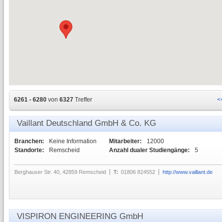
6261 - 6280
von
6327
Treffer
<
Vaillant Deutschland GmbH & Co. KG
Branchen:
Keine Information
Mitarbeiter:
12000
Standorte:
Remscheid
Anzahl dualer Studiengänge:
5
Berghauser Str. 40, 42859 Remscheid
T:
01806 824552
http://www.vaillant.de
VISPIRON ENGINEERING GmbH