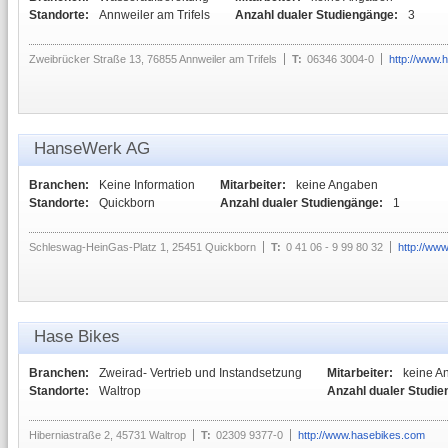
Standorte:
Annweiler am Trifels
Anzahl dualer Studiengänge:
3
Zweibrücker Straße 13, 76855 Annweiler am Trifels
T:
06346 3004-0
http://www
HanseWerk AG
Branchen:
Keine Information
Mitarbeiter:
keine Angaben
Standorte:
Quickborn
Anzahl dualer Studiengänge:
1
Schleswag-HeinGas-Platz 1, 25451 Quickborn
T:
0 41 06 - 9 99 80 32
http://ww
Hase Bikes
Branchen:
Zweirad- Vertrieb und Instandsetzung
Mitarbeiter:
keine A
Standorte:
Waltrop
Anzahl dualer Studie
Hiberniastraße 2, 45731 Waltrop
T:
02309 9377-0
http://www.hasebikes.com