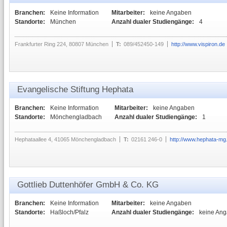
Branchen:
Keine Information
Mitarbeiter:
keine Angaben
Standorte:
München
Anzahl dualer Studiengänge:
4
Frankfurter Ring 224, 80807 München
T:
089/452450-149
http://www.vispiron.de
Evangelische Stiftung Hephata
Branchen:
Keine Information
Mitarbeiter:
keine Angaben
Standorte:
Mönchengladbach
Anzahl dualer Studiengänge:
1
Hephataallee 4, 41065 Mönchengladbach
T:
02161 246-0
http://www.hephata-mg
Gottlieb Duttenhöfer GmbH & Co. KG
Branchen:
Keine Information
Mitarbeiter:
keine Angaben
Standorte:
Haßloch/Pfalz
Anzahl dualer Studiengänge:
keine An