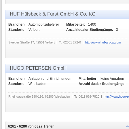
HUF Hülsbeck & Fürst GmbH & Co. KG
Branchen:
Automobilzulieferer
Mitarbeiter:
1400
Standorte:
Velbert
Anzahl dualer Studiengänge:
3
Steeger Straße 17, 42551 Velbert
T:
02051 272-0
http://www.huf-group.com
HUGO PETERSEN GmbH
Branchen:
Anlagen und Einrichtungen
Mitarbeiter:
keine Angaben
Standorte:
Wiesbaden
Anzahl dualer Studiengänge:
Rheingaustraße 190-196, 65203 Wiesbaden
T:
0611 962-7820
http://www.hugo-p
6261 - 6280
von
6327
Treffer
<