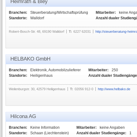
Heimrath & Bley
Branchen:
Steuerberatung/Wirtschaftsprüfung
Mitarbeiter:
keine Ang
Standorte:
Walldorf
Anzahl dualer Studieng
Robert-Bosch-Str. 48, 69190 Walldorf
T:
6227 62031
http://steuerberatung-heimr
HELBAKO GmbH
Branchen:
Elektronik, Automobilzulieferer
Mitarbeiter:
250
Standorte:
Heiligenhaus
Anzahl dualer Studiengänge
Weilenburgstr. 30, 42579 Heiligenhaus
T:
02056 912-0
http://www.helbako.de
Hilcona AG
Branchen:
Keine Information
Mitarbeiter:
keine Angaben
Standorte:
Schaan (Liechtenstein)
Anzahl dualer Studiengänge:
1