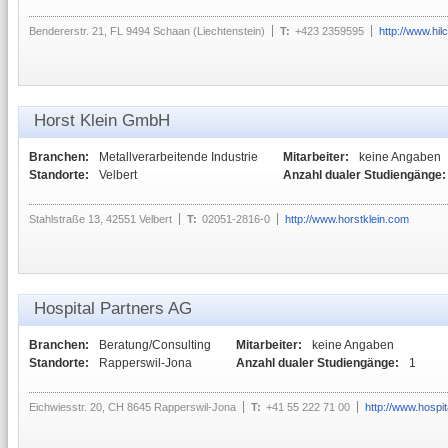
Bendererstr. 21, FL 9494 Schaan (Liechtenstein)
T:
+423 2359595
http://www.hi
Horst Klein GmbH
Branchen:
Metallverarbeitende Industrie
Mitarbeiter:
keine Angaben
Standorte:
Velbert
Anzahl dualer Studiengänge:
Stahlstraße 13, 42551 Velbert
T:
02051-2816-0
http://www.horstklein.com
Hospital Partners AG
Branchen:
Beratung/Consulting
Mitarbeiter:
keine Angaben
Standorte:
Rapperswil-Jona
Anzahl dualer Studiengänge:
1
Eichwiesstr. 20, CH 8645 Rapperswil-Jona
T:
+41 55 222 71 00
http://www.hospit