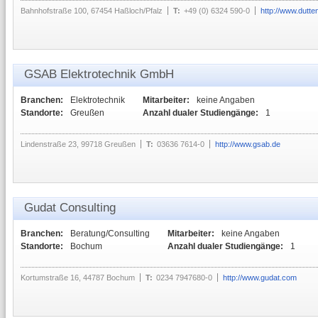
Bahnhofstraße 100, 67454 Haßloch/Pfalz
T:
+49 (0) 6324 590-0
http://www.dutt
GSAB Elektrotechnik GmbH
Branchen:
Elektrotechnik
Mitarbeiter:
keine Angaben
Standorte:
Greußen
Anzahl dualer Studiengänge:
1
Lindenstraße 23, 99718 Greußen
T:
03636 7614-0
http://www.gsab.de
Gudat Consulting
Branchen:
Beratung/Consulting
Mitarbeiter:
keine Angaben
Standorte:
Bochum
Anzahl dualer Studiengänge:
1
Kortumstraße 16, 44787 Bochum
T:
0234 7947680-0
http://www.gudat.com