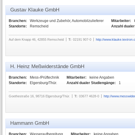
Gustav Klauke GmbH
Branchen:
Werkzeuge und Zubehör, Automobilzulieferer
Mitarbeiter:
Standorte:
Remscheid
Anzahl dualer
Auf dem Knapp 46, 42855 Remscheid
T:
02191 907-0
http://www.klauke.textron
H. Heinz Meßwiderstände GmbH
Branchen:
Mess-/Prüftechnik
Mitarbeiter:
keine Angaben
Standorte:
Elgersburg/Thür.
Anzahl dualer Studiengänge:
1
Goethestraße 16, 98716 Elgersburg/Thür.
T:
03677 4628-0
http://www.messwide
Hammann GmbH
Branchen:
Wasseraufbereitung
Mitarbeiter:
keine Angaben