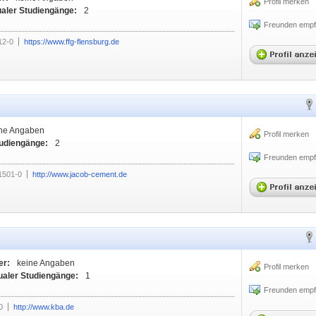
Profil merken
ualer Studiengänge:
2
Freunden empf
12-0
https://www.ffg-flensburg.de
ne Angaben
Profil merken
tudiengänge:
2
Freunden empf
1501-0
http://www.jacob-cement.de
er:
keine Angaben
Profil merken
ualer Studiengänge:
1
Freunden empf
0
http://www.kba.de