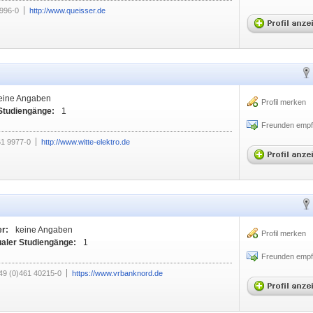
996-0
http://www.queisser.de
eine Angaben
Profil merken
Studiengänge:
1
Freunden empf
1 9977-0
http://www.witte-elektro.de
er:
keine Angaben
Profil merken
ualer Studiengänge:
1
Freunden empf
49 (0)461 40215-0
https://www.vrbanknord.de