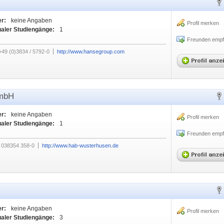
er:
keine Angaben
Profil merken
ualer Studiengänge:
1
Freunden empf
+49 (0)3834 / 5792-0
http://www.hansegroup.com
GmbH
er:
keine Angaben
Profil merken
ualer Studiengänge:
1
Freunden empf
038354 358-0
http://www.hab-wusterhusen.de
er:
keine Angaben
Profil merken
ualer Studiengänge:
3