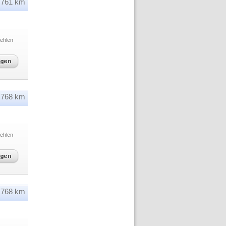
761 km
ehlen
768 km
ehlen
768 km