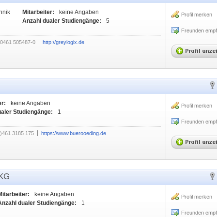
hnik
Mitarbeiter:
keine Angaben
Profil merken
Anzahl dualer Studiengänge:
5
Freunden empf
0461 505487-0
http://greylogix.de
er:
keine Angaben
Profil merken
ualer Studiengänge:
1
Freunden empf
0)461 3185 175
https://www.buerooeding.de
 KG
Mitarbeiter:
keine Angaben
Profil merken
Anzahl dualer Studiengänge:
1
Freunden empf