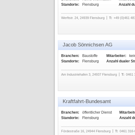
Standorte:
Flensburg
Anzahl d
Werftstr. 24, 24939 Flensburg
T:
+49 (0)461 48
Jacob Sönnichsen AG
Branchen:
Baustoffe
Mitarbeiter:
kei
Standorte:
Flensburg
Anzahl dualer S
Am Industriehafen 3, 24937 Flensburg
T:
0461 
Kraftfahrt-Bundesamt
Branchen:
öffentlicher Dienst
Mitarbeit
Standorte:
Flensburg
Anzahl d
Fördestraße 16, 24944 Flensburg
T:
0461 316-