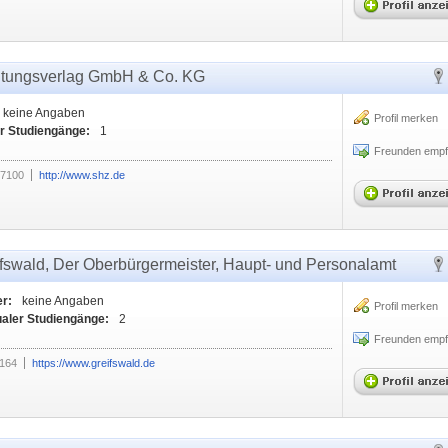
eitungsverlag GmbH & Co. KG
keine Angaben
Profil merken
r Studiengänge:
1
Freunden empf
07100
http://www.shz.de
ifswald, Der Oberbürgermeister, Haupt- und Personalamt
er:
keine Angaben
Profil merken
ualer Studiengänge:
2
Freunden empf
1164
https://www.greifswald.de