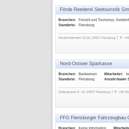
Förde Reederei Seetouristik G
Branchen:
Freizeit und Tourismus, Seefahrt
Standorte:
Flensburg
Norderhofenden 19-20, 24937 Flensburg
T:
+49
Nord-Ostsee Sparkasse
Branchen:
Bankwesen
Mitarbeiter:
k
Standorte:
Flensburg
Anzahl dualer 
Südergraben 8 -14, 24937 Flensburg
T:
+49 (0
FFG Flensburger Fahrzeugbau 
Branchen:
Keine Information
Mitarbeit