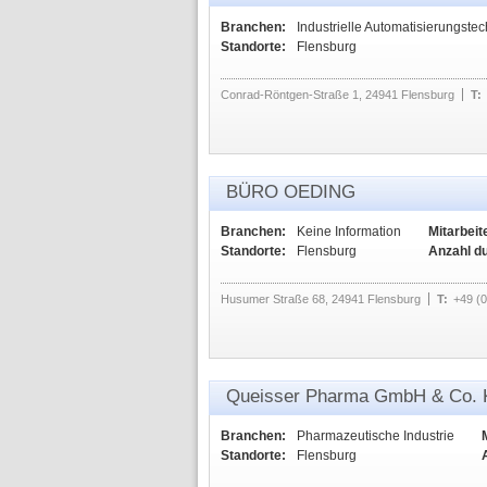
Branchen:
Industrielle Automatisierungstec
Standorte:
Flensburg
Conrad-Röntgen-Straße 1, 24941 Flensburg
T:
BÜRO OEDING
Branchen:
Keine Information
Mitarbeit
Standorte:
Flensburg
Anzahl d
Husumer Straße 68, 24941 Flensburg
T:
+49 (
Queisser Pharma GmbH & Co.
Branchen:
Pharmazeutische Industrie
Standorte:
Flensburg