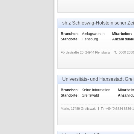
sh:z Schleswig-Holsteinischer Z
Branchen:
Verlagswesen
Mitarbeiter:
Standorte:
Flensburg
Anzahl duale
Fördestraße 20, 24944 Flensburg
T:
0800 205
Universitäts- und Hansestadt Gre
Branchen:
Keine Information
Mitarbeit
Standorte:
Greifswald
Anzahl d
Markt, 17489 Greifswald
T:
+49 (0)3834 8536-