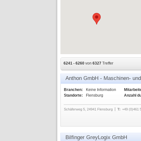
6241 - 6260
von
6327
Treffer
Anthon GmbH - Maschinen- und
Branchen:
Keine Information
Mitarbeit
Standorte:
Flensburg
Anzahl d
Schäferweg 5, 24941 Flensburg
T:
+49 (0)461 
Bilfinger GreyLogix GmbH