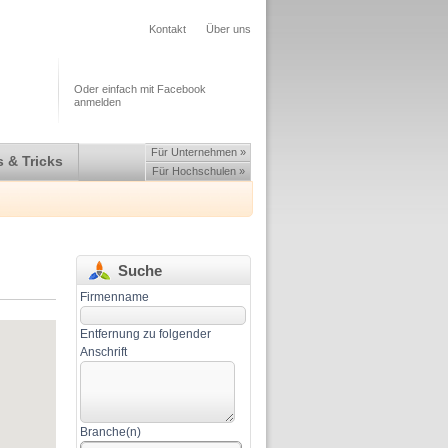
Kontakt
Über uns
Oder einfach mit Facebook
anmelden
Für Unternehmen »
 & Tricks
Für Hochschulen »
Suche
Firmenname
Entfernung zu folgender
Anschrift
Branche(n)