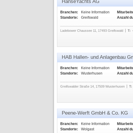
HanseYachts AG
Branchen:
Keine Information
Mitarbeit
Standorte:
Greifswald
Anzahl d
Ladebower Chaussee 11, 17493 Greifswald
T:
HAB Hallen- und Anlagenbau 
Branchen:
Keine Information
Mitarbeit
Standorte:
Wusterhusen
Anzahl d
Greifswalder Straße 14, 17509 Wusterhusen
T:
Peene-Werft GmbH & Co. KG
Branchen:
Keine Information
Mitarbeit
Standorte:
Wolgast
Anzahl d