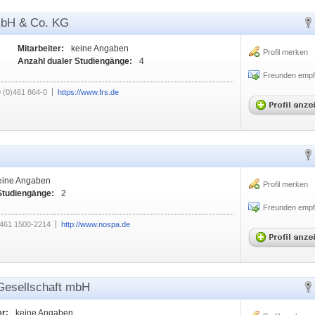
mbH & Co. KG
Mitarbeiter:
keine Angaben
Profil merken
Anzahl dualer Studiengänge:
4
Freunden empf
 (0)461 864-0
https://www.frs.de
eine Angaben
Profil merken
Studiengänge:
2
Freunden empf
)461 1500-2214
http://www.nospa.de
Gesellschaft mbH
er:
keine Angaben