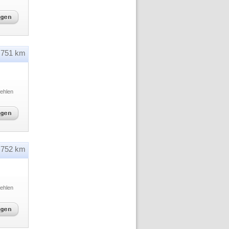
751 km
ehlen
752 km
ehlen