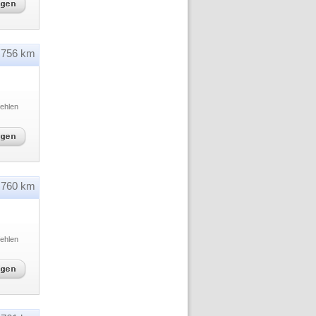
756 km
ehlen
760 km
ehlen