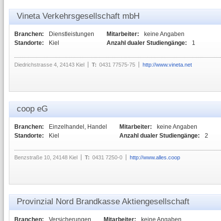
Vineta Verkehrsgesellschaft mbH
Branchen:
Dienstleistungen
Mitarbeiter:
keine Angaben
Standorte:
Kiel
Anzahl dualer Studiengänge:
1
Diedrichstrasse 4, 24143 Kiel
T:
0431 77575-75
http://www.vineta.net
coop eG
Branchen:
Einzelhandel, Handel
Mitarbeiter:
keine Angaben
Standorte:
Kiel
Anzahl dualer Studiengänge:
2
Benzstraße 10, 24148 Kiel
T:
0431 7250-0
http://www.alles.coop
Provinzial Nord Brandkasse Aktiengesellschaft
Branchen:
Versicherungen
Mitarbeiter:
keine Angaben