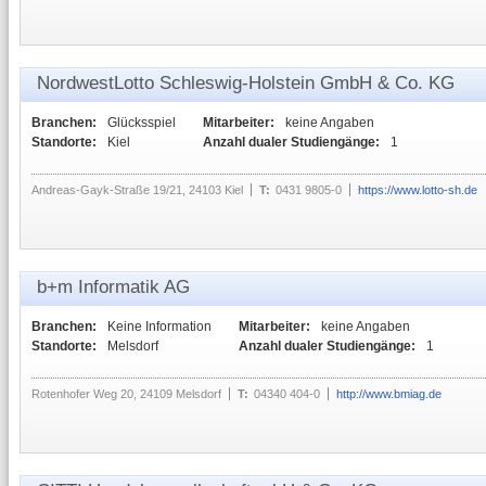
NordwestLotto Schleswig-Holstein GmbH & Co. KG
Branchen:
Glücksspiel
Mitarbeiter:
keine Angaben
Standorte:
Kiel
Anzahl dualer Studiengänge:
1
Andreas-Gayk-Straße 19/21, 24103 Kiel
T:
0431 9805-0
https://www.lotto-sh.de
b+m Informatik AG
Branchen:
Keine Information
Mitarbeiter:
keine Angaben
Standorte:
Melsdorf
Anzahl dualer Studiengänge:
1
Rotenhofer Weg 20, 24109 Melsdorf
T:
04340 404-0
http://www.bmiag.de