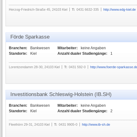
Herzog-Friedrich-Straße 45, 24103 Kiel
T:
0431 6632-335
http://www.edg-kiel.de
Förde Sparkasse
Branchen:
Bankwesen
Mitarbeiter:
keine Angaben
Standorte:
Kiel
Anzahl dualer Studiengänge:
1
Lorentzendamm 28-30, 24103 Kiel
T:
0431 592-0
http://www.foerde-sparkasse.d
Investitionsbank Schleswig-Holstein (IB.SH)
Branchen:
Bankwesen
Mitarbeiter:
keine Angaben
Standorte:
Kiel
Anzahl dualer Studiengänge:
2
Fleethörn 29-31, 24103 Kiel
T:
0431 9905-0
http://www.ib-sh.de