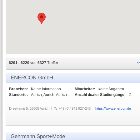
6201 - 6220
von
6327
Treffer
<
ENERCON GmbH
Branchen:
Keine Information
Mitarbeiter:
keine Angaben
Standorte:
Aurich, Aurich, Aurich
Anzahl dualer Studiengänge:
2
Dreekamp 5, 26605 Aurich
T:
+49 (0)4941 927-243
https://www.enercon.de
Gehrmann Sport+Mode