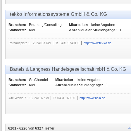
tekko Informationssysteme GmbH & Co. KG
Branchen:
Beratung/Consulting
Mitarbeiter:
keine Angaben
Standorte:
Kiel
Anzahl dualer Studiengänge:
1
Rathausplatz 1 - 2, 24103 Kiel
T:
0431 97401-0
http://www.tekko.de
Bartels & Langness Handelsgesellschaft mbH & Co. KG
Branchen:
Großhandel
Mitarbeiter:
keine Angaben
Standorte:
Kiel
Anzahl dualer Studiengänge:
1
Alte Weide 7 - 13, 24116 Kiel
T:
0431 1696-0
http://www.bela.de
6201 - 6220
von
6327
Treffer
<