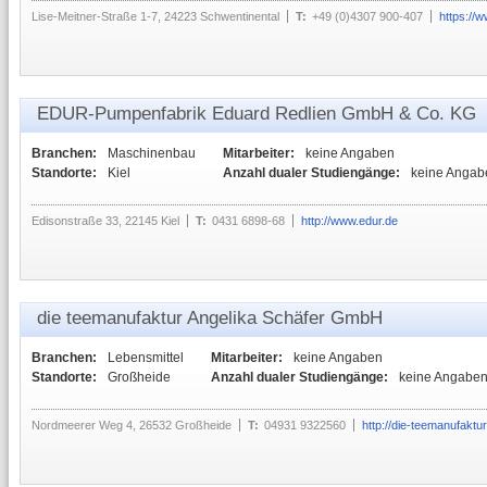
Lise-Meitner-Straße 1-7, 24223 Schwentinental
T:
+49 (0)4307 900-407
https://
EDUR-Pumpenfabrik Eduard Redlien GmbH & Co. KG
Branchen:
Maschinenbau
Mitarbeiter:
keine Angaben
Standorte:
Kiel
Anzahl dualer Studiengänge:
keine Angab
Edisonstraße 33, 22145 Kiel
T:
0431 6898-68
http://www.edur.de
die teemanufaktur Angelika Schäfer GmbH
Branchen:
Lebensmittel
Mitarbeiter:
keine Angaben
Standorte:
Großheide
Anzahl dualer Studiengänge:
keine Angabe
Nordmeerer Weg 4, 26532 Großheide
T:
04931 9322560
http://die-teemanufaktur