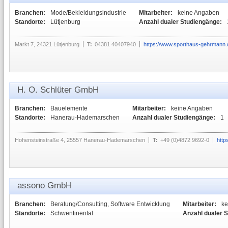
Branchen:
Mode/Bekleidungsindustrie
Mitarbeiter:
keine Angaben
Standorte:
Lütjenburg
Anzahl dualer Studiengänge:
Markt 7, 24321 Lütjenburg
T:
04381 40407940
https://www.sporthaus-gehrmann.
H. O. Schlüter GmbH
Branchen:
Bauelemente
Mitarbeiter:
keine Angaben
Standorte:
Hanerau-Hademarschen
Anzahl dualer Studiengänge:
1
Hohensteinstraße 4, 25557 Hanerau-Hademarschen
T:
+49 (0)4872 9692-0
http
assono GmbH
Branchen:
Beratung/Consulting, Software Entwicklung
Mitarbeiter:
ke
Standorte:
Schwentinental
Anzahl dualer 