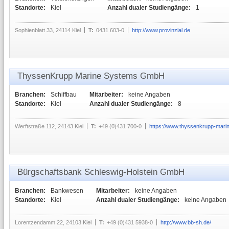
Standorte:
Kiel
Anzahl dualer Studiengänge:
1
Sophienblatt 33, 24114 Kiel
T:
0431 603-0
http://www.provinzial.de
ThyssenKrupp Marine Systems GmbH
Branchen:
Schiffbau
Mitarbeiter:
keine Angaben
Standorte:
Kiel
Anzahl dualer Studiengänge:
8
Werftstraße 112, 24143 Kiel
T:
+49 (0)431 700-0
https://www.thyssenkrupp-mar
Bürgschaftsbank Schleswig-Holstein GmbH
Branchen:
Bankwesen
Mitarbeiter:
keine Angaben
Standorte:
Kiel
Anzahl dualer Studiengänge:
keine Angaben
Lorentzendamm 22, 24103 Kiel
T:
+49 (0)431 5938-0
http://www.bb-sh.de/