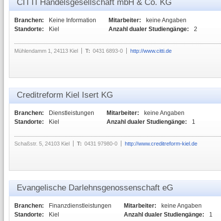
CITTI Handelsgesellschaft mbH & Co. KG
Branchen:
Keine Information
Mitarbeiter:
keine Angaben
Standorte:
Kiel
Anzahl dualer Studiengänge:
2
Mühlendamm 1, 24113 Kiel
T:
0431 6893-0
http://www.citti.de
Creditreform Kiel Isert KG
Branchen:
Dienstleistungen
Mitarbeiter:
keine Angaben
Standorte:
Kiel
Anzahl dualer Studiengänge:
1
Schaßstr. 5, 24103 Kiel
T:
0431 97980-0
http://www.creditreform-kiel.de
Evangelische Darlehnsgenossenschaft eG
Branchen:
Finanzdienstleistungen
Mitarbeiter:
keine Angaben
Standorte:
Kiel
Anzahl dualer Studiengänge:
1