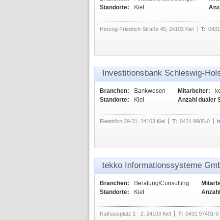
Standorte:
Kiel
Anz
Herzog-Friedrich-Straße 45, 24103 Kiel
T:
0431
Investitionsbank Schleswig-Hols
Branchen:
Bankwesen
Mitarbeiter:
k
Standorte:
Kiel
Anzahl dualer 
Fleethörn 29-31, 24103 Kiel
T:
0431 9905-0
h
tekko Informationssysteme Gm
Branchen:
Beratung/Consulting
Mitarb
Standorte:
Kiel
Anzahl
Rathausplatz 1 - 2, 24103 Kiel
T:
0431 97401-0