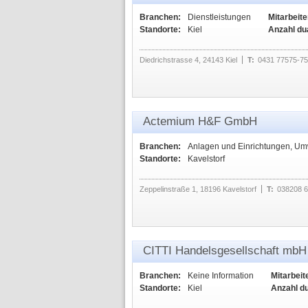
Branchen:
Dienstleistungen
Mitarbeite
Standorte:
Kiel
Anzahl du
Diedrichstrasse 4, 24143 Kiel
T:
0431 77575-75
Actemium H&F GmbH
Branchen:
Anlagen und Einrichtungen, Um
Standorte:
Kavelstorf
Zeppelinstraße 1, 18196 Kavelstorf
T:
038208 6
CITTI Handelsgesellschaft mbH
Branchen:
Keine Information
Mitarbeit
Standorte:
Kiel
Anzahl d