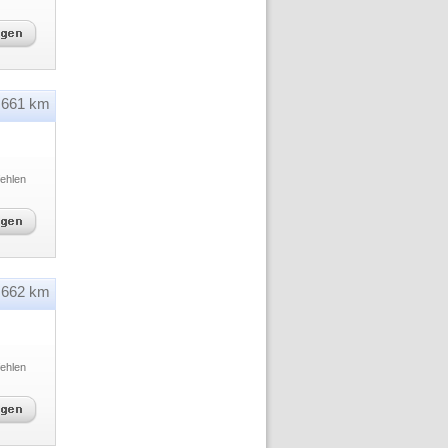
661 km
ehlen
662 km
ehlen