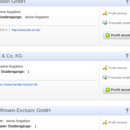
lstein GmbH
eine Angaben
Profil merken
Studiengänge:
keine Angaben
Freunden empf
938-0
http://www.bb-sh.de/
H & Co. KG
keine Angaben
Profil merken
r Studiengänge:
1
Freunden empf
tps://www.famila-nordost.de
Hoffmann Exclusiv GmbH
er:
keine Angaben
Profil merken
ualer Studiengänge:
1