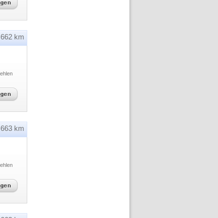
662 km
ehlen
663 km
ehlen