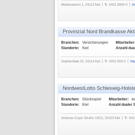
Mühlendamm 1, 24113 Kiel
T:
0431 6893-0
ht
Provinzial Nord Brandkasse Akt
Branchen:
Versicherungen
Mitarbeiter
Standorte:
Kiel
Anzahl dua
Sophienblatt 33, 24114 Kiel
T:
0431 603-0
htt
NordwestLotto Schleswig-Hols
Branchen:
Glücksspiel
Mitarbeiter:
k
Standorte:
Kiel
Anzahl dualer 
Andreas-Gayk-Straße 19/21, 24103 Kiel
T:
043