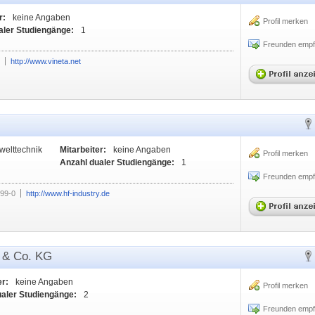
r:
keine Angaben
Profil merken
aler Studiengänge:
1
Freunden empf
http://www.vineta.net
welttechnik
Mitarbeiter:
keine Angaben
Profil merken
Anzahl dualer Studiengänge:
1
Freunden empf
99-0
http://www.hf-industry.de
 & Co. KG
er:
keine Angaben
Profil merken
ualer Studiengänge:
2
Freunden empf