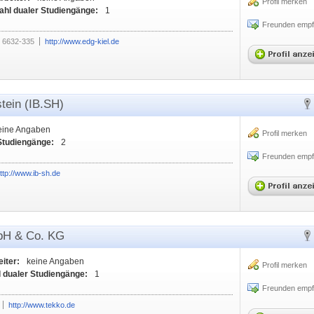
Profil merken
ahl dualer Studiengänge:
1
Freunden empf
 6632-335
http://www.edg-kiel.de
tein (IB.SH)
eine Angaben
Profil merken
Studiengänge:
2
Freunden empf
ttp://www.ib-sh.de
bH & Co. KG
eiter:
keine Angaben
Profil merken
 dualer Studiengänge:
1
Freunden empf
http://www.tekko.de