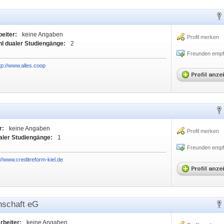
beiter:
keine Angaben
Profil merken
l dualer Studiengänge:
2
Freunden empf
tp://www.alles.coop
r:
keine Angaben
Profil merken
aler Studiengänge:
1
Freunden empf
://www.creditreform-kiel.de
nschaft eG
rbeiter:
keine Angaben