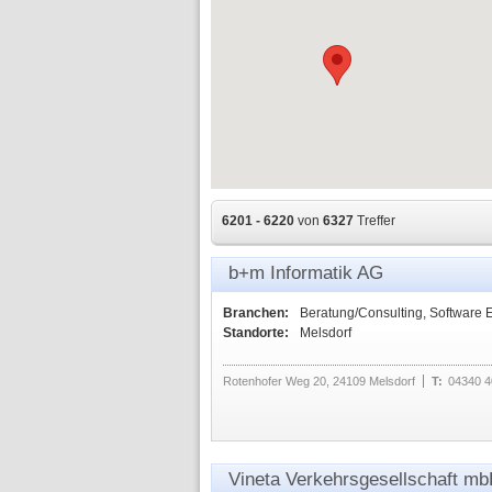
6201 - 6220
von
6327
Treffer
b+m Informatik AG
Branchen:
Beratung/Consulting, Software 
Standorte:
Melsdorf
Rotenhofer Weg 20, 24109 Melsdorf
T:
04340 4
Vineta Verkehrsgesellschaft m