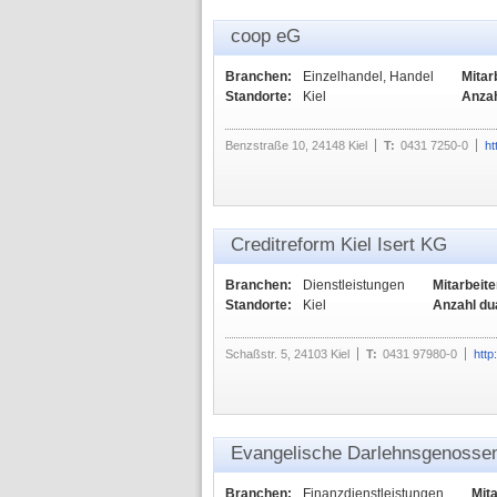
coop eG
Branchen:
Einzelhandel, Handel
Mitar
Standorte:
Kiel
Anzah
Benzstraße 10, 24148 Kiel
T:
0431 7250-0
ht
Creditreform Kiel Isert KG
Branchen:
Dienstleistungen
Mitarbeite
Standorte:
Kiel
Anzahl du
Schaßstr. 5, 24103 Kiel
T:
0431 97980-0
http
Evangelische Darlehnsgenosse
Branchen:
Finanzdienstleistungen
Mita