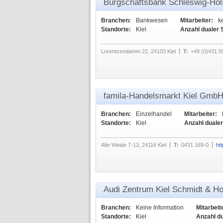
Bürgschaftsbank Schleswig-Ho
Branchen:
Bankwesen
Mitarbeiter:
k
Standorte:
Kiel
Anzahl dualer 
Lorentzendamm 22, 24103 Kiel
T:
+49 (0)431 5
famila-Handelsmarkt Kiel Gmb
Branchen:
Einzelhandel
Mitarbeiter:
Standorte:
Kiel
Anzahl duale
Alte Weide 7-13, 24116 Kiel
T:
0431 169-0
ht
Audi Zentrum Kiel Schmidt & 
Branchen:
Keine Information
Mitarbeit
Standorte:
Kiel
Anzahl d