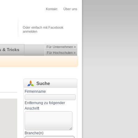
Kontakt
Über uns
Oder einfach mit Facebook
anmelden
Für Unternehmen »
 & Tricks
Für Hochschulen »
Suche
Firmenname
Entfernung zu folgender
Anschrift
Branche(n)