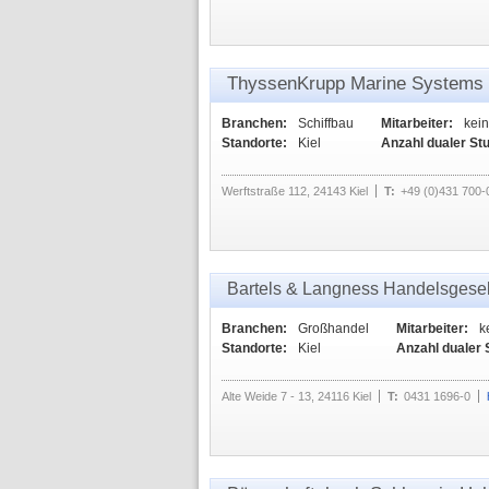
ThyssenKrupp Marine System
Branchen:
Schiffbau
Mitarbeiter:
kei
Standorte:
Kiel
Anzahl dualer St
Werftstraße 112, 24143 Kiel
T:
+49 (0)431 700-
Bartels & Langness Handelsgese
Branchen:
Großhandel
Mitarbeiter:
k
Standorte:
Kiel
Anzahl dualer 
Alte Weide 7 - 13, 24116 Kiel
T:
0431 1696-0