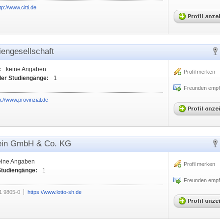
tp://www.citti.de
iengesellschaft
:
keine Angaben
Profil merken
ler Studiengänge:
1
Freunden empf
p://www.provinzial.de
tein GmbH & Co. KG
eine Angaben
Profil merken
Studiengänge:
1
Freunden empf
1 9805-0
https://www.lotto-sh.de