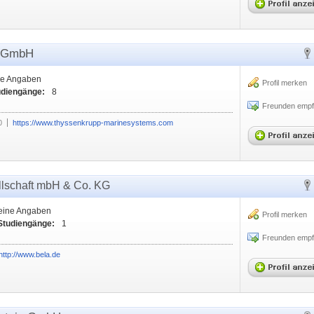
s GmbH
ne Angaben
Profil merken
udiengänge:
8
Freunden empf
0
https://www.thyssenkrupp-marinesystems.com
llschaft mbH & Co. KG
eine Angaben
Profil merken
Studiengänge:
1
Freunden empf
http://www.bela.de