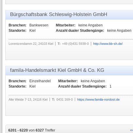
Bürgschaftsbank Schleswig-Holstein GmbH
Branchen:
Bankwesen
Mitarbeiter:
keine Angaben
Standorte:
Kiel
Anzahl dualer Studiengänge:
keine Angaben
Lorentzendamm 22, 24103 Kiel
T:
+49 (0)431 5938-0
http://www.bb-sh.de/
famila-Handelsmarkt Kiel GmbH & Co. KG
Branchen:
Einzelhandel
Mitarbeiter:
keine Angaben
Standorte:
Kiel
Anzahl dualer Studiengänge:
1
Alte Weide 7-13, 24116 Kiel
T:
0431 169-0
https://www.famila-nordost.de
6201 - 6220
von
6327
Treffer
<