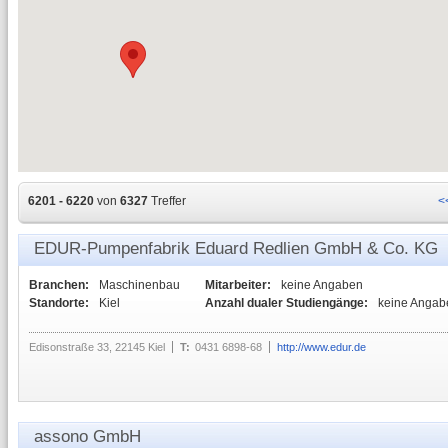
6201 - 6220
von
6327
Treffer
<
EDUR-Pumpenfabrik Eduard Redlien GmbH & Co. KG
Branchen:
Maschinenbau
Mitarbeiter:
keine Angaben
Standorte:
Kiel
Anzahl dualer Studiengänge:
keine Angab
Edisonstraße 33, 22145 Kiel
T:
0431 6898-68
http://www.edur.de
assono GmbH