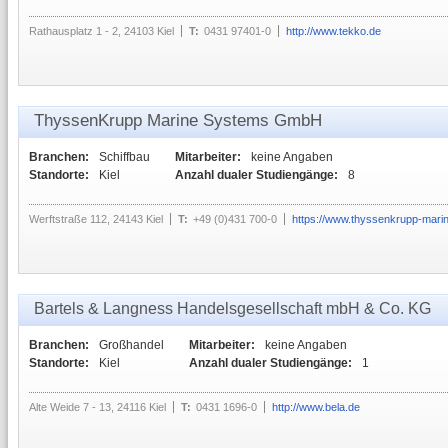
Rathausplatz 1 - 2, 24103 Kiel
T:
0431 97401-0
http://www.tekko.de
ThyssenKrupp Marine Systems GmbH
Branchen:
Schiffbau
Mitarbeiter:
keine Angaben
Standorte:
Kiel
Anzahl dualer Studiengänge:
8
Werftstraße 112, 24143 Kiel
T:
+49 (0)431 700-0
https://www.thyssenkrupp-mar
Bartels & Langness Handelsgesellschaft mbH & Co. KG
Branchen:
Großhandel
Mitarbeiter:
keine Angaben
Standorte:
Kiel
Anzahl dualer Studiengänge:
1
Alte Weide 7 - 13, 24116 Kiel
T:
0431 1696-0
http://www.bela.de