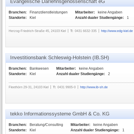
Evangelische Darlehnsgenossenschaft eG
Branchen:
Finanzdienstleistungen
Mitarbeiter:
keine Angaben
Standorte:
Kiel
Anzahl dualer Studiengänge:
1
Herzog-Friedrich-Straße 45, 24103 Kiel
T:
0431 6632-335
http://www.edg-kiel.de
Investitionsbank Schleswig-Holstein (IB.SH)
Branchen:
Bankwesen
Mitarbeiter:
keine Angaben
Standorte:
Kiel
Anzahl dualer Studiengänge:
2
Fleethörn 29-31, 24103 Kiel
T:
0431 9905-0
http://www.ib-sh.de
tekko Informationssysteme GmbH & Co. KG
Branchen:
Beratung/Consulting
Mitarbeiter:
keine Angaben
Standorte:
Kiel
Anzahl dualer Studiengänge:
1