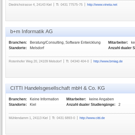
Diedrichstrasse 4, 24143 Kiel
T:
0431 77575-75
http://www.vineta.net
b+m Informatik AG
Branchen:
Beratung/Consulting, Software Entwicklung
Mitarbeiter:
ke
Standorte:
Melsdorf
Anzahl dualer 
Rotenhofer Weg 20, 24109 Melsdorf
T:
04340 404-0
http://www.bmiag.de
CITTI Handelsgesellschaft mbH & Co. KG
Branchen:
Keine Information
Mitarbeiter:
keine Angaben
Standorte:
Kiel
Anzahl dualer Studiengänge:
2
Mühlendamm 1, 24113 Kiel
T:
0431 6893-0
http://www.citti.de