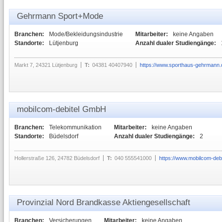
Gehrmann Sport+Mode
Branchen:
Mode/Bekleidungsindustrie
Mitarbeiter:
keine Angaben
Standorte:
Lütjenburg
Anzahl dualer Studiengänge:
Markt 7, 24321 Lütjenburg
T:
04381 40407940
https://www.sporthaus-gehrmann.
mobilcom-debitel GmbH
Branchen:
Telekommunikation
Mitarbeiter:
keine Angaben
Standorte:
Büdelsdorf
Anzahl dualer Studiengänge:
2
Hollerstraße 126, 24782 Büdelsdorf
T:
040 555541000
https://www.mobilcom-debi
Provinzial Nord Brandkasse Aktiengesellschaft
Branchen:
Versicherungen
Mitarbeiter:
keine Angaben