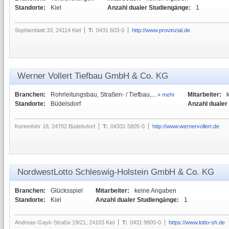
Standorte:
Kiel
Anzahl dualer Studiengänge:
1
Sophienblatt 33, 24114 Kiel
T:
0431 603-0
http://www.provinzial.de
Werner Vollert Tiefbau GmbH & Co. KG
Branchen:
Rohrleitungsbau, Straßen- / Tiefbau,...
Mitarbeiter:
» mehr
Standorte:
Büdelsdorf
Anzahl dualer
Kortenfohr 18, 24782 Büdelsdorf
T:
04331 5805-0
http://www.wernervollert.de
NordwestLotto Schleswig-Holstein GmbH & Co. KG
Branchen:
Glücksspiel
Mitarbeiter:
keine Angaben
Standorte:
Kiel
Anzahl dualer Studiengänge:
1
Andreas-Gayk-Straße 19/21, 24103 Kiel
T:
0431 9805-0
https://www.lotto-sh.de