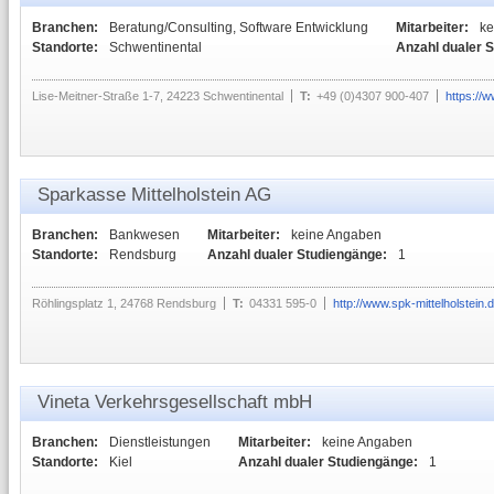
Branchen:
Beratung/Consulting, Software Entwicklung
Mitarbeiter:
ke
Standorte:
Schwentinental
Anzahl dualer 
Lise-Meitner-Straße 1-7, 24223 Schwentinental
T:
+49 (0)4307 900-407
https://
Sparkasse Mittelholstein AG
Branchen:
Bankwesen
Mitarbeiter:
keine Angaben
Standorte:
Rendsburg
Anzahl dualer Studiengänge:
1
Röhlingsplatz 1, 24768 Rendsburg
T:
04331 595-0
http://www.spk-mittelholstein.
Vineta Verkehrsgesellschaft mbH
Branchen:
Dienstleistungen
Mitarbeiter:
keine Angaben
Standorte:
Kiel
Anzahl dualer Studiengänge:
1