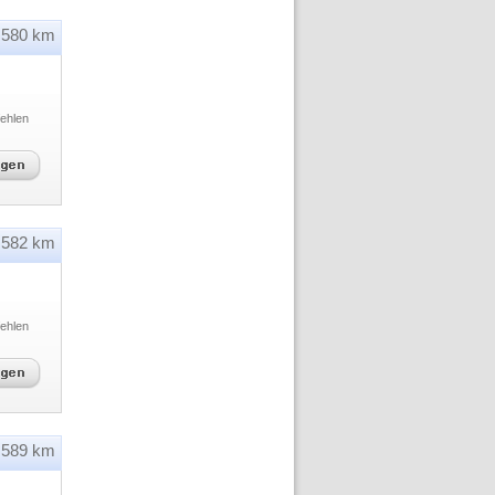
580 km
ehlen
582 km
ehlen
589 km