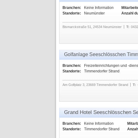
Branchen:
Keine Information
Mitarbeit
Standorte:
Neumünster
Anzahl d
Bismarckstraße 51, 24534 Neumünster
T:
0432
Golfanlage Seeschlösschen Tim
Branchen:
Freizeiteinrichtungen und -dien
Standorte:
Timmendorfer Strand
Am Golfplatz 3, 23669 Timmendorfer Strand
T:
Grand Hotel Seeschlösschen S
Branchen:
Keine Information
Mitarb
Standorte:
Timmendorfer Strand
Anzah