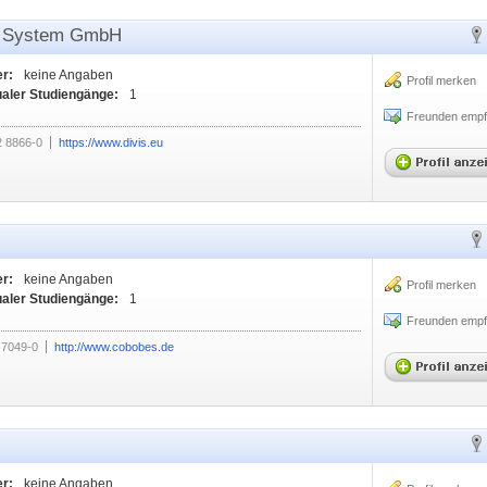
eo System GmbH
er:
keine Angaben
Profil merken
ualer Studiengänge:
1
Freunden empf
2 8866-0
https://www.divis.eu
er:
keine Angaben
Profil merken
ualer Studiengänge:
1
Freunden empf
 7049-0
http://www.cobobes.de
er:
keine Angaben