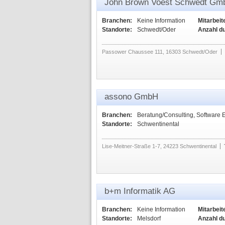
John Brown Voest Schwedt Gm
Branchen:
Keine Information
Mitarbeit
Standorte:
Schwedt/Oder
Anzahl d
Passower Chaussee 111, 16303 Schwedt/Oder
assono GmbH
Branchen:
Beratung/Consulting, Software 
Standorte:
Schwentinental
Lise-Meitner-Straße 1-7, 24223 Schwentinental
b+m Informatik AG
Branchen:
Keine Information
Mitarbeit
Standorte:
Melsdorf
Anzahl d