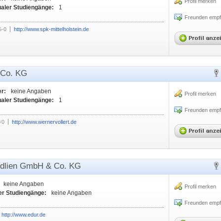
Profil merken
ualer Studiengänge:
1
Freunden empf
5-0
http://www.spk-mittelholstein.de
 Co. KG
er:
keine Angaben
Profil merken
ualer Studiengänge:
1
Freunden empf
-0
http://www.wernervollert.de
dlien GmbH & Co. KG
keine Angaben
Profil merken
er Studiengänge:
keine Angaben
Freunden empf
http://www.edur.de