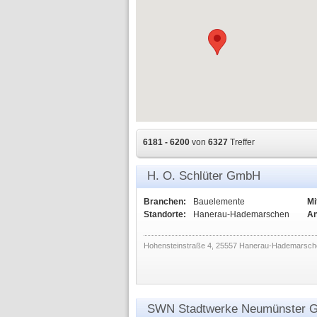
6181 - 6200
von
6327
Treffer
H. O. Schlüter GmbH
Branchen:
Bauelemente
Mi
Standorte:
Hanerau-Hademarschen
An
Hohensteinstraße 4, 25557 Hanerau-Hademarsch
SWN Stadtwerke Neumünster