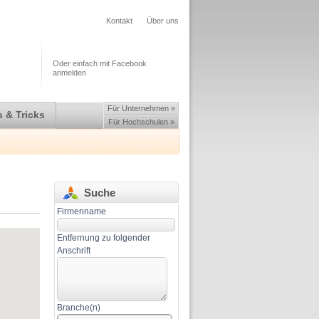
Kontakt
Über uns
Oder einfach mit Facebook
anmelden
Für Unternehmen »
 & Tricks
Für Hochschulen »
Suche
Firmenname
Entfernung zu folgender
Anschrift
Branche(n)