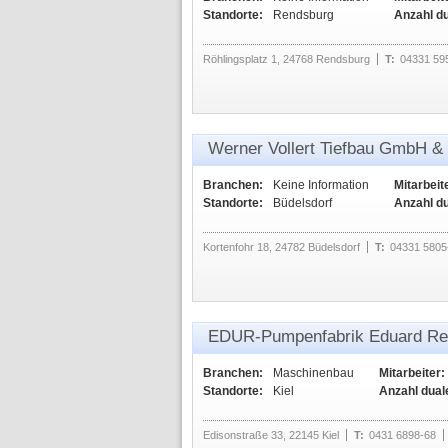
Standorte:
Rendsburg
Anzahl d
Röhlingsplatz 1, 24768 Rendsburg
T:
04331 59
Werner Vollert Tiefbau GmbH &
Branchen:
Keine Information
Mitarbeit
Standorte:
Büdelsdorf
Anzahl d
Kortenfohr 18, 24782 Büdelsdorf
T:
04331 5805
EDUR-Pumpenfabrik Eduard Re
Branchen:
Maschinenbau
Mitarbeiter:
Standorte:
Kiel
Anzahl dual
Edisonstraße 33, 22145 Kiel
T:
0431 6898-68