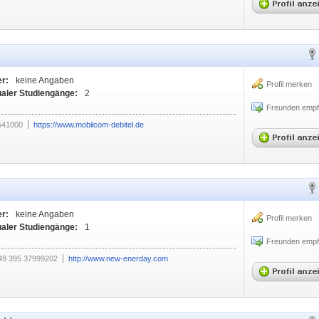
er:
keine Angaben
Profil merken
ualer Studiengänge:
2
Freunden empf
541000
https://www.mobilcom-debitel.de
er:
keine Angaben
Profil merken
ualer Studiengänge:
1
Freunden empf
49 395 37999202
http://www.new-enerday.com