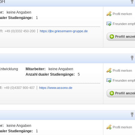
bH
er:
keine Angaben
Profil merken
ualer Studiengänge:
1
Freunden empf
T:
+49 (0)3332 450-200
https://jbv.griesemann-gruppe.de
Entwicklung
Mitarbeiter:
keine Angaben
Profil merken
Anzahl dualer Studiengänge:
5
Freunden empf
T:
+49 (0)4307 900-407
https://www.assono.de
er:
keine Angaben
Profil merken
ualer Studiengänge:
1