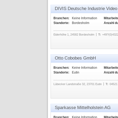
DIVIS Deutsche Industrie Vid
Branchen:
Keine Information
Mitarbeit
Standorte:
Bordesholm
Anzahl d
Eiderhöhe 1, 24582 Bordesholm
T:
+49?(0)432
Otto Cobobes GmbH
Branchen:
Keine Information
Mitarbeit
Standorte:
Eutin
Anzahl d
Lübecker Landstraße 32, 23701 Eutin
T:
04521
Sparkasse Mittelholstein AG
Branchen:
Keine Information
Mitarbeit