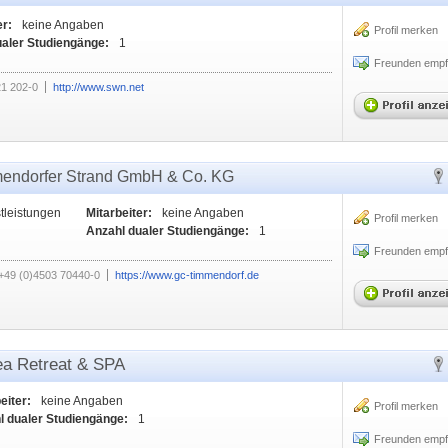
er:
keine Angaben
Profil merken
ualer Studiengänge:
1
Freunden empf
1 202-0
http://www.swn.net
mendorfer Strand GmbH & Co. KG
stleistungen
Mitarbeiter:
keine Angaben
Profil merken
Anzahl dualer Studiengänge:
1
Freunden empf
+49 (0)4503 70440-0
https://www.gc-timmendorf.de
ea Retreat & SPA
eiter:
keine Angaben
Profil merken
l dualer Studiengänge:
1
Freunden empf