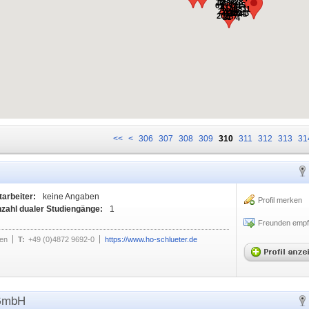
55
12
28
438
136
79
15
67
2
65
471
1130
33
11
98
222
178
254
102
3
459
41
202
187
21
4
<<
<
306
307
308
309
310
311
312
313
31
tarbeiter:
keine Angaben
Profil merken
zahl dualer Studiengänge:
1
Freunden empf
en
T:
+49 (0)4872 9692-0
https://www.ho-schlueter.de
 GmbH