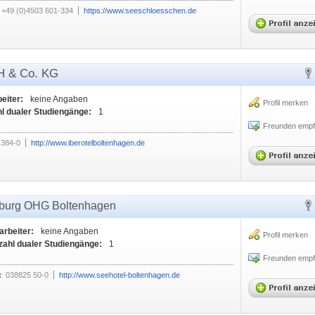
+49 (0)4503 601-334
https://www.seeschloesschen.de
bH & Co. KG
eiter:
keine Angaben
Profil merken
l dualer Studiengänge:
1
Freunden empf
 384-0
http://www.iberotelboltenhagen.de
nburg OHG Boltenhagen
arbeiter:
keine Angaben
Profil merken
zahl dualer Studiengänge:
1
Freunden empf
:
038825 50-0
http://www.seehotel-boltenhagen.de