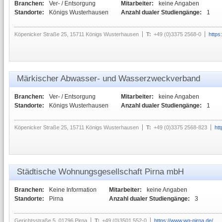
Branchen:
Ver- / Entsorgung
Mitarbeiter:
keine Angaben
Standorte:
Königs Wusterhausen
Anzahl dualer Studiengänge:
1
Köpenicker Straße 25, 15711 Königs Wusterhausen
T:
+49 (0)3375 2568-0
https
Märkischer Abwasser- und Wasserzweckverband
Branchen:
Ver- / Entsorgung
Mitarbeiter:
keine Angaben
Standorte:
Königs Wusterhausen
Anzahl dualer Studiengänge:
1
Köpenicker Straße 25, 15711 Königs Wusterhausen
T:
+49 (0)3375 2568-823
ht
Städtische Wohnungsgesellschaft Pirna mbH
Branchen:
Keine Information
Mitarbeiter:
keine Angaben
Standorte:
Pirna
Anzahl dualer Studiengänge:
3
Gerichtsstraße 5, 01796 Pirna
T:
+49 (0)3501 552-0
https://www.wg-pirna.de/