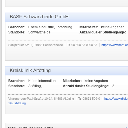
BASF Schwarzheide GmbH
Branchen:
Chemieindustrie, Forschung
Mitarbeiter:
keine Angaben
Standorte:
Schwarzheide
Anzahl dualer Studiengänge:
Schipkauer Str. 1, 01986 Schwarzheide
T:
00 800 33 0000 33
https://www.basf.c
Kreisklinik Altötting
Branchen:
Keine Information
Mitarbeiter:
keine Angaben
Standorte:
Altötting, ,
Anzahl dualer Studiengänge:
3
Vinzenz-von-Paul-Straße 10-14, 84503 Altötting
T:
08671 509-0
https://www.diek
1/ausbildung