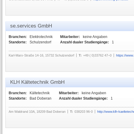
se.services GmbH
Branchen:
Elektrotechnik
Mitarbeiter:
keine Angaben
Standorte:
Schulzendorf
Anzahl dualer Studiengänge:
1
Karl-Marx-Straße 14-16, 15732 Schulzendorf
T:
+49 ( 0)33762 47–0
https://www
KLH Kältetechnik GmbH
Branchen:
Kältetechnik
Mitarbeiter:
keine Angaben
Standorte:
Bad Doberan
Anzahl dualer Studiengänge:
1
Am Waldrand 10A, 18209 Bad Doberan
T:
038203 96-0
http://www.klh-kaeltetech