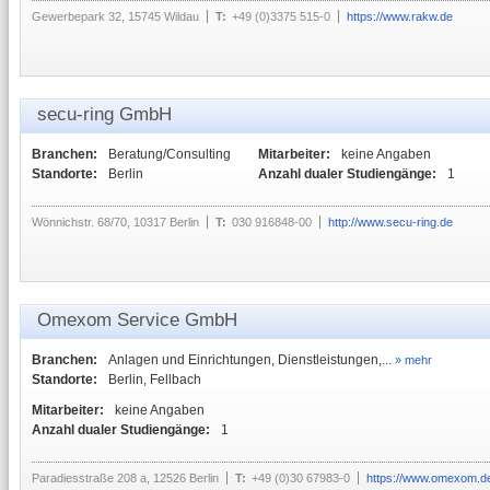
Gewerbepark 32, 15745 Wildau
T:
+49 (0)3375 515-0
https://www.rakw.de
secu-ring GmbH
Branchen:
Beratung/Consulting
Mitarbeiter:
keine Angaben
Standorte:
Berlin
Anzahl dualer Studiengänge:
1
Wönnichstr. 68/70, 10317 Berlin
T:
030 916848-00
http://www.secu-ring.de
Omexom Service GmbH
Branchen:
Anlagen und Einrichtungen, Dienstleistungen,...
» mehr
Standorte:
Berlin, Fellbach
Mitarbeiter:
keine Angaben
Anzahl dualer Studiengänge:
1
Paradiesstraße 208 a, 12526 Berlin
T:
+49 (0)30 67983-0
https://www.omexom.d