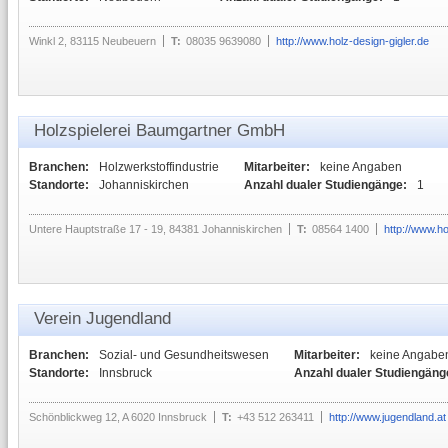
Winkl 2, 83115 Neubeuern
T:
08035 9639080
http://www.holz-design-gigler.de
Holzspielerei Baumgartner GmbH
Branchen:
Holzwerkstoffindustrie
Mitarbeiter:
keine Angaben
Standorte:
Johanniskirchen
Anzahl dualer Studiengänge:
1
Untere Hauptstraße 17 - 19, 84381 Johanniskirchen
T:
08564 1400
http://www.ho
Verein Jugendland
Branchen:
Sozial- und Gesundheitswesen
Mitarbeiter:
keine Angabe
Standorte:
Innsbruck
Anzahl dualer Studiengäng
Schönblickweg 12, A 6020 Innsbruck
T:
+43 512 263411
http://www.jugendland.at