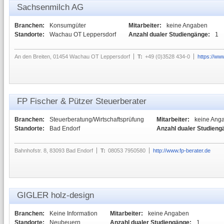
Sachsenmilch AG
Branchen:
Konsumgüter
Mitarbeiter:
keine Angaben
Standorte:
Wachau OT Leppersdorf
Anzahl dualer Studiengänge:
1
An den Breiten, 01454 Wachau OT Leppersdorf
T:
+49 (0)3528 434-0
https://ww
FP Fischer & Pützer Steuerberater
Branchen:
Steuerberatung/Wirtschaftsprüfung
Mitarbeiter:
keine Ang
Standorte:
Bad Endorf
Anzahl dualer Studieng
Bahnhofstr. 8, 83093 Bad Endorf
T:
08053 7950580
http://www.fp-berater.de
GIGLER holz-design
Branchen:
Keine Information
Mitarbeiter:
keine Angaben
Standorte:
Neubeuern
Anzahl dualer Studiengänge:
1