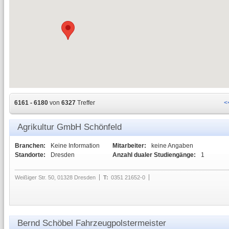
6161 - 6180
von
6327
Treffer
<
Agrikultur GmbH Schönfeld
Branchen:
Keine Information
Mitarbeiter:
keine Angaben
Standorte:
Dresden
Anzahl dualer Studiengänge:
1
Weißiger Str. 50, 01328 Dresden
T:
0351 21652-0
Bernd Schöbel Fahrzeugpolstermeister