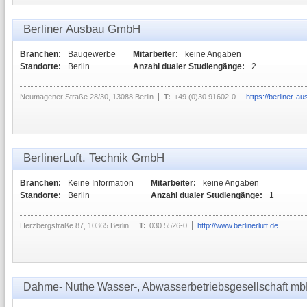
Berliner Ausbau GmbH
Branchen:
Baugewerbe
Mitarbeiter:
keine Angaben
Standorte:
Berlin
Anzahl dualer Studiengänge:
2
Neumagener Straße 28/30, 13088 Berlin
T:
+49 (0)30 91602-0
https://berliner-a
BerlinerLuft. Technik GmbH
Branchen:
Keine Information
Mitarbeiter:
keine Angaben
Standorte:
Berlin
Anzahl dualer Studiengänge:
1
Herzbergstraße 87, 10365 Berlin
T:
030 5526-0
http://www.berlinerluft.de
Dahme- Nuthe Wasser-, Abwasserbetriebsgesellschaft m