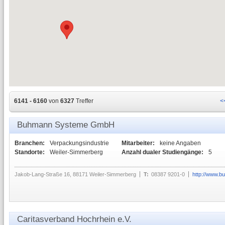
6141 - 6160
von
6327
Treffer
<
Buhmann Systeme GmbH
Branchen:
Verpackungsindustrie
Mitarbeiter:
keine Angaben
Standorte:
Weiler-Simmerberg
Anzahl dualer Studiengänge:
5
Jakob-Lang-Straße 16, 88171 Weiler-Simmerberg
T:
08387 9201-0
http://www.
Caritasverband Hochrhein e.V.