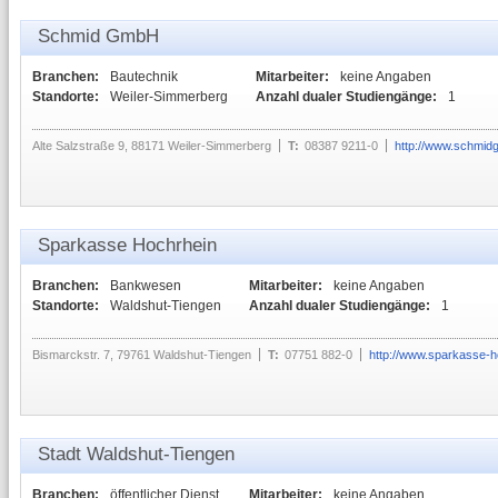
Schmid GmbH
Branchen:
Bautechnik
Mitarbeiter:
keine Angaben
Standorte:
Weiler-Simmerberg
Anzahl dualer Studiengänge:
1
Alte Salzstraße 9, 88171 Weiler-Simmerberg
T:
08387 9211-0
http://www.schmid
Sparkasse Hochrhein
Branchen:
Bankwesen
Mitarbeiter:
keine Angaben
Standorte:
Waldshut-Tiengen
Anzahl dualer Studiengänge:
1
Bismarckstr. 7, 79761 Waldshut-Tiengen
T:
07751 882-0
http://www.sparkasse-h
Stadt Waldshut-Tiengen
Branchen:
öffentlicher Dienst
Mitarbeiter:
keine Angaben