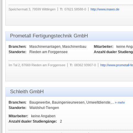
Speichermatt 3, 79599 Wittlingen
T:
07621 58588-0
http://www.mawo.de
Prometall Fertigungstechnik GmbH
Branchen:
Maschinenanlagen, Maschinenbau
Mitarbeiter:
keine An
Standorte:
Rieden am Forggensee
Anzahl dualer Studien
Im Tal 2, 87669 Rieden am Forggensee
T:
08362 93907-0
http://www.prometall-f
Schleith GmbH
Branchen:
Baugewerbe, Bauingenieurwesen, Umweltdienste,...
» mehr
Standorte:
Waldshut-Tiengen
Mitarbeiter:
keine Angaben
Anzahl dualer Studiengänge:
2