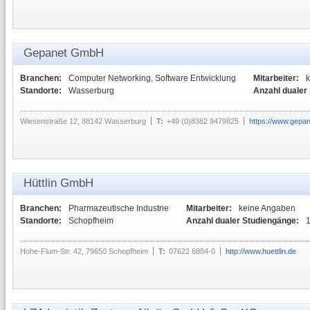
Gepanet GmbH
Branchen:
Computer Networking, Software Entwicklung
Mitarbeiter:
Standorte:
Wasserburg
Anzahl dualer
Wiesenstraße 12, 88142 Wasserburg
T:
+49 (0)8382 9479825
https://www.gepa
Hüttlin GmbH
Branchen:
Pharmazeutische Industrie
Mitarbeiter:
keine Angaben
Standorte:
Schopfheim
Anzahl dualer Studiengänge:
Hohe-Flum-Str. 42, 79650 Schopfheim
T:
07622 6884-0
http://www.huettlin.de