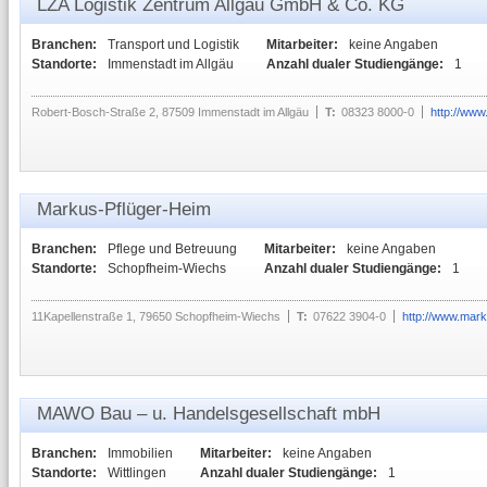
LZA Logistik Zentrum Allgäu GmbH & Co. KG
Branchen:
Transport und Logistik
Mitarbeiter:
keine Angaben
Standorte:
Immenstadt im Allgäu
Anzahl dualer Studiengänge:
1
Robert-Bosch-Straße 2, 87509 Immenstadt im Allgäu
T:
08323 8000-0
http://www
Markus-Pflüger-Heim
Branchen:
Pflege und Betreuung
Mitarbeiter:
keine Angaben
Standorte:
Schopfheim-Wiechs
Anzahl dualer Studiengänge:
1
11Kapellenstraße 1, 79650 Schopfheim-Wiechs
T:
07622 3904-0
http://www.mark
MAWO Bau – u. Handelsgesellschaft mbH
Branchen:
Immobilien
Mitarbeiter:
keine Angaben
Standorte:
Wittlingen
Anzahl dualer Studiengänge:
1