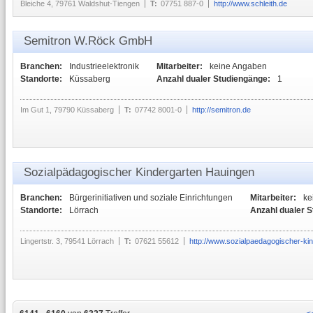
Bleiche 4, 79761 Waldshut-Tiengen
T:
07751 887-0
http://www.schleith.de
Semitron W.Röck GmbH
Branchen:
Industrieelektronik
Mitarbeiter:
keine Angaben
Standorte:
Küssaberg
Anzahl dualer Studiengänge:
1
Im Gut 1, 79790 Küssaberg
T:
07742 8001-0
http://semitron.de
Sozialpädagogischer Kindergarten Hauingen
Branchen:
Bürgerinitiativen und soziale Einrichtungen
Mitarbeiter:
ke
Standorte:
Lörrach
Anzahl dualer 
Lingertstr. 3, 79541 Lörrach
T:
07621 55612
http://www.sozialpaedagogischer-ki