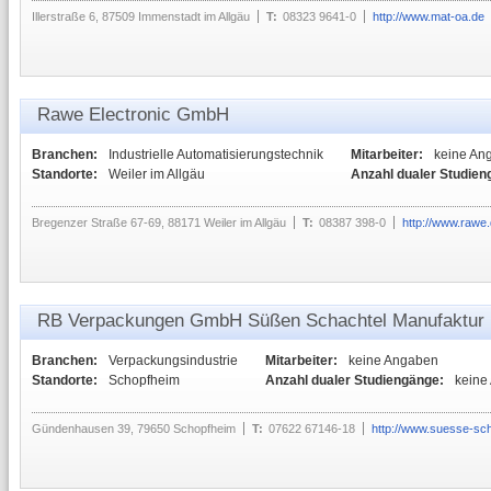
Illerstraße 6, 87509 Immenstadt im Allgäu
T:
08323 9641-0
http://www.mat-oa.de
Rawe Electronic GmbH
Branchen:
Industrielle Automatisierungstechnik
Mitarbeiter:
keine An
Standorte:
Weiler im Allgäu
Anzahl dualer Studien
Bregenzer Straße 67-69, 88171 Weiler im Allgäu
T:
08387 398-0
http://www.rawe
RB Verpackungen GmbH Süßen Schachtel Manufaktur
Branchen:
Verpackungsindustrie
Mitarbeiter:
keine Angaben
Standorte:
Schopfheim
Anzahl dualer Studiengänge:
keine
Gündenhausen 39, 79650 Schopfheim
T:
07622 67146-18
http://www.suesse-sch