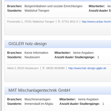
Branchen:
Bürgerinitiativen und soziale Einrichtungen
Mitarbeiter:
ke
Standorte:
Waldshut-Tiengen
Anzahl dualer 
Poststraße 1, 79761 Waldshut-Tiengen
T:
07751 8011-0
http://www.caritas-hoch
GIGLER holz-design
Branchen:
Keine Information
Mitarbeiter:
keine Angaben
Standorte:
Neubeuern
Anzahl dualer Studiengänge:
1
Winkl 2, 83115 Neubeuern
T:
08035 9639080
http://www.holz-design-gigler.de
MAT Mischanlagentechnik GmbH
Branchen:
Maschinenanlagen
Mitarbeiter:
keine Angaben
Standorte:
Immenstadt im Allgäu
Anzahl dualer Studiengänge:
1