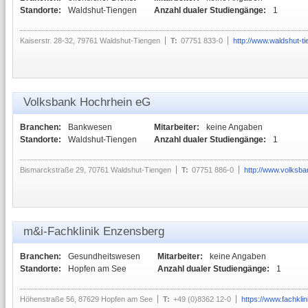
Standorte:
Waldshut-Tiengen
Anzahl dualer Studiengänge:
1
Kaiserstr. 28-32, 79761 Waldshut-Tiengen
T:
07751 833-0
http://www.waldshut-ti
Volksbank Hochrhein eG
Branchen:
Bankwesen
Mitarbeiter:
keine Angaben
Standorte:
Waldshut-Tiengen
Anzahl dualer Studiengänge:
1
Bismarckstraße 29, 70761 Waldshut-Tiengen
T:
07751 886-0
http://www.volksba
m&i-Fachklinik Enzensberg
Branchen:
Gesundheitswesen
Mitarbeiter:
keine Angaben
Standorte:
Hopfen am See
Anzahl dualer Studiengänge:
1
Höhenstraße 56, 87629 Hopfen am See
T:
+49 (0)8362 12-0
https://www.fachkli