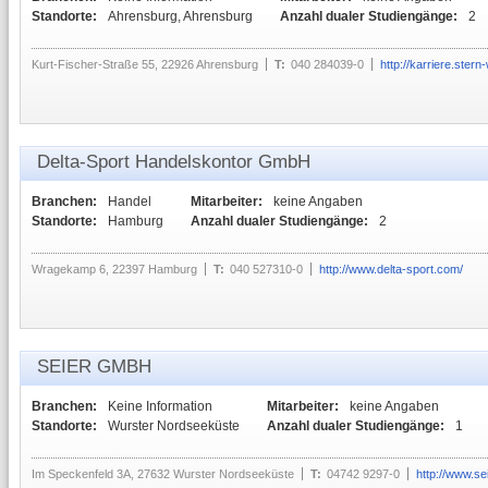
Standorte:
Ahrensburg, Ahrensburg
Anzahl dualer Studiengänge:
2
Kurt-Fischer-Straße 55, 22926 Ahrensburg
T:
040 284039-0
http://karriere.ster
Delta-Sport Handelskontor GmbH
Branchen:
Handel
Mitarbeiter:
keine Angaben
Standorte:
Hamburg
Anzahl dualer Studiengänge:
2
Wragekamp 6, 22397 Hamburg
T:
040 527310-0
http://www.delta-sport.com/
SEIER GMBH
Branchen:
Keine Information
Mitarbeiter:
keine Angaben
Standorte:
Wurster Nordseeküste
Anzahl dualer Studiengänge:
1
Im Speckenfeld 3A, 27632 Wurster Nordseeküste
T:
04742 9297-0
http://www.se