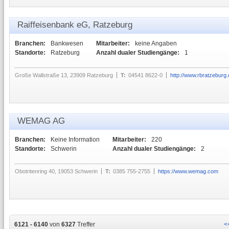
Raiffeisenbank eG, Ratzeburg
Branchen:
Bankwesen
Mitarbeiter:
keine Angaben
Standorte:
Ratzeburg
Anzahl dualer Studiengänge:
1
Große Wallstraße 13, 23909 Ratzeburg
T:
04541 8622-0
http://www.rbratzeburg.
WEMAG AG
Branchen:
Keine Information
Mitarbeiter:
220
Standorte:
Schwerin
Anzahl dualer Studiengänge:
2
Obotritenring 40, 19053 Schwerin
T:
0385 755-2755
https://www.wemag.com
6121 - 6140
von
6327
Treffer
<