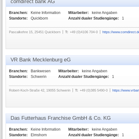
comdirect bank AG
Branchen:
Keine Information
Mitarbeiter:
keine Angaben
Standorte:
Quickborn
Anzahl dualer Studiengänge:
1
Pascalkehre 15, 25451 Quickborn
T:
+49 (0)4106 704-0
https://www.comdirect.d
VR Bank Mecklenburg eG
Branchen:
Bankwesen
Mitarbeiter:
keine Angaben
Standorte:
Schwerin
Anzahl dualer Studiengänge:
1
Robert-Koch-Straße 42, 19055 Schwerin
T:
+49 (0)385 5490-0
https://www.vrba
Das Futterhaus Franchise GmbH & Co. KG
Branchen:
Keine Information
Mitarbeiter:
keine Angaben
Standorte:
Elmshorn
Anzahl dualer Studiengänge:
1