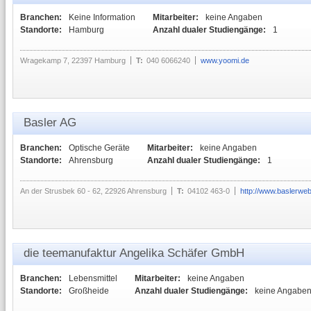
Branchen:
Keine Information
Mitarbeiter:
keine Angaben
Standorte:
Hamburg
Anzahl dualer Studiengänge:
1
Wragekamp 7, 22397 Hamburg
T:
040 6066240
www.yoomi.de
Basler AG
Branchen:
Optische Geräte
Mitarbeiter:
keine Angaben
Standorte:
Ahrensburg
Anzahl dualer Studiengänge:
1
An der Strusbek 60 - 62, 22926 Ahrensburg
T:
04102 463-0
http://www.baslerweb
die teemanufaktur Angelika Schäfer GmbH
Branchen:
Lebensmittel
Mitarbeiter:
keine Angaben
Standorte:
Großheide
Anzahl dualer Studiengänge:
keine Angabe