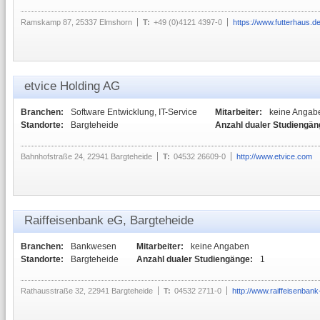
Ramskamp 87, 25337 Elmshorn
T:
+49 (0)4121 4397-0
https://www.futterhaus.d
etvice Holding AG
Branchen:
Software Entwicklung, IT-Service
Mitarbeiter:
keine Angab
Standorte:
Bargteheide
Anzahl dualer Studiengän
Bahnhofstraße 24, 22941 Bargteheide
T:
04532 26609-0
http://www.etvice.com
Raiffeisenbank eG, Bargteheide
Branchen:
Bankwesen
Mitarbeiter:
keine Angaben
Standorte:
Bargteheide
Anzahl dualer Studiengänge:
1
Rathausstraße 32, 22941 Bargteheide
T:
04532 2711-0
http://www.raiffeisenban