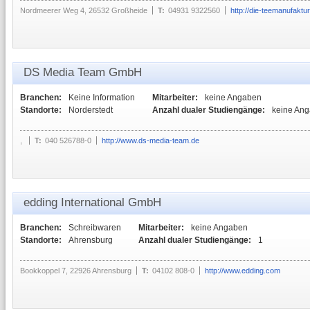
Nordmeerer Weg 4, 26532 Großheide
T:
04931 9322560
http://die-teemanufaktur
DS Media Team GmbH
Branchen:
Keine Information
Mitarbeiter:
keine Angaben
Standorte:
Norderstedt
Anzahl dualer Studiengänge:
keine An
,
T:
040 526788-0
http://www.ds-media-team.de
edding International GmbH
Branchen:
Schreibwaren
Mitarbeiter:
keine Angaben
Standorte:
Ahrensburg
Anzahl dualer Studiengänge:
1
Bookkoppel 7, 22926 Ahrensburg
T:
04102 808-0
http://www.edding.com