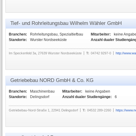
Tief- und Rohrleitungsbau Wilhelm Wähler GmbH
Branchen:
Rohrleitungsbau, Spezialtiefbau
Mitarbeiter:
keine Angab
Standorte:
Wurster Nordseeküste
Anzahl dualer Studiengän
Im Speckenfeld 3a, 27639 Wurster Nordseeküste
T:
04742 9297-0
http://www.wa
Getriebebau NORD GmbH & Co. KG
Branchen:
Maschinenbau
Mitarbeiter:
keine Angaben
Standorte:
Delingsdorf
Anzahl dualer Studiengänge:
6
Getriebebau-Nord-Straße 1, 22941 Delingsdorf
T:
04532 289-2260
https://www.