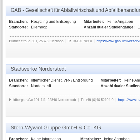
GAB - Gesellschaft für Abfallwirtschaft und Abfallbehand
Branchen:
Recycling und Entsorgung
Mitarbeiter:
keine Angaben
Standorte:
Ellerhoop
Anzahl dualer Studiengänge:
1
Bundesstraße 301, 25373 Ellerhoop
T:
04120 709-0
https://www.gab-umweltserv
Stadtwerke Norderstedt
Branchen:
öffentlicher Dienst, Ver- / Entsorgung
Mitarbeiter:
keine A
Standorte:
Norderstedt
Anzahl dualer Studie
Heidbergstraße 101-111, 22846 Norderstedt
T:
+49 (0)40 52104-0
https://www.s
Stern-Wywiol Gruppe GmbH & Co. KG
Branchen:
Keine Information
Mitarbeiter:
keine Angaben