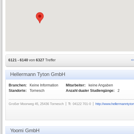
6121 - 6140
von
6327
Treffer
<
Hellermann Tyton GmbH
Branchen:
Keine Information
Mitarbeiter:
keine Angaben
Standorte:
Tornesch
Anzahl dualer Studiengänge:
2
Großer Moorweg 45, 25436 Tornesch
T:
04122 701-0
http://www.hellermanntyto
Yoomi GmbH