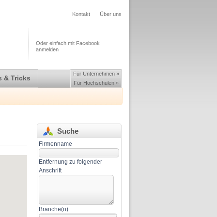
Kontakt
Über uns
Oder einfach mit Facebook
anmelden
Für Unternehmen »
 & Tricks
Für Hochschulen »
Suche
Firmenname
Entfernung zu folgender
Anschrift
Branche(n)