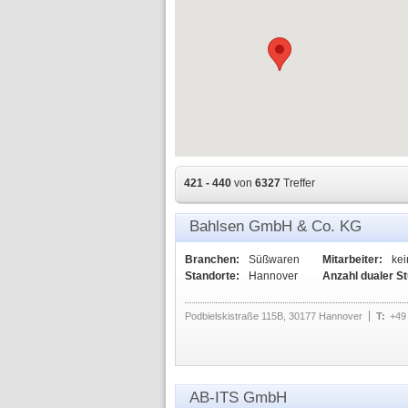
421 - 440
von
6327
Treffer
Bahlsen GmbH & Co. KG
Branchen:
Süßwaren
Mitarbeiter:
ke
Standorte:
Hannover
Anzahl dualer S
Podbielskistraße 115B, 30177 Hannover
T:
+49
AB-ITS GmbH