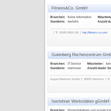
Fitness&Co. GmbH
Branchen:
Keine Information
Mitarbeit
Standorte:
Iserlohn
Anzahl d
,
T:
02685 9858 106
http://fitness-co.com/
Gutenberg Rechenzentrum Gm
Branchen:
IT-Service
Mitarbeiter:
kei
Standorte:
Hannover
Anzahl dualer S
August-Madsack-Straße 1, 30559 Hannover
T:
Iserlohner Werkstätten gGmbH
Branchen:
Bürgerinitiativen und soziale Ei