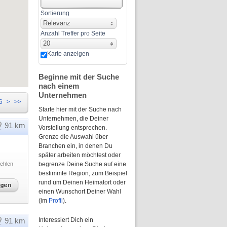
Sortierung
Relevanz
Anzahl Treffer pro Seite
20
Karte anzeigen
Beginne mit der Suche
nach einem
Unternehmen
6
>
>>
Starte hier mit der Suche nach
Unternehmen, die Deiner
91 km
Vorstellung entsprechen.
Grenze die Auswahl über
Branchen ein, in denen Du
später arbeiten möchtest oder
ehlen
begrenze Deine Suche auf eine
bestimmte Region, zum Beispiel
rund um Deinen Heimatort oder
einen Wunschort Deiner Wahl
(im
Profil
).
91 km
Interessiert Dich ein