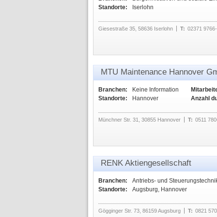
Standorte:
Iserlohn
Giesestraße 35, 58636 Iserlohn
T:
02371 9766
MTU Maintenance Hannover G
Branchen:
Keine Information
Mitarbeit
Standorte:
Hannover
Anzahl d
Münchner Str. 31, 30855 Hannover
T:
0511 780
RENK Aktiengesellschaft
Branchen:
Antriebs- und Steuerungstechni
Standorte:
Augsburg, Hannover
Gögginger Str. 73, 86159 Augsburg
T:
0821 570