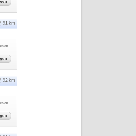
91 km
ehlen
92 km
ehlen