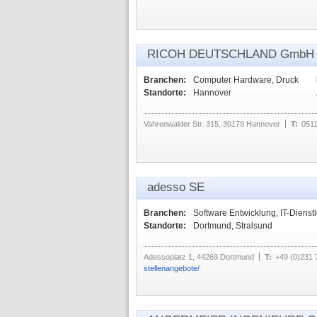
RICOH DEUTSCHLAND GmbH
Branchen:
Computer Hardware, Druck
Standorte:
Hannover
Vahrenwalder Str. 315, 30179 Hannover
T:
0511
adesso SE
Branchen:
Software Entwicklung, IT-Dienstl
Standorte:
Dortmund, Stralsund
Adessoplatz 1, 44269 Dortmund
T:
+49 (0)231
stellenangebote/