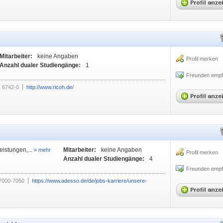
Mitarbeiter:
keine Angaben
Profil merken
Anzahl dualer Studiengänge:
1
Freunden empf
 6742-0
http://www.ricoh.de/
eistungen,...
Mitarbeiter:
keine Angaben
» mehr
Profil merken
Anzahl dualer Studiengänge:
4
Freunden empf
 7000-7050
https://www.adesso.de/de/jobs-karriere/unsere-