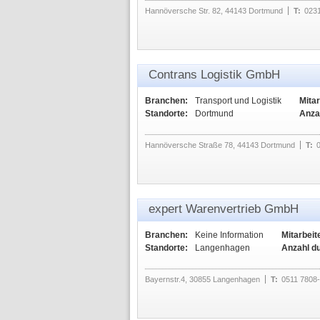
Hannöversche Str. 82, 44143 Dortmund
T:
023
Contrans Logistik GmbH
Branchen:
Transport und Logistik
Mitar
Standorte:
Dortmund
Anza
Hannöversche Straße 78, 44143 Dortmund
T:
expert Warenvertrieb GmbH
Branchen:
Keine Information
Mitarbeit
Standorte:
Langenhagen
Anzahl d
Bayernstr.4, 30855 Langenhagen
T:
0511 7808