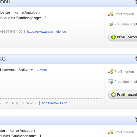
GmbH
beiter:
keine Angaben
Profil merken
hl dualer Studiengänge:
3
Freunden empf
0)9334 9434-00
https://www.angermeier.de
 KG
Hardware, Software...
» mehr
Profil merken
Freunden empf
n
T:
+49 (0)69 74329-0
https://www.f-i.de
ter:
keine Angaben
Profil merken
dualer Studiengänge:
1