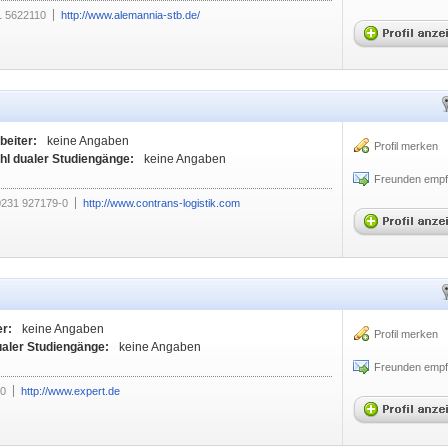
1 5622110
http://www.alemannia-stb.de/
beiter:
keine Angaben
Profil merken
hl dualer Studiengänge:
keine Angaben
Freunden empf
0231 927179-0
http://www.contrans-logistik.com
er:
keine Angaben
Profil merken
ualer Studiengänge:
keine Angaben
Freunden empf
-0
http://www.expert.de