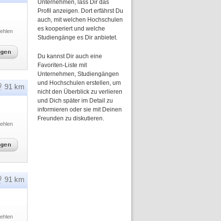
Unternehmen, lass Dir das
Profil anzeigen. Dort erfährst Du
auch, mit welchen Hochschulen
es kooperiert und welche
ehlen
Studiengänge es Dir anbietet.
Du kannst Dir auch eine
Favoriten-Liste mit
Unternehmen, Studiengängen
und Hochschulen erstellen, um
91 km
nicht den Überblick zu verlieren
und Dich später im Detail zu
informieren oder sie mit Deinen
Freunden zu diskutieren.
ehlen
91 km
ehlen