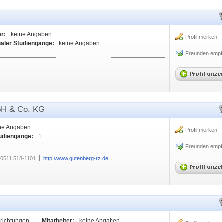
er:
keine Angaben
Profil merken
ualer Studiengänge:
keine Angaben
Freunden empf
bH & Co. KG
ne Angaben
Profil merken
tudiengänge:
1
Freunden empf
0511 518-1101
http://www.gutenberg-rz.de
nrichtungen
Mitarbeiter:
keine Angaben