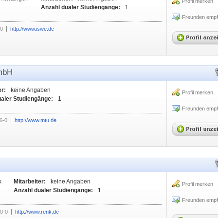
Profil merken
Anzahl dualer Studiengänge:
1
Freunden empf
-0
http://www.iswe.de
mbH
er:
keine Angaben
Profil merken
ualer Studiengänge:
1
Freunden empf
6-0
http://www.mtu.de
k
Mitarbeiter:
keine Angaben
Profil merken
Anzahl dualer Studiengänge:
1
Freunden empf
0-0
http://www.renk.de