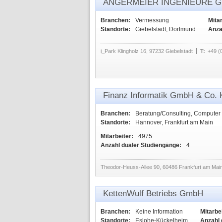
ANGERMEIER INGENIEURE 
Branchen:
Vermessung
Mitar
Standorte:
Giebelstadt, Dortmund
Anza
i_Park Klingholz 16, 97232 Giebelstadt
T:
+49 (
Finanz Informatik GmbH & Co.
Branchen:
Beratung/Consulting, Computer 
Standorte:
Hannover, Frankfurt am Main
Mitarbeiter:
4975
Anzahl dualer Studiengänge:
4
Theodor-Heuss-Allee 90, 60486 Frankfurt am Mai
KettenWulf Betriebs GmbH
Branchen:
Keine Information
Mitarbei
Standorte:
Eslohe-Kückelheim
Anzahl 