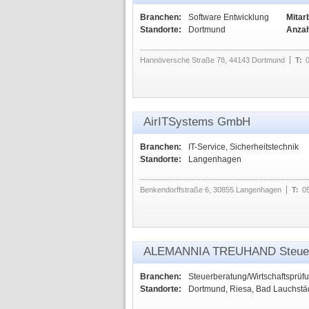
Branchen:
Software Entwicklung
Mitarb
Standorte:
Dortmund
Anzah
Hannöversche Straße 78, 44143 Dortmund
T:
AirITSystems GmbH
Branchen:
IT-Service, Sicherheitstechnik
Standorte:
Langenhagen
Benkendorffstraße 6, 30855 Langenhagen
T:
0
ALEMANNIA TREUHAND Steuerb
Branchen:
Steuerberatung/Wirtschaftsprüf
Standorte:
Dortmund, Riesa, Bad Lauchstä