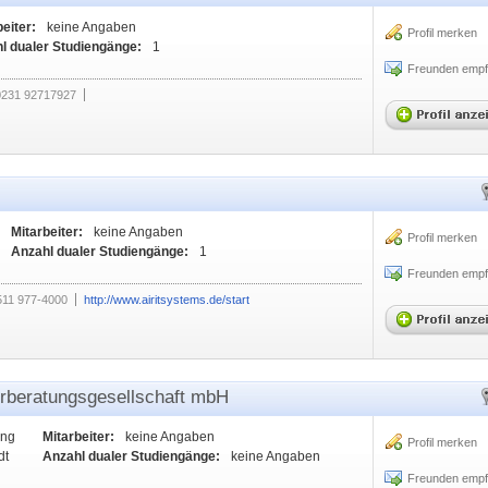
eiter:
keine Angaben
Profil merken
l dualer Studiengänge:
1
Freunden empf
0231 92717927
Mitarbeiter:
keine Angaben
Profil merken
Anzahl dualer Studiengänge:
1
Freunden empf
511 977-4000
http://www.airitsystems.de/start
eratungsgesellschaft mbH
ung
Mitarbeiter:
keine Angaben
Profil merken
dt
Anzahl dualer Studiengänge:
keine Angaben
Freunden empf