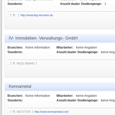
Standorte:
Anzahl dualer Studiengänge:
1
,
T:
http://www.ibg-dresden.de
IV- Immobilien- Verwaltungs- GmbH
Branchen:
Keine Information
Mitarbeiter:
keine Angaben
Standorte:
Anzahl dualer Studiengänge:
keine An
,
T:
06221 800443
Kennametal
Branchen:
Keine Information
Mitarbeiter:
keine Angaben
Standorte:
Anzahl dualer Studiengänge:
keine An
,
T:
061727370
http://www.kennametal.com