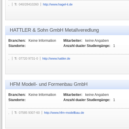
,
T:
040/28410260
http://www.hagel-it.de
HATTLER & Sohn GmbH Metallveredlung
Branchen:
Keine Information
Mitarbeiter:
keine Angaben
Standorte:
Anzahl dualer Studiengänge:
1
,
T:
07720 9731-0
http://www.hattler.de
HFM Modell- und Formenbau GmbH
Branchen:
Keine Information
Mitarbeiter:
keine Angaben
Standorte:
Anzahl dualer Studiengänge:
1
,
T:
07585 9307-60
http://www.hfm-modellbau.de