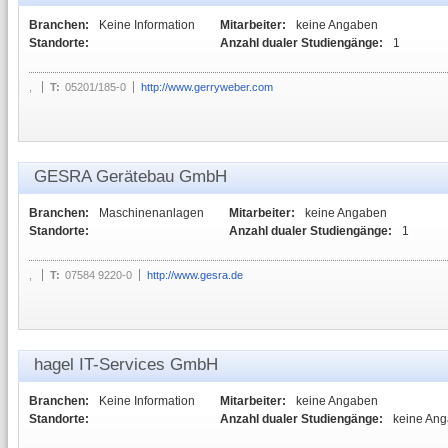
Branchen:
Keine Information
Mitarbeiter:
keine Angaben
Standorte:
Anzahl dualer Studiengänge:
1
,
T:
05201/185-0
http://www.gerryweber.com
GESRA Gerätebau GmbH
Branchen:
Maschinenanlagen
Mitarbeiter:
keine Angaben
Standorte:
Anzahl dualer Studiengänge:
1
,
T:
07584 9220-0
http://www.gesra.de
hagel IT-Services GmbH
Branchen:
Keine Information
Mitarbeiter:
keine Angaben
Standorte:
Anzahl dualer Studiengänge:
keine An