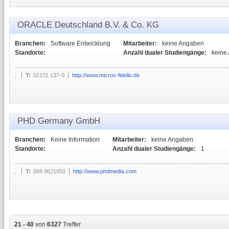
ORACLE Deutschland B.V. & Co. KG
Branchen:
Software Entwicklung
Mitarbeiter:
keine Angaben
Standorte:
Anzahl dualer Studiengänge:
keine
,
T:
02131 137-0
http://www.micros-fidelio.de
PHD Germany GmbH
Branchen:
Keine Information
Mitarbeiter:
keine Angaben
Standorte:
Anzahl dualer Studiengänge:
1
,
T:
069 9621950
http://www.phdmedia.com
21 - 40
von
6327
Treffer