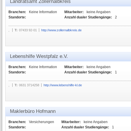
Landratsamt Zollernalbkreis
Branchen:
Keine Information
Mitarbeiter:
keine Angaben
Standorte:
Anzahl dualer Studiengänge:
2
,
T:
07433 92-01
http://www.zollernalbkreis.de
Lebenshilfe Westpfalz e.V.
Branchen:
Keine Information
Mitarbeiter:
keine Angaben
Standorte:
Anzahl dualer Studiengänge:
1
,
T:
0631 3714258
http://www.lebenshilfe-kl.de
Maklerbüro Hofmann
Branchen:
Versicherungen
Mitarbeiter:
keine Angaben
Standorte:
Anzahl dualer Studiengänge:
1