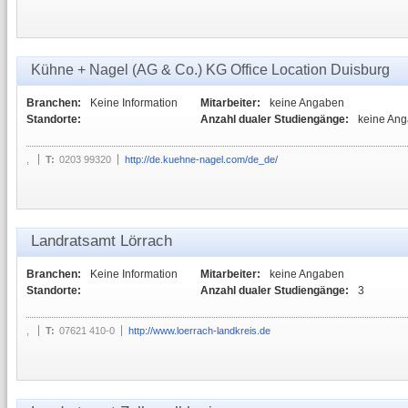
Kühne + Nagel (AG & Co.) KG Office Location Duisburg
Branchen:
Keine Information
Mitarbeiter:
keine Angaben
Standorte:
Anzahl dualer Studiengänge:
keine An
,
T:
0203 99320
http://de.kuehne-nagel.com/de_de/
Landratsamt Lörrach
Branchen:
Keine Information
Mitarbeiter:
keine Angaben
Standorte:
Anzahl dualer Studiengänge:
3
,
T:
07621 410-0
http://www.loerrach-landkreis.de