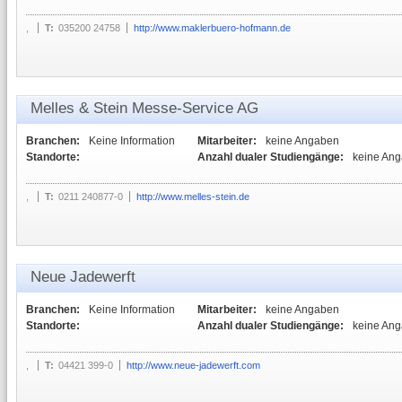
,
T:
035200 24758
http://www.maklerbuero-hofmann.de
Melles & Stein Messe-Service AG
Branchen:
Keine Information
Mitarbeiter:
keine Angaben
Standorte:
Anzahl dualer Studiengänge:
keine An
,
T:
0211 240877-0
http://www.melles-stein.de
Neue Jadewerft
Branchen:
Keine Information
Mitarbeiter:
keine Angaben
Standorte:
Anzahl dualer Studiengänge:
keine An
,
T:
04421 399-0
http://www.neue-jadewerft.com