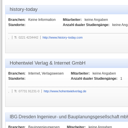
history-today
Branchen:
Keine Information
Mitarbeiter:
keine Angaben
Standorte:
Anzahl dualer Studiengänge:
keine An
,
T:
0221 4234442
http://www.history-today.com
Hohentwiel Verlag & Internet GmbH
Branchen:
Internet, Verlagswesen
Mitarbeiter:
keine Angaben
Standorte:
Anzahl dualer Studiengänge:
1
,
T:
07731 91231-0
http://www.hohentwielverlag.de
IBG Dresden Ingenieur- und Bauplanungsgesellschaft mb
Branchen:
Bauingenieurwesen
Mitarbeiter:
keine Angaben