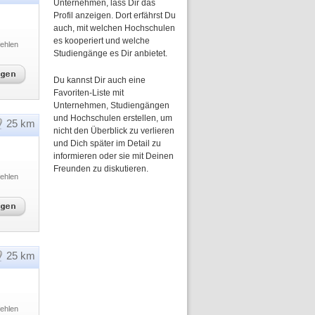
Unternehmen, lass Dir das
Profil anzeigen. Dort erfährst Du
auch, mit welchen Hochschulen
es kooperiert und welche
ehlen
Studiengänge es Dir anbietet.
Du kannst Dir auch eine
Favoriten-Liste mit
Unternehmen, Studiengängen
und Hochschulen erstellen, um
25 km
nicht den Überblick zu verlieren
und Dich später im Detail zu
informieren oder sie mit Deinen
Freunden zu diskutieren.
ehlen
25 km
ehlen