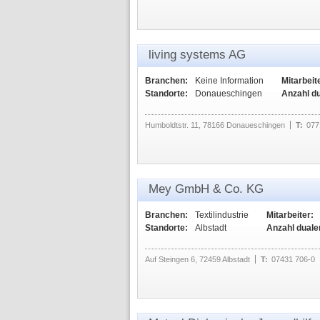
living systems AG
Branchen:
Keine Information
Mitarbeit
Standorte:
Donaueschingen
Anzahl d
Humboldtstr. 11, 78166 Donaueschingen
T:
077
Mey GmbH & Co. KG
Branchen:
Textilindustrie
Mitarbeiter:
Standorte:
Albstadt
Anzahl duale
Auf Steingen 6, 72459 Albstadt
T:
07431 706-0