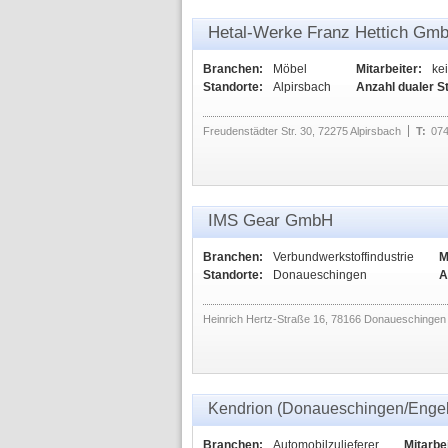
Hetal-Werke Franz Hettich Gm
Branchen:
Möbel
Mitarbeiter:
ke
Standorte:
Alpirsbach
Anzahl dualer S
Freudenstädter Str. 30, 72275 Alpirsbach
T:
074
IMS Gear GmbH
Branchen:
Verbundwerkstoffindustrie
M
Standorte:
Donaueschingen
A
Heinrich Hertz-Straße 16, 78166 Donaueschingen
Kendrion (Donaueschingen/Engel
Branchen:
Automobilzulieferer
Mitarbei