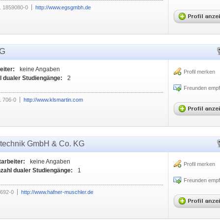
1 1859080-0
http://www.egsgmbh.de
KG
eiter:
keine Angaben
Profil merken
l dualer Studiengänge:
2
Freunden empf
 706-0
http://www.klsmartin.com
matechnik GmbH & Co. KG
tarbeiter:
keine Angaben
Profil merken
zahl dualer Studiengänge:
1
Freunden empf
9692-0
http://www.hafner-muschler.de