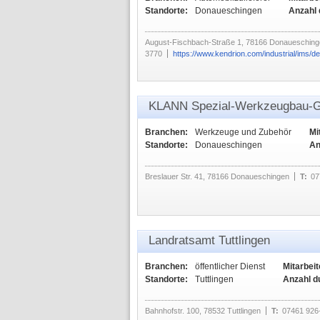
Standorte:
Donaueschingen
Anzahl 
August-Fischbach-Straße 1, 78166 Donaueschin
3770
https://www.kendrion.com/industrial/ims/de
KLANN Spezial-Werkzeugbau
Branchen:
Werkzeuge und Zubehör
Mi
Standorte:
Donaueschingen
An
Breslauer Str. 41, 78166 Donaueschingen
T:
07
Landratsamt Tuttlingen
Branchen:
öffentlicher Dienst
Mitarbeit
Standorte:
Tuttlingen
Anzahl d
Bahnhofstr. 100, 78532 Tuttlingen
T:
07461 926