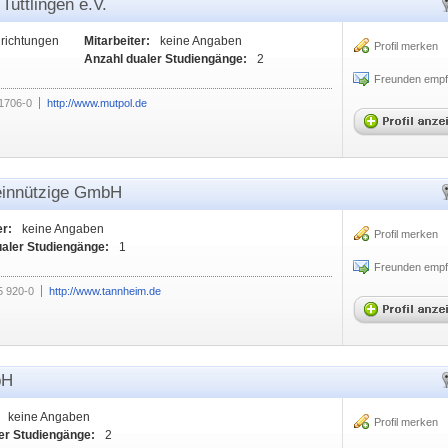
Tuttlingen e.V.
nrichtungen
Mitarbeiter:
keine Angaben
Profil merken
Anzahl dualer Studiengänge:
2
Freunden empf
1706-0
http://www.mutpol.de
einnützige GmbH
er:
keine Angaben
Profil merken
ualer Studiengänge:
1
Freunden empf
5 920-0
http://www.tannheim.de
bH
keine Angaben
Profil merken
er Studiengänge:
2