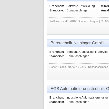
Branchen:
Software Entwicklung
Mitarb
Standorte:
Donaueschingen
Anzah
Raiffeisenstr. 40, 78166 Donaueschingen
T:
07
Bürotechnik Neininger GmbH
Branchen:
Beratung/Consulting, IT-Service
Standorte:
Donaueschingen
Robert-Bosch Straße 2B, 78166 Donaueschingen
EGS Automatisierungstechnik
Branchen:
Industrielle Automatisierungstec
Standorte:
Donaueschingen