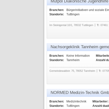
Mutpol Diakonische Jugendhilfe 
Branchen:
Bürgerinitiativen und soziale Ei
Standorte:
Tuttlingen
Im Steinigental 10/1, 78532 Tuttlingen
T:
07461 
Nachsorgeklinik Tannheim gem
Branchen:
Keine Information
Mitarbeit
Standorte:
Tannheim
Anzahl d
Gemeindewaldstr. 75, 78052 Tannheim
T:
0770
NORMED Medizin-Technik Gm
Branchen:
Medizintechnik
Mitarbeiter:
Standorte:
Tuttlingen
Anzahl dual