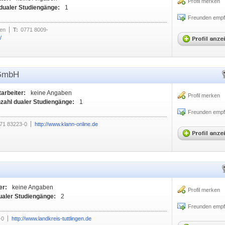
Profil merken
dualer Studiengänge:
1
Freunden empf
gen
T:
0771 8009-
/
-GmbH
tarbeiter:
keine Angaben
Profil merken
zahl dualer Studiengänge:
1
Freunden empf
71 83223-0
http://www.klann-online.de
er:
keine Angaben
Profil merken
ualer Studiengänge:
2
Freunden empf
-0
http://www.landkreis-tuttlingen.de