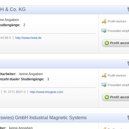
bH & Co. KG
ine Angaben
Profil merken
tudiengänge:
2
Freunden empf
44 68-0
http://www.hetal.de
itarbeiter:
keine Angaben
Profil merken
nzahl dualer Studiengänge:
3
Freunden empf
T:
0771 8507-0
http://www.imsgear.com
swies) GmbH Industrial Magnetic Systems
ter:
keine Angaben