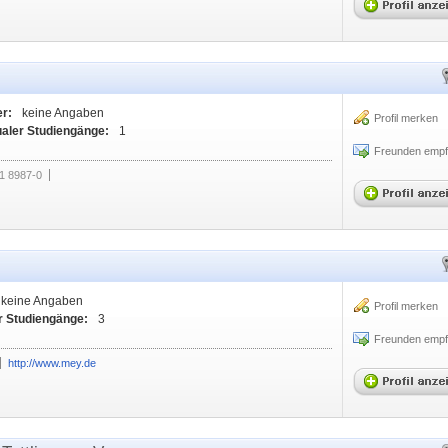
er:
keine Angaben
Profil merken
ualer Studiengänge:
1
Freunden empf
1 8987-0
keine Angaben
Profil merken
r Studiengänge:
3
Freunden empf
http://www.mey.de