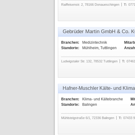
Raiffeisenstr. 2, 78166 Donaueschingen
T:
077
Gebrüder Martin GmbH & Co. 
Branchen:
Medizintechnik
Mitarb
Standorte:
Mühlheim, Tuttlingen
Anzah
Ludwigstaler Str. 132, 78532 Tuttlingen
T:
07461
Hafner-Muschler Kälte- und Kli
Branchen:
Klima- und Kältebranche
Mi
Standorte:
Balingen
An
Mühlsteigstraße 6/1, 72336 Balingen
T:
07433 