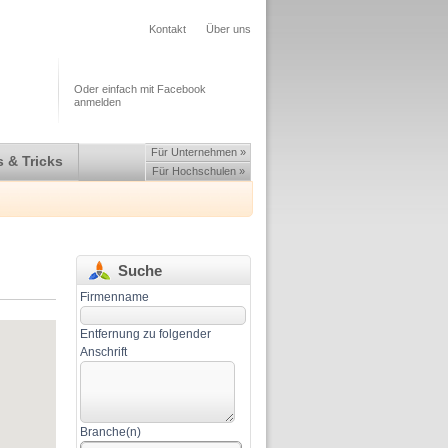
Kontakt
Über uns
Oder einfach mit Facebook
anmelden
Für Unternehmen »
 & Tricks
Für Hochschulen »
Suche
Firmenname
Entfernung zu folgender
Anschrift
Branche(n)