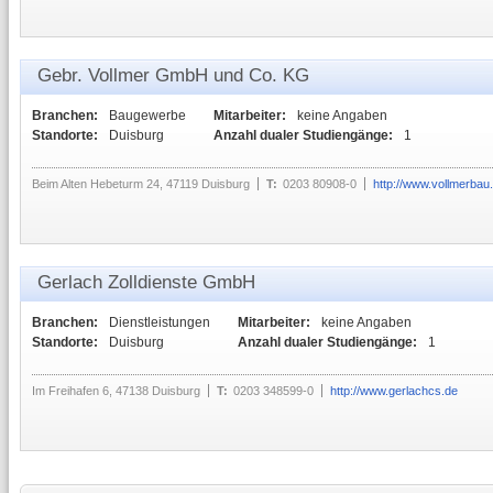
Gebr. Vollmer GmbH und Co. KG
Branchen:
Baugewerbe
Mitarbeiter:
keine Angaben
Standorte:
Duisburg
Anzahl dualer Studiengänge:
1
Beim Alten Hebeturm 24, 47119 Duisburg
T:
0203 80908-0
http://www.vollmerbau
Gerlach Zolldienste GmbH
Branchen:
Dienstleistungen
Mitarbeiter:
keine Angaben
Standorte:
Duisburg
Anzahl dualer Studiengänge:
1
Im Freihafen 6, 47138 Duisburg
T:
0203 348599-0
http://www.gerlachcs.de