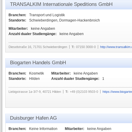
TRANSALKIM Internationale Speditions GmbH
Branchen:
Transport und Logistik
Standorte:
Schwieberdingen, Dormagen-Hackenbroich
Mitarbeiter:
keine Angaben
Anzahl dualer Studiengänge:
keine Angaben
Dieselstraße 16, 71701 Schwieberdingen
T:
07150 3000-0
http://www.transalkim
Biogarten Handels GmbH
Branchen:
Kosmetik
Mitarbeiter:
keine Angaben
Standorte:
Hilden
Anzahl dualer Studiengänge:
1
Liebigstrasse 1a-3/7-9, 40721 Hilden
T:
+49 (0)2103 9503-0
https://www.biogart
Duisburger Hafen AG
Branchen:
Keine Information
Mitarbeiter:
keine Angaben