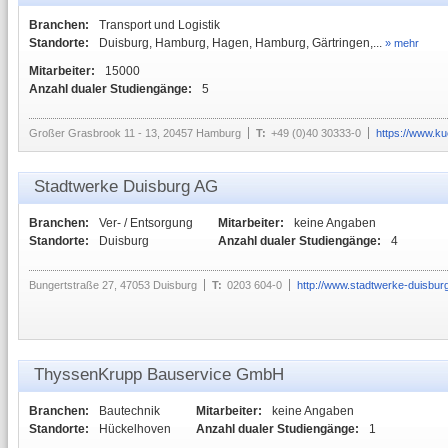
Branchen:
Transport und Logistik
Standorte:
Duisburg, Hamburg, Hagen, Hamburg, Gärtringen,...
» mehr
Mitarbeiter:
15000
Anzahl dualer Studiengänge:
5
Großer Grasbrook 11 - 13, 20457 Hamburg
T:
+49 (0)40 30333-0
https://www.k
Stadtwerke Duisburg AG
Branchen:
Ver- / Entsorgung
Mitarbeiter:
keine Angaben
Standorte:
Duisburg
Anzahl dualer Studiengänge:
4
Bungertstraße 27, 47053 Duisburg
T:
0203 604-0
http://www.stadtwerke-duisbur
ThyssenKrupp Bauservice GmbH
Branchen:
Bautechnik
Mitarbeiter:
keine Angaben
Standorte:
Hückelhoven
Anzahl dualer Studiengänge:
1