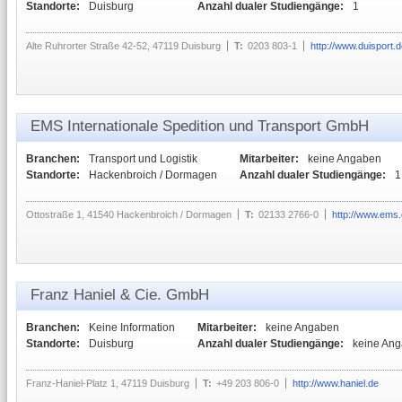
Standorte:
Duisburg
Anzahl dualer Studiengänge:
1
Alte Ruhrorter Straße 42-52, 47119 Duisburg
T:
0203 803-1
http://www.duisport.
EMS Internationale Spedition und Transport GmbH
Branchen:
Transport und Logistik
Mitarbeiter:
keine Angaben
Standorte:
Hackenbroich / Dormagen
Anzahl dualer Studiengänge:
1
Ottostraße 1, 41540 Hackenbroich / Dormagen
T:
02133 2766-0
http://www.ems.
Franz Haniel & Cie. GmbH
Branchen:
Keine Information
Mitarbeiter:
keine Angaben
Standorte:
Duisburg
Anzahl dualer Studiengänge:
keine An
Franz-Haniel-Platz 1, 47119 Duisburg
T:
+49 203 806-0
http://www.haniel.de