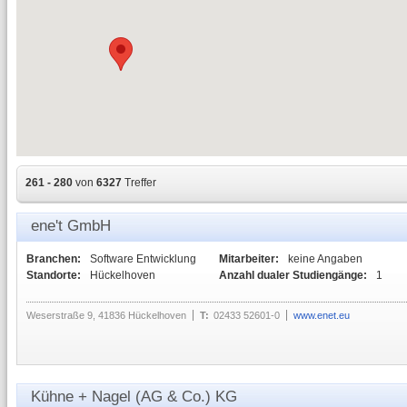
261 - 280
von
6327
Treffer
ene't GmbH
Branchen:
Software Entwicklung
Mitarbeiter:
keine Angaben
Standorte:
Hückelhoven
Anzahl dualer Studiengänge:
1
Weserstraße 9, 41836 Hückelhoven
T:
02433 52601-0
www.enet.eu
Kühne + Nagel (AG & Co.) KG