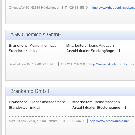
Ottostraße 30, 41836 Hückelhoven
T:
02433 453-0
http://www.thyssenkruppbau
ASK Chemicals GmbH
Branchen:
Keine Information
Mitarbeiter:
keine Angaben
Standorte:
Hilden
Anzahl dualer Studiengänge:
1
Reisholzstraße 16, 40721 Hilden
T:
0211 71103-0
http://www.ask-chemicals.com
Brankamp GmbH
Branchen:
Prozessmanagement
Mitarbeiter:
keine Angaben
Standorte:
Erkrath
Anzahl dualer Studiengänge:
1
Max-Planck-Str. 9, 40699 Erkrath
T:
0211 250760
http://www.brankamp.com/