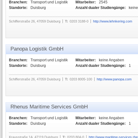
Branchen:
Transport und Logistik
Mitarbeiter:
2545
Standorte:
Duisburg
Anzahl dualer Studiengänge:
kein
Schifferstraße 26, 47059 Duisburg
T:
0203 3188-0
http://www.lehnkering.com
Panopa Logistik GmbH
Branchen:
Transport und Logistik
Mitarbeiter:
keine Angaben
Standorte:
Duisburg
Anzahl dualer Studiengänge:
1
Schifferstraße 26, 47059 Duisburg
T:
0203 8005-100
http://www.panopa.com
Rhenus Maritime Services GmbH
Branchen:
Transport und Logistik
Mitarbeiter:
keine Angaben
Standorte:
Duisburg
Anzahl dualer Studiengänge:
1
Krausstraße 1A, 47119 Duisburg
T:
0203 804-0
http://www.maritime-services.r