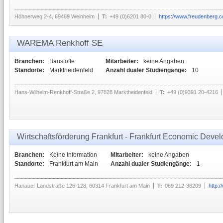
Höhnerweg 2-4, 69469 Weinheim
T:
+49 (0)6201 80-0
https://www.freudenberg.
WAREMA Renkhoff SE
Branchen:
Baustoffe
Mitarbeiter:
keine Angaben
Standorte:
Marktheidenfeld
Anzahl dualer Studiengänge:
10
Hans-Wilhelm-Renkhoff-Straße 2, 97828 Marktheidenfeld
T:
+49 (0)9391 20-4216
Wirtschaftsförderung Frankfurt - Frankfurt Economic Dev
Branchen:
Keine Information
Mitarbeiter:
keine Angaben
Standorte:
Frankfurt am Main
Anzahl dualer Studiengänge:
1
Hanauer Landstraße 126-128, 60314 Frankfurt am Main
T:
069 212-36209
http:/