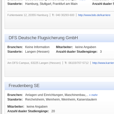
Standorte:
Hamburg, Stuttgart, Frankfurt am Main
Anzahl dualer 
Fuhlentwiete 12, 20355 Hamburg
T:
040 30293-600
http://www.bdo.de/karriere
DFS Deutsche Flugsicherung GmbH
Branchen:
Keine Information
Mitarbeiter:
keine Angaben
Standorte:
Langen (Hessen)
Anzahl dualer Studiengänge:
3
Am DFS-Campus, 63225 Langen (Hessen)
T:
06103/707-5712
http://www.karrie
Freudenberg SE
Branchen:
Anlagen und Einrichtungen, Maschinenbau,...
» mehr
Standorte:
Reichelsheim, Weinheim, Weinheim, Kaiserslautern
Mitarbeiter:
keine Angaben
Anzahl dualer Studiengänge:
20