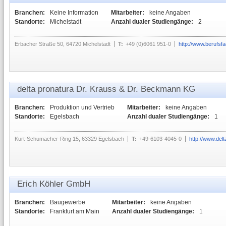
Branchen:
Keine Information
Mitarbeiter:
keine Angaben
Standorte:
Michelstadt
Anzahl dualer Studiengänge:
2
Erbacher Straße 50, 64720 Michelstadt
T:
+49 (0)6061 951-0
http://www.berufsf
delta pronatura Dr. Krauss & Dr. Beckmann KG
Branchen:
Produktion und Vertrieb
Mitarbeiter:
keine Angaben
Standorte:
Egelsbach
Anzahl dualer Studiengänge:
1
Kurt-Schumacher-Ring 15, 63329 Egelsbach
T:
+49-6103-4045-0
http://www.del
Erich Köhler GmbH
Branchen:
Baugewerbe
Mitarbeiter:
keine Angaben
Standorte:
Frankfurt am Main
Anzahl dualer Studiengänge:
1