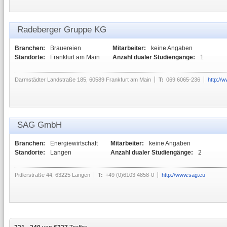
Radeberger Gruppe KG
Branchen:
Brauereien
Mitarbeiter:
keine Angaben
Standorte:
Frankfurt am Main
Anzahl dualer Studiengänge:
1
Darmstädter Landstraße 185, 60589 Frankfurt am Main
T:
069 6065-236
http://
SAG GmbH
Branchen:
Energiewirtschaft
Mitarbeiter:
keine Angaben
Standorte:
Langen
Anzahl dualer Studiengänge:
2
Pittlerstraße 44, 63225 Langen
T:
+49 (0)6103 4858-0
http://www.sag.eu