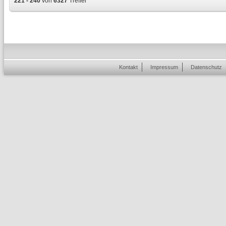
221 - 240
von
6327
Treffer
Kontakt
Impressum
Datenschutz