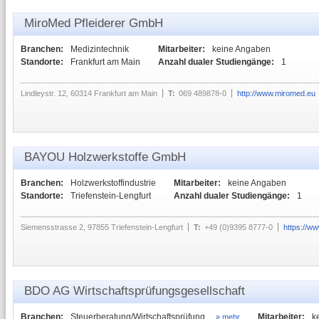
MiroMed Pfleiderer GmbH
Branchen:
Medizintechnik
Mitarbeiter:
keine Angaben
Standorte:
Frankfurt am Main
Anzahl dualer Studiengänge:
1
Lindleystr. 12, 60314 Frankfurt am Main
T:
069 489878-0
http://www.miromed.eu
BAYOU Holzwerkstoffe GmbH
Branchen:
Holzwerkstoffindustrie
Mitarbeiter:
keine Angaben
Standorte:
Triefenstein-Lengfurt
Anzahl dualer Studiengänge:
1
Siemensstrasse 2, 97855 Triefenstein-Lengfurt
T:
+49 (0)9395 8777-0
https://w
BDO AG Wirtschaftsprüfungsgesellschaft
Branchen:
Steuerberatung/Wirtschaftsprüfung,...
Mitarbeiter:
k
» mehr