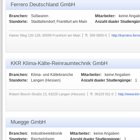
Ferrero Deutschland GmbH
Branchen:
Süßwaren
Mitarbeiter:
keine Anga
Standorte:
Stadtallendorf, Frankfurt am Main
Anzahl dualer Studiengä
Hainer Weg 120-128, 60599 Frankfurt am Main
T:
069 6805-0
http://karriere.ferr
KKR Klima-Kälte-Reinraumtechnik GmbH
Branchen:
Klima- und Kältebranche
Mitarbeiter:
keine Angaben
Standorte:
Langen (Hessen)
Anzahl dualer Studiengänge:
1
Robert-Bosch-Straße 13, 63225 Langen (Hessen)
T:
06103 911-0
http://www.kk
Muegge GmbH
Branchen:
Industrieelektronik
Mitarbeiter:
keine Angaben
Standorte:
Reichelsheim
Anzahl dualer Studiengänge:
1