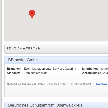
221 - 240
von
6327
Treffer
BB onsite GmbH
Branchen:
Event-Management / -Service / Catering
Mitarbeiter:
kein
Standorte:
Frankfurt am Main
Anzahl dualer Stu
Hanauer Landstraße 136, 60314 Frankfurt am Main
T:
069 40586296
http://www.
Berufliches Schulzentrum Odenwaldkreis