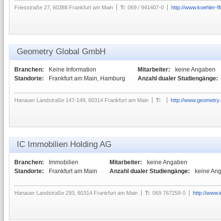
Friesstraße 27, 60388 Frankfurt am Main
T:
069 / 941407-0
http://www.koehler-f
Geometry Global GmbH
Branchen:
Keine Information
Mitarbeiter:
keine Angaben
Standorte:
Frankfurt am Main, Hamburg
Anzahl dualer Studiengänge:
Hanauer Landstraße 147-149, 60314 Frankfurt am Main
T:
http://www.geometry
IC Immobilien Holding AG
Branchen:
Immobilien
Mitarbeiter:
keine Angaben
Standorte:
Frankfurt am Main
Anzahl dualer Studiengänge:
keine An
Hanauer Landstraße 293, 60314 Frankfurt am Main
T:
069 767258-0
http://www.