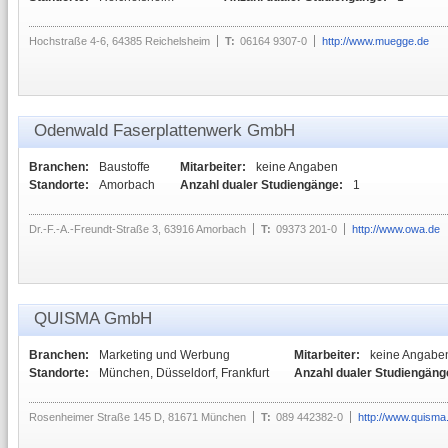
Hochstraße 4-6, 64385 Reichelsheim
T:
06164 9307-0
http://www.muegge.de
Odenwald Faserplattenwerk GmbH
Branchen:
Baustoffe
Mitarbeiter:
keine Angaben
Standorte:
Amorbach
Anzahl dualer Studiengänge:
1
Dr.-F.-A.-Freundt-Straße 3, 63916 Amorbach
T:
09373 201-0
http://www.owa.de
QUISMA GmbH
Branchen:
Marketing und Werbung
Mitarbeiter:
keine Angabe
Standorte:
München, Düsseldorf, Frankfurt
Anzahl dualer Studiengäng
Rosenheimer Straße 145 D, 81671 München
T:
089 442382-0
http://www.quism