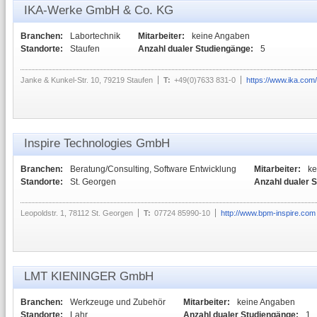
IKA-Werke GmbH & Co. KG
Branchen:
Labortechnik
Mitarbeiter:
keine Angaben
Standorte:
Staufen
Anzahl dualer Studiengänge:
5
Janke & Kunkel-Str. 10, 79219 Staufen
T:
+49(0)7633 831-0
https://www.ika.com/
Inspire Technologies GmbH
Branchen:
Beratung/Consulting, Software Entwicklung
Mitarbeiter:
ke
Standorte:
St. Georgen
Anzahl dualer 
Leopoldstr. 1, 78112 St. Georgen
T:
07724 85990-10
http://www.bpm-inspire.com
LMT KIENINGER GmbH
Branchen:
Werkzeuge und Zubehör
Mitarbeiter:
keine Angaben
Standorte:
Lahr
Anzahl dualer Studiengänge:
1