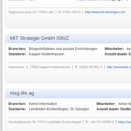
Vogesenstrasse 23, 77933 Lahr
T:
07821 943-0
http://www.lmt-kieninger.com
MIT Strategie GmbH ISKIZ
Branchen:
Bürgerinitiativen und soziale Einrichtungen
Mitarbeiter:
ke
Standorte:
Kappel-Grafenhausen
Anzahl dualer 
Industriestr. 4, 77966 Kappel-Grafenhausen
T:
07822 867981-3
http://www.iskiz.
msg life ag
Branchen:
Keine Information
Mitarbeiter:
keine 
Standorte:
Leinfelden-Echterdingen, St. Georgen
Anzahl dualer Studi
Humboldtstraße 35, 70771 Leinfelden-Echterdingen
T:
+49 711 94958-0
https://