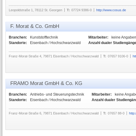
Leopoldstraße 1, 78112 St. Georgen
T:
07724 9386-0
http://www.cosus.de
F. Morat & Co. GmbH
Branchen:
Kunststofftechnik
Mitarbeiter:
keine Angabe
Standorte:
Eisenbach / Hochschwarzwald
Anzahl dualer Studiengänge
Franz-Morat-Straße 4, 79871 Eisenbach / Hochschwarzwald
T:
07657 9106-0
ht
FRAMO Morat GmbH & Co. KG
Branchen:
Antriebs- und Steuerungstechnik
Mitarbeiter:
keine Angab
Standorte:
Eisenbach / Hochschwarzwald
Anzahl dualer Studiengän
Franz-Morat-Straße 6, 79871 Eisenbach / Hochschwarzwald
T:
07657 88-0
http