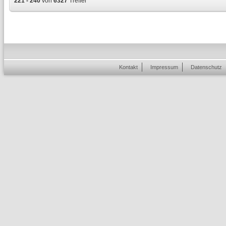
221 - 240
von
6327
Treffer
Kontakt
Impressum
Datenschutz