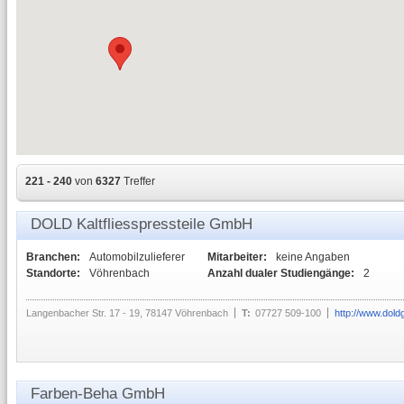
221 - 240
von
6327
Treffer
DOLD Kaltfliesspressteile GmbH
Branchen:
Automobilzulieferer
Mitarbeiter:
keine Angaben
Standorte:
Vöhrenbach
Anzahl dualer Studiengänge:
2
Langenbacher Str. 17 - 19, 78147 Vöhrenbach
T:
07727 509-100
http://www.dol
Farben-Beha GmbH