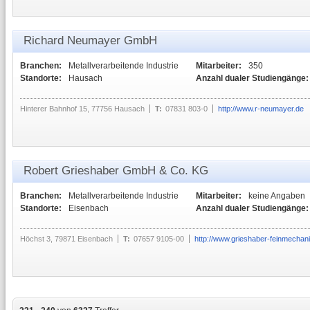
Richard Neumayer GmbH
Branchen:
Metallverarbeitende Industrie
Mitarbeiter:
350
Standorte:
Hausach
Anzahl dualer Studiengänge:
Hinterer Bahnhof 15, 77756 Hausach
T:
07831 803-0
http://www.r-neumayer.de
Robert Grieshaber GmbH & Co. KG
Branchen:
Metallverarbeitende Industrie
Mitarbeiter:
keine Angaben
Standorte:
Eisenbach
Anzahl dualer Studiengänge:
Höchst 3, 79871 Eisenbach
T:
07657 9105-00
http://www.grieshaber-feinmechan