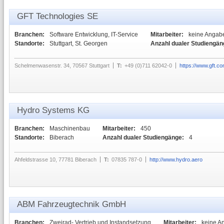
GFT Technologies SE
Branchen:
Software Entwicklung, IT-Service
Mitarbeiter:
keine Angab
Standorte:
Stuttgart, St. Georgen
Anzahl dualer Studiengän
Schelmenwasenstr. 34, 70567 Stuttgart
T:
+49 (0)711 62042-0
https://www.gft.c
Hydro Systems KG
Branchen:
Maschinenbau
Mitarbeiter:
450
Standorte:
Biberach
Anzahl dualer Studiengänge:
4
Ahfeldstrasse 10, 77781 Biberach
T:
07835 787-0
http://www.hydro.aero
ABM Fahrzeugtechnik GmbH
Branchen:
Zweirad- Vertrieb und Instandsetzung
Mitarbeiter:
keine A