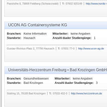
Passhöhe 6, 79868 Feldberg (Schwarzwald)
T:
07602 920149
http://www.nordic
UCON AG Containersysteme KG
Branchen:
Keine Information
Mitarbeiter:
keine Angaben
Standorte:
Hausach
Anzahl dualer Studiengänge:
1
Gustav-Rivinius-Platz 2, 77756 Hausach
T:
07831 77-0
http://www.ucon-ag.de
Universitäts-Herzzentrum Freiburg • Bad Krozingen GmbH
Branchen:
Gesundheitswesen
Mitarbeiter:
keine Angaben
Standorte:
Bad Krozingen
Anzahl dualer Studiengänge:
3
Südring 15, 79189 Bad Krozingen
T:
07633 402-0
http://www.herzzentrum.de