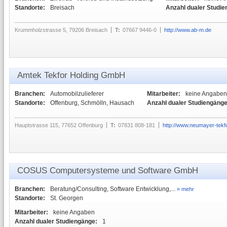
Standorte:
Breisach
Anzahl dualer Studie
Krummholzstrasse 5, 79206 Breisach
T:
07667 9446-0
http://www.ab-m.de
Amtek Tekfor Holding GmbH
Branchen:
Automobilzulieferer
Mitarbeiter:
keine Angaben
Standorte:
Offenburg, Schmölln, Hausach
Anzahl dualer Studiengänge
Hauptstrasse 115, 77652 Offenburg
T:
07831 808-181
http://www.neumayer-tekf
COSUS Computersysteme und Software GmbH
Branchen:
Beratung/Consulting, Software Entwicklung,...
» mehr
Standorte:
St. Georgen
Mitarbeiter:
keine Angaben
Anzahl dualer Studiengänge:
1