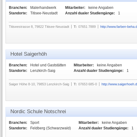
Branchen:
Malerhandwerk
Mitarbeiter:
keine Angaben
Standorte:
Titisee-Neustadt
Anzahl dualer Studiengänge:
1
Titiseestrasse 8, 79822 Titisee-Neustadt
T:
07651 7889
http://www.farben-beha.
Hotel Saigerhöh
Branchen:
Hotel und Gaststätten
Mitarbeiter:
keine Angaben
Standorte:
Lenzkirch-Saig
Anzahl dualer Studiengänge:
1
Saiger Höhe 8-10, 79853 Lenzkirch-Saig
T:
07653 685-0
http://www.saigerhoeh.
Nordic Schule Notschrei
Branchen:
Sport
Mitarbeiter:
keine Angaben
Standorte:
Feldberg (Schwarzwald)
Anzahl dualer Studiengänge:
1