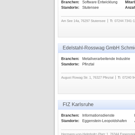
Branchen:
Software Entwicklung
Mitarb
Standorte:
Stutensee
Anzah
Am See 14a, 76297 Stutensee
T:
07244 7341-1
Edelstahl-Rosswag GmbH Schmie
Branchen:
Metallverarbeitende Industrie
Standorte:
Pfinztal
August Rowag Str. 1, 76327 Pfinztal
T:
07240 9
FIZ Karlsruhe
Branchen:
Informationsdienste
Standorte:
Eggenstein-Leopoldshafen
Hermann-von-Helmholtz-Platz 1, 76344 Eggenstei