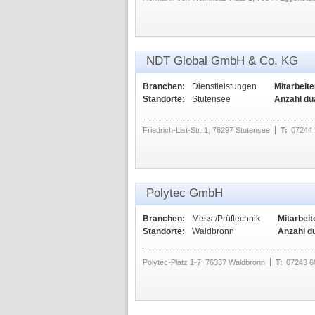
NDT Global GmbH & Co. KG
Branchen:
Dienstleistungen
Mitarbeite
Standorte:
Stutensee
Anzahl du
Friedrich-List-Str. 1, 76297 Stutensee
T:
07244 
Polytec GmbH
Branchen:
Mess-/Prüftechnik
Mitarbeit
Standorte:
Waldbronn
Anzahl d
Polytec-Platz 1-7, 76337 Waldbronn
T:
07243 6