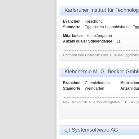
Karlsruher Institut für Technolog
Branchen:
Forschung
Standorte:
Eggenstein-Leopoldshafen, Eg
Mitarbeiter:
keine Angaben
Anzahl dualer Studiengänge:
11
Hermann-von-Helmholtz-Platz 1, 76344 Eggenstei
Klebchemie M. G. Becker Gmb
Branchen:
Chemieindustrie
Mitarbeite
Standorte:
Weingarten
Anzahl du
Max-Becker-Str. 4, 76356 Weingarten
T:
+49 (0
cjt Systemsoftware AG