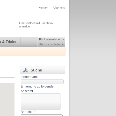
Kontakt
Über uns
Oder einfach mit Facebook
anmelden
Für Unternehmen »
 & Tricks
Für Hochschulen »
Suche
Firmenname
Entfernung zu folgender
Anschrift
Branche(n)