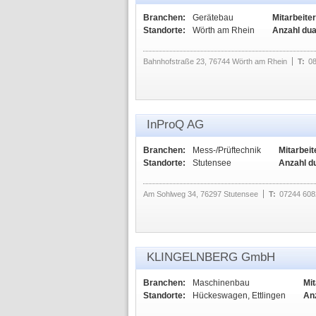
Branchen:
Gerätebau
Mitarbeiter
Standorte:
Wörth am Rhein
Anzahl dua
Bahnhofstraße 23, 76744 Wörth am Rhein
T:
0
InProQ AG
Branchen:
Mess-/Prüftechnik
Mitarbeit
Standorte:
Stutensee
Anzahl d
Am Sohlweg 34, 76297 Stutensee
T:
07244 608
KLINGELNBERG GmbH
Branchen:
Maschinenbau
Mit
Standorte:
Hückeswagen, Ettlingen
An