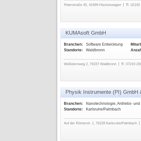
Peterstraße 45, 42499 Hückeswagen
T:
02192 
KUMAsoft GmbH
Branchen:
Software Entwicklung
Mitarb
Standorte:
Waldbronn
Anzah
Weißdornweg 2, 76337 Waldbronn
T:
07243 20
Physik Instrumente (PI) GmbH
Branchen:
Nanotechnologie, Antriebs- und
Standorte:
Karlsruhe/Palmbach
Auf der Römerstr. 1, 76228 Karlsruhe/Palmbach