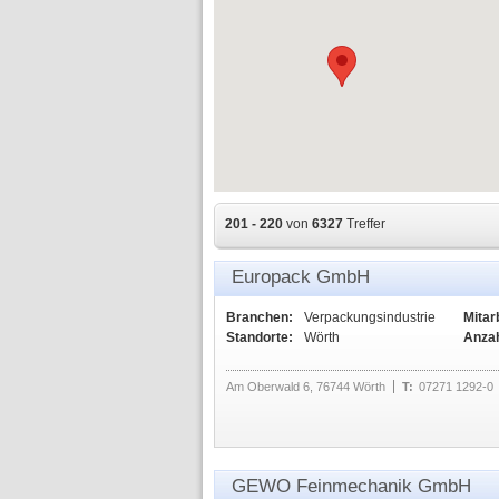
201 - 220
von
6327
Treffer
Europack GmbH
Branchen:
Verpackungsindustrie
Mitar
Standorte:
Wörth
Anzah
Am Oberwald 6, 76744 Wörth
T:
07271 1292-0
GEWO Feinmechanik GmbH