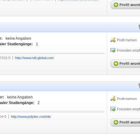
r:
keine Angaben
Profil merken
aler Studiengänge:
1
Freunden empf
7415-0
http://www.ndt-global.com
er:
keine Angaben
Profil merken
ualer Studiengänge:
2
Freunden empf
04-0
http://www.polytec.com/de