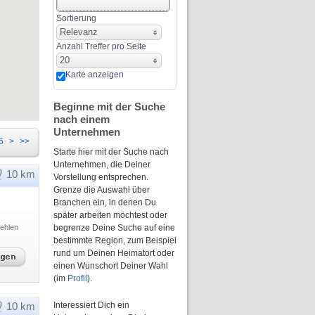
Sortierung
Relevanz
Anzahl Treffer pro Seite
20
Karte anzeigen
Beginne mit der Suche
nach einem
Unternehmen
5
>
>>
Starte hier mit der Suche nach
Unternehmen, die Deiner
10 km
Vorstellung entsprechen.
Grenze die Auswahl über
Branchen ein, in denen Du
später arbeiten möchtest oder
ehlen
begrenze Deine Suche auf eine
bestimmte Region, zum Beispiel
rund um Deinen Heimatort oder
einen Wunschort Deiner Wahl
(im
Profil
).
10 km
Interessiert Dich ein