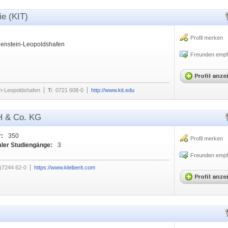
ie (KIT)
Profil merken
genstein-Leopoldshafen
Freunden empf
n-Leopoldshafen
T:
0721 608-0
http://www.kit.edu
H & Co. KG
r:
350
Profil merken
aler Studiengänge:
3
Freunden empf
)7244 62-0
https://www.kleiberit.com