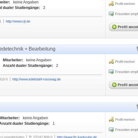
eiter:
keine Angaben
Profil merken
l dualer Studiengänge:
2
Freunden empf
1
http://www.cjt.de
detechnik + Bearbeitung
Mitarbeiter:
keine Angaben
Profil merken
Anzahl dualer Studiengänge:
2
Freunden empf
410-0
http://www.edelstahl-rosswag.de
Mitarbeiter:
keine Angaben
Profil merken
Anzahl dualer Studiengänge:
1
Freunden empf
n-Leopoldshafen
T:
07247 808-0
http://www.fiz-karlsruhe.de