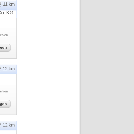
11 km
Co. KG
ehlen
12 km
ehlen
12 km