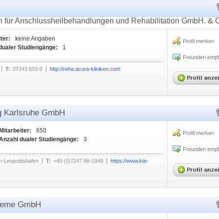
für Anschlussheilbehandlungen und Rehabilitation GmbH. & 
ter:
keine Angaben
Profil merken
dualer Studiengänge:
1
Freunden empf
T:
07243 603-0
http://reha.acura-kliniken.com
g Karlsruhe GmbH
Mitarbeiter:
650
Profil merken
Anzahl dualer Studiengänge:
3
Freunden empf
n-Leopoldshafen
T:
+49 (0)7247 88-1949
https://www.kte-
steme GmbH