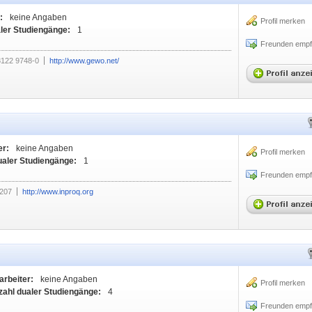
:
keine Angaben
Profil merken
ler Studiengänge:
1
Freunden empf
8122 9748-0
http://www.gewo.net/
er:
keine Angaben
Profil merken
ualer Studiengänge:
1
Freunden empf
207
http://www.inproq.org
arbeiter:
keine Angaben
Profil merken
zahl dualer Studiengänge:
4
Freunden empf