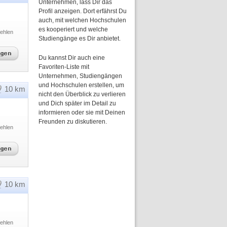
Unternehmen, lass Dir das
Profil anzeigen. Dort erfährst Du
auch, mit welchen Hochschulen
es kooperiert und welche
ehlen
Studiengänge es Dir anbietet.
Du kannst Dir auch eine
Favoriten-Liste mit
Unternehmen, Studiengängen
und Hochschulen erstellen, um
10 km
nicht den Überblick zu verlieren
und Dich später im Detail zu
informieren oder sie mit Deinen
Freunden zu diskutieren.
ehlen
10 km
ehlen