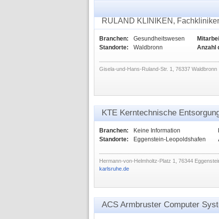
RULAND KLINIKEN, Fachkliniken 
Branchen:
Gesundheitswesen
Mitarbei
Standorte:
Waldbronn
Anzahl 
Gisela-und-Hans-Ruland-Str. 1, 76337 Waldbronn
KTE Kerntechnische Entsorgun
Branchen:
Keine Information
Standorte:
Eggenstein-Leopoldshafen
Hermann-von-Helmholtz-Platz 1, 76344 Eggenstei
karlsruhe.de
ACS Armbruster Computer Sy