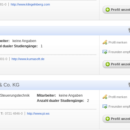
81-0
http://www.klingelnberg.com
eiter:
keine Angaben
Profil merken
l dualer Studiengänge:
1
Freunden empf
001-0
http://www.kumasoft.de
 & Co. KG
 Steuerungstechnik
Mitarbeiter:
keine Angaben
Profil merken
Anzahl dualer Studiengänge:
2
Freunden empf
T:
0721 4846-0
http://www.pi.ws