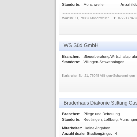
Standorte:
Mönchweiler
Anzahl d
Waldstr. 11, 78087 Mönchweiler
T:
07721 / 948
WS Süd GmbH
Branchen:
Steuerberatung/Wirtschaftsprüf
Standorte:
Villingen-Schwenningen
Karlsruher Str. 21, 78048 Villingen-Schwenningen
Bruderhaus Diakonie Stiftung Gu
Branchen:
Pflege und Betreuung
Standorte:
Reutlingen, Loßburg, Münsingen
Mitarbeiter:
keine Angaben
Anzahl dualer Studiengänge:
4