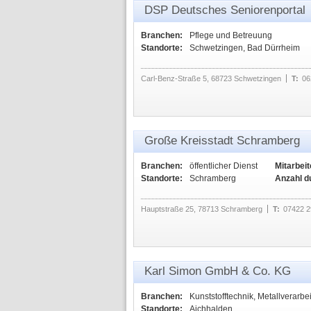
DSP Deutsches Seniorenportal
Branchen:
Pflege und Betreuung
Standorte:
Schwetzingen, Bad Dürrheim
Carl-Benz-Straße 5, 68723 Schwetzingen
T:
06
Große Kreisstadt Schramberg
Branchen:
öffentlicher Dienst
Mitarbeit
Standorte:
Schramberg
Anzahl d
Hauptstraße 25, 78713 Schramberg
T:
07422 2
Karl Simon GmbH & Co. KG
Branchen:
Kunststofftechnik, Metallverarbe
Standorte:
Aichhalden