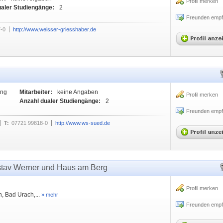
Profil merken
ualer Studiengänge:
2
Freunden empf
7-0
http://www.weisser-griesshaber.de
ung
Mitarbeiter:
keine Angaben
Profil merken
Anzahl dualer Studiengänge:
2
Freunden empf
T:
07721 99818-0
http://www.ws-sued.de
stav Werner und Haus am Berg
Profil merken
, Bad Urach,...
» mehr
Freunden empf