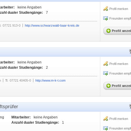
tarbeiter:
keine Angaben
Profil merken
zahl dualer Studiengänge:
7
Freunden empf
:
07721 913-0
http://www.schwarzwald-baar-kreis.de
H
tarbeiter:
keine Angaben
Profil merken
zahl dualer Studiengänge:
2
Freunden empf
n
T:
07721 40405-0
http://www.m-k-t.com
ftsprüfer
ung
Mitarbeiter:
keine Angaben
Profil merken
Anzahl dualer Studiengänge:
1
Freunden empf