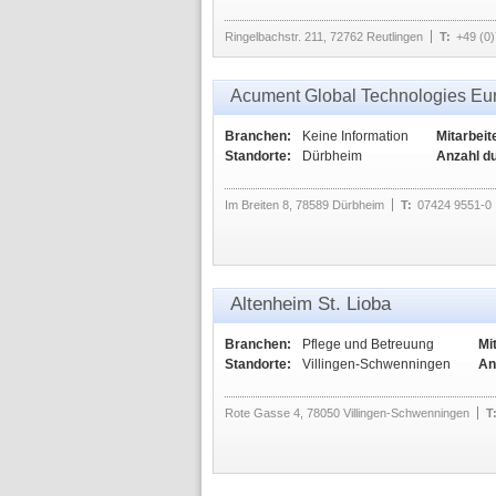
Ringelbachstr. 211, 72762 Reutlingen
T:
+49 (0
Acument Global Technologies E
Branchen:
Keine Information
Mitarbeit
Standorte:
Dürbheim
Anzahl d
Im Breiten 8, 78589 Dürbheim
T:
07424 9551-0
Altenheim St. Lioba
Branchen:
Pflege und Betreuung
Mi
Standorte:
Villingen-Schwenningen
An
Rote Gasse 4, 78050 Villingen-Schwenningen
T