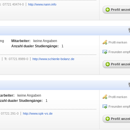
:
07721 40474-0
http://www.nann.info
ung
Mitarbeiter:
keine Angaben
Profil merken
Anzahl dualer Studiengänge:
1
Freunden empf
T:
07721 8989-0
http://www.schienle-bolanz.de
tarbeiter:
keine Angaben
Profil merken
zahl dualer Studiengänge:
1
Freunden empf
07721 291-0
http://www.spk-vs.de