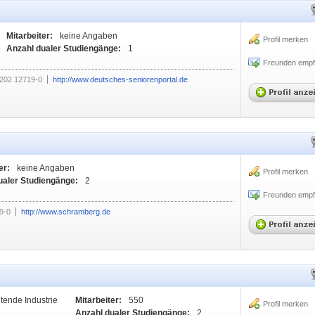
Mitarbeiter:
keine Angaben
Profil merken
Anzahl dualer Studiengänge:
1
Freunden empf
202 12719-0
http://www.deutsches-seniorenportal.de
er:
keine Angaben
Profil merken
ualer Studiengänge:
2
Freunden empf
9-0
http://www.schramberg.de
itende Industrie
Mitarbeiter:
550
Profil merken
Anzahl dualer Studiengänge:
2