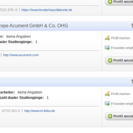
)7121 278--0
https://www.bruderhausdiakonie.de
urope Acument GmbH & Co. OHG
er:
keine Angaben
Profil merken
ualer Studiengänge:
1
Freunden empf
http://www.acument.com
tarbeiter:
keine Angaben
Profil merken
zahl dualer Studiengänge:
1
Freunden empf
:
07721 921-0
http://www.st-lioba.de