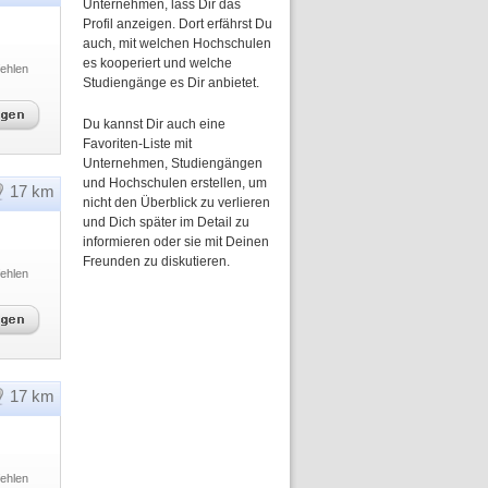
Unternehmen, lass Dir das
Profil anzeigen. Dort erfährst Du
auch, mit welchen Hochschulen
es kooperiert und welche
ehlen
Studiengänge es Dir anbietet.
Du kannst Dir auch eine
Favoriten-Liste mit
Unternehmen, Studiengängen
und Hochschulen erstellen, um
17 km
nicht den Überblick zu verlieren
und Dich später im Detail zu
informieren oder sie mit Deinen
Freunden zu diskutieren.
ehlen
17 km
ehlen