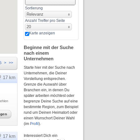
Sortierung
Relevanz
Anzahl Treffer pro Seite
20
Karte anzeigen
Beginne mit der Suche
nach einem
Unternehmen
5
>
>>
Starte hier mit der Suche nach
Unternehmen, die Deiner
17 km
Vorstellung entsprechen.
Grenze die Auswahl über
Branchen ein, in denen Du
später arbeiten möchtest oder
ehlen
begrenze Deine Suche auf eine
bestimmte Region, zum Beispiel
rund um Deinen Heimatort oder
einen Wunschort Deiner Wahl
(im
Profil
).
17 km
Interessiert Dich ein