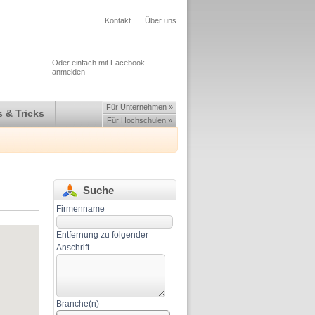
Kontakt
Über uns
Oder einfach mit Facebook
anmelden
Für Unternehmen »
 & Tricks
Für Hochschulen »
Suche
Firmenname
Entfernung zu folgender
Anschrift
Branche(n)