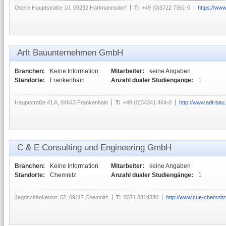
Obere Hauptstraße 10, 09232 Hartmannsdorf
T:
+49 (0)3722 7351-0
https://www
Arlt Bauunternehmen GmbH
Branchen:
Keine Information
Mitarbeiter:
keine Angaben
Standorte:
Frankenhain
Anzahl dualer Studiengänge:
1
Hauptstraße 41 A, 04643 Frankenhain
T:
+49 (0)34341 464-0
http://www.arlt-bau
C & E Consulting und Engineering GmbH
Branchen:
Keine Information
Mitarbeiter:
keine Angaben
Standorte:
Chemnitz
Anzahl dualer Studiengänge:
1
Jagdschänkenstr. 52, 09117 Chemnitz
T:
0371 8814380
http://www.cue-chemnitz