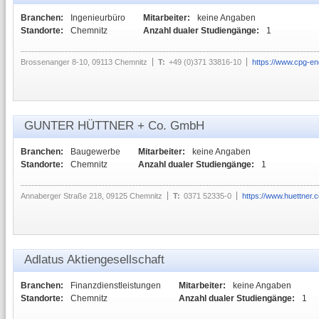
Branchen:
Ingenieurbüro
Mitarbeiter:
keine Angaben
Standorte:
Chemnitz
Anzahl dualer Studiengänge:
1
Brossenanger 8-10, 09113 Chemnitz
T:
+49 (0)371 33816-10
https://www.cpg-en
GUNTER HÜTTNER + Co. GmbH
Branchen:
Baugewerbe
Mitarbeiter:
keine Angaben
Standorte:
Chemnitz
Anzahl dualer Studiengänge:
1
Annaberger Straße 218, 09125 Chemnitz
T:
0371 52335-0
https://www.huettner.
Adlatus Aktiengesellschaft
Branchen:
Finanzdienstleistungen
Mitarbeiter:
keine Angaben
Standorte:
Chemnitz
Anzahl dualer Studiengänge:
1