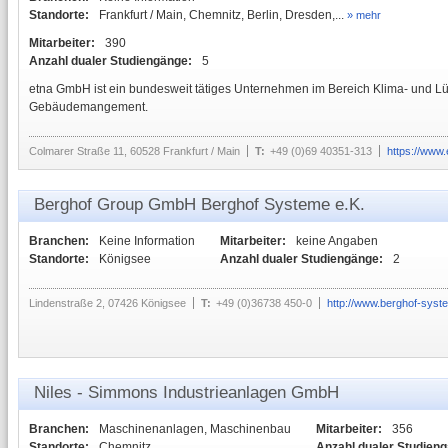
Standorte:
Frankfurt / Main, Chemnitz, Berlin, Dresden,...
» mehr
Mitarbeiter:
390
Anzahl dualer Studiengänge:
5
etna GmbH ist ein bundesweit tätiges Unternehmen im Bereich Klima- und Lü
Gebäudemangement.
Colmarer Straße 11, 60528 Frankfurt / Main
T:
+49 (0)69 40351-313
https://www.
Berghof Group GmbH Berghof Systeme e.K.
Branchen:
Keine Information
Mitarbeiter:
keine Angaben
Standorte:
Königsee
Anzahl dualer Studiengänge:
2
Lindenstraße 2, 07426 Königsee
T:
+49 (0)36738 450-0
http://www.berghof-syst
Niles - Simmons Industrieanlagen GmbH
Branchen:
Maschinenanlagen, Maschinenbau
Mitarbeiter:
356
Standorte:
Chemnitz
Anzahl dualer Studien