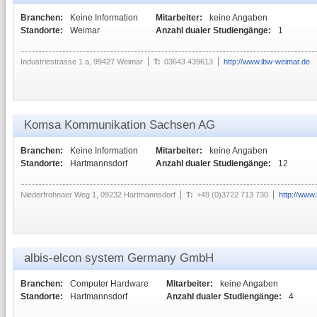
Branchen:
Keine Information
Mitarbeiter:
keine Angaben
Standorte:
Weimar
Anzahl dualer Studiengänge:
1
Industriestrasse 1 a, 99427 Weimar
T:
03643 439613
http://www.ibw-weimar.de
Komsa Kommunikation Sachsen AG
Branchen:
Keine Information
Mitarbeiter:
keine Angaben
Standorte:
Hartmannsdorf
Anzahl dualer Studiengänge:
12
Niederfrohnaer Weg 1, 09232 Hartmannsdorf
T:
+49 (0)3722 713 730
http://ww
albis-elcon system Germany GmbH
Branchen:
Computer Hardware
Mitarbeiter:
keine Angaben
Standorte:
Hartmannsdorf
Anzahl dualer Studiengänge:
4