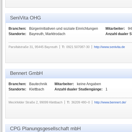
SeniVita OHG
Branchen:
Bürgerinitiativen und soziale Einrichtungen
Mitarbeiter:
94
Standorte:
Bayreuth, Marktrodach
Anzahl dualer 
Parsifalstraße 31, 95445 Bayreuth
T:
0921 507087-30
http://www.senivita.de
Bennert GmbH
Branchen:
Bautechnik
Mitarbeiter:
keine Angaben
Standorte:
Klettbach
Anzahl dualer Studiengänge:
1
Meckfelder Straße 2, 99099 Klettbach
T:
36209 480–0
http://www.bennert.de/
CPG Planungsgesellschaft mbH