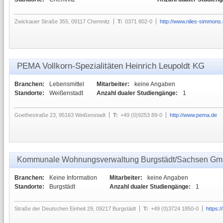
Zwickauer Straße 355, 09117 Chemnitz
T:
0371 802-0
http://www.niles-simmons.
PEMA Vollkorn-Spezialitäten Heinrich Leupoldt KG
Branchen:
Lebensmittel
Mitarbeiter:
keine Angaben
Standorte:
Weißenstadt
Anzahl dualer Studiengänge:
1
Goethestraße 23, 95163 Weißenstadt
T:
+49 (0)9253 89-0
http://www.pema.de
Kommunale Wohnungsverwaltung Burgstädt/Sachsen G
Branchen:
Keine Information
Mitarbeiter:
keine Angaben
Standorte:
Burgstädt
Anzahl dualer Studiengänge:
1
Straße der Deutschen Einheit 29, 09217 Burgstädt
T:
+49 (0)3724 1850-0
https: