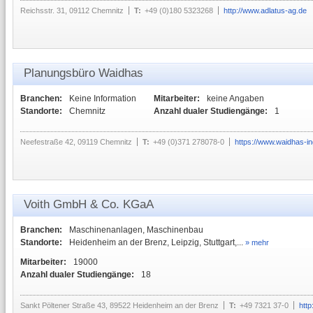
Reichsstr. 31, 09112 Chemnitz
T:
+49 (0)180 5323268
http://www.adlatus-ag.de
Planungsbüro Waidhas
Branchen:
Keine Information
Mitarbeiter:
keine Angaben
Standorte:
Chemnitz
Anzahl dualer Studiengänge:
1
Neefestraße 42, 09119 Chemnitz
T:
+49 (0)371 278078-0
https://www.waidhas-in
Voith GmbH & Co. KGaA
Branchen:
Maschinenanlagen, Maschinenbau
Standorte:
Heidenheim an der Brenz, Leipzig, Stuttgart,...
» mehr
Mitarbeiter:
19000
Anzahl dualer Studiengänge:
18
Sankt Pöltener Straße 43, 89522 Heidenheim an der Brenz
T:
+49 7321 37-0
http