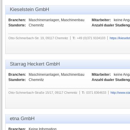
Kieselstein GmbH
Branchen:
Maschinenanlagen, Maschinenbau
Mitarbeiter:
keine An
Standorte:
Chemnitz
Anzahl dualer Studien
Otto-Schmerbach-Str. 19, 09117 Chemnitz
T:
+49 (0)371 9104103
https://kiesel
Starrag Heckert GmbH
Branchen:
Maschinenanlagen, Maschinenbau
Mitarbeiter:
keine An
Standorte:
Chemnitz
Anzahl dualer Studien
Otto-Schmerbach-Straße 15/17, 09117 Chemnitz
T:
0371 8364633
http://www.st
etna GmbH
Branchen:
Keine Information