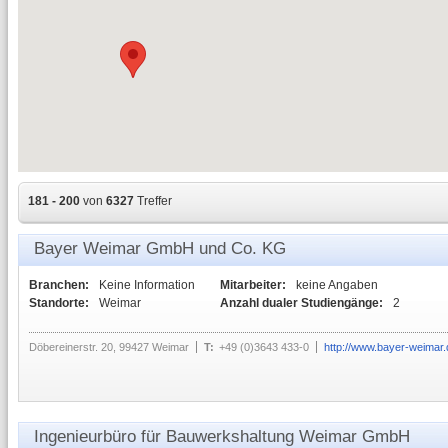
181 - 200
von
6327
Treffer
Bayer Weimar GmbH und Co. KG
Branchen:
Keine Information
Mitarbeiter:
keine Angaben
Standorte:
Weimar
Anzahl dualer Studiengänge:
2
Döbereinerstr. 20, 99427 Weimar
T:
+49 (0)3643 433-0
http://www.bayer-weimar.
Ingenieurbüro für Bauwerkshaltung Weimar GmbH