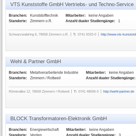
VTS Kunststoffe GmbH Vertriebs- und Techno-Service
Branchen:
Kunststofftechnik
Mitarbeiter:
keine Angaben
Standorte:
Zimmern o.R.
Anzahl dualer Studiengänge:
1
Schwarzwaldring 6, 78658 Zimmern o.R.
T:
0741 9333-0
http://www.vts-kunststo
Wehl & Partner GmbH
Branchen:
Metallverarbeitende Industrie
Mitarbeiter:
keine Angaben
Standorte:
Zimmern / Rottweil
Anzahl dualer Studiengänge:
Römerallee 12, 78658 Zimmern / Rottweil
T:
0741 48006-0
http://wehl-partner.de
BLOCK Transformatoren-Elektronik GmbH
Branchen:
Energiewirtschaft
Mitarbeiter:
keine Angaben
Standorte:
Verden
Anzahl dualer Studiengänge:
3