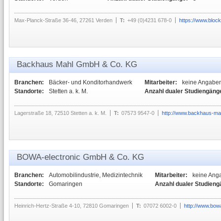
Max-Planck-Straße 36-46, 27261 Verden
T:
+49 (0)4231 678-0
https://www.bloc
Backhaus Mahl GmbH & Co. KG
Branchen:
Bäcker- und Konditorhandwerk
Mitarbeiter:
keine Angabe
Standorte:
Stetten a. k. M.
Anzahl dualer Studiengäng
Lagerstraße 18, 72510 Stetten a. k. M.
T:
07573 9547-0
http://www.backhaus-ma
BOWA-electronic GmbH & Co. KG
Branchen:
Automobilindustrie, Medizintechnik
Mitarbeiter:
keine Ang
Standorte:
Gomaringen
Anzahl dualer Studieng
Heinrich-Hertz-Straße 4-10, 72810 Gomaringen
T:
07072 6002-0
http://www.bow