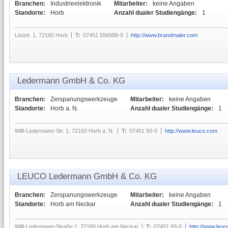
Branchen:
Industrieelektronik
Mitarbeiter:
keine Angaben
Standorte:
Horb
Anzahl dualer Studiengänge:
1
Liststr. 1, 72160 Horb
T:
07451 556988-0
http://www.brandmaier.com
Ledermann GmbH & Co. KG
Branchen:
Zerspanungswerkzeuge
Mitarbeiter:
keine Angaben
Standorte:
Horb a. N.
Anzahl dualer Studiengänge:
1
Willi-Ledermann-Str. 1, 72160 Horb a. N.
T:
07451 93-0
http://www.leuco.com
LEUCO Ledermann GmbH & Co. KG
Branchen:
Zerspanungswerkzeuge
Mitarbeiter:
keine Angaben
Standorte:
Horb am Neckar
Anzahl dualer Studiengänge:
1
Willi-Ledermann-Straße 1, 72160 Horb am Neckar
T:
07451 93-0
http://www.leuc