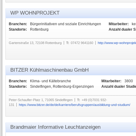
WP WOHNPROJEKT
Branchen:
Bürgerinitiativen und soziale Einrichtungen
Mitarbeiter:
ke
Standorte:
Rottenburg
Anzahl dualer 
Gartenstraße 13, 72108 Rottenburg
T:
07472 9641160
http://www.wp-wohnprojek
BITZER Kühlmaschinenbau GmbH
Branchen:
Klima- und Kältebranche
Mitarbeiter:
3800
Standorte:
Sindelfingen, Rottenburg-Ergenzingen
Anzahl dualer Stud
Peter-Schaufler-Platz 1, 71065 Sindelfingen
T:
+49 (0)7031 932-
131
https://www.bitzer.de/de/de/karriere/berufsgruppen/ausbildung-und-studium/
Brandmaier Informative Leuchtanzeigen