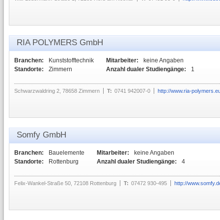
RIA POLYMERS GmbH
Branchen:
Kunststofftechnik
Mitarbeiter:
keine Angaben
Standorte:
Zimmern
Anzahl dualer Studiengänge:
1
Schwarzwaldring 2, 78658 Zimmern
T:
0741 942007-0
http://www.ria-polymers.e
Somfy GmbH
Branchen:
Bauelemente
Mitarbeiter:
keine Angaben
Standorte:
Rottenburg
Anzahl dualer Studiengänge:
4
Felix-Wankel-Straße 50, 72108 Rottenburg
T:
07472 930-495
http://www.somfy.d