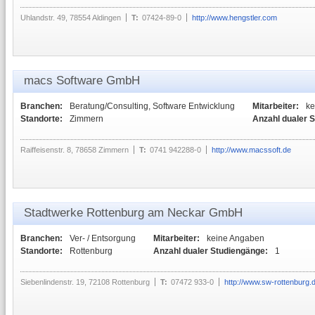
Uhlandstr. 49, 78554 Aldingen
T:
07424-89-0
http://www.hengstler.com
macs Software GmbH
Branchen:
Beratung/Consulting, Software Entwicklung
Mitarbeiter:
ke
Standorte:
Zimmern
Anzahl dualer 
Raiffeisenstr. 8, 78658 Zimmern
T:
0741 942288-0
http://www.macssoft.de
Stadtwerke Rottenburg am Neckar GmbH
Branchen:
Ver- / Entsorgung
Mitarbeiter:
keine Angaben
Standorte:
Rottenburg
Anzahl dualer Studiengänge:
1
Siebenlindenstr. 19, 72108 Rottenburg
T:
07472 933-0
http://www.sw-rottenburg.