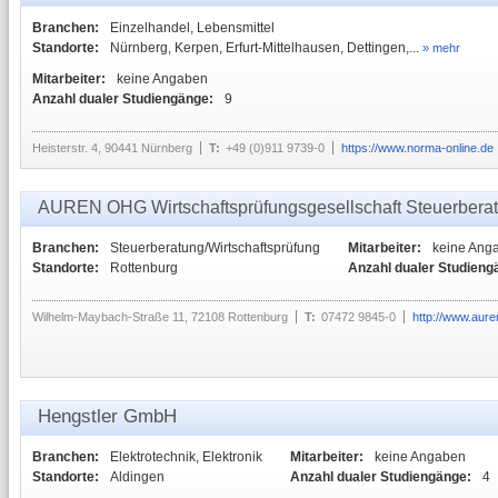
Branchen:
Einzelhandel, Lebensmittel
Standorte:
Nürnberg, Kerpen, Erfurt-Mittelhausen, Dettingen,...
» mehr
Mitarbeiter:
keine Angaben
Anzahl dualer Studiengänge:
9
Heisterstr. 4, 90441 Nürnberg
T:
+49 (0)911 9739-0
https://www.norma-online.de
AUREN OHG Wirtschaftsprüfungsgesellschaft Steuerberat
Branchen:
Steuerberatung/Wirtschaftsprüfung
Mitarbeiter:
keine Ang
Standorte:
Rottenburg
Anzahl dualer Studieng
Wilhelm-Maybach-Straße 11, 72108 Rottenburg
T:
07472 9845-0
http://www.aure
Hengstler GmbH
Branchen:
Elektrotechnik, Elektronik
Mitarbeiter:
keine Angaben
Standorte:
Aldingen
Anzahl dualer Studiengänge:
4