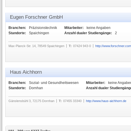
Eugen Forschner GmbH
Branchen:
Präzisionstechnik
Mitarbeiter:
keine Angaben
Standorte:
Spaichingen
Anzahl dualer Studiengänge:
2
Max-Planck-Str. 14, 78549 Spaichingen
T:
07424 943-0
http://www.forschner.co
Haus Aichhorn
Branchen:
Sozial- und Gesundheitswesen
Mitarbeiter:
keine Angabe
Standorte:
Dornhan
Anzahl dualer Studiengäng
Gänslensbühl 3, 72175 Dornhan
T:
07455 33340
http://www.haus-aichhorn.de