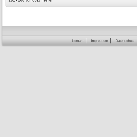
181 - 200
von
6327
Treffer
Kontakt
Impressum
Datenschutz