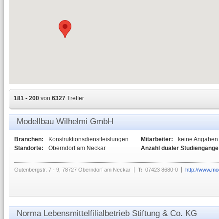
181 - 200
von
6327
Treffer
Modellbau Wilhelmi GmbH
Branchen:
Konstruktionsdienstleistungen
Mitarbeiter:
keine Angaben
Standorte:
Oberndorf am Neckar
Anzahl dualer Studiengänge
Gutenbergstr. 7 - 9, 78727 Oberndorf am Neckar
T:
07423 8680-0
http://www.mo
Norma Lebensmittelfilialbetrieb Stiftung & Co. KG