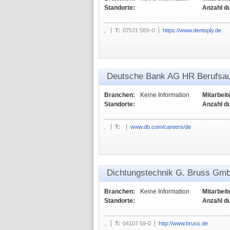
Standorte:
Anzahl d
,
T:
07531 583–0
https://www.dentsply.de
Deutsche Bank AG HR Berufsau
Branchen:
Keine Information
Mitarbeit
Standorte:
Anzahl d
,
T:
www.db.com/careers/de
Dichtungstechnik G. Bruss Gm
Branchen:
Keine Information
Mitarbeit
Standorte:
Anzahl d
,
T:
04107 59-0
http://www.bruss.de