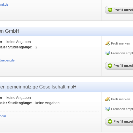
and.de
ben GmbH
er:
keine Angaben
Profil merken
ualer Studiengänge:
2
Freunden empf
ddueben.de
gen gemeinnützige Gesellschaft mbH
er:
keine Angaben
Profil merken
ualer Studiengänge:
keine Angaben
Freunden empf
.com