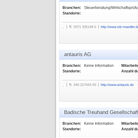
Branchen:
Steuerberatung/Wirtschaftsprüf
Standorte:
,
T:
0371 335148-0
http://www.stb-maedler.d
antauris AG
Branchen:
Keine Information
Mitarbeit
Standorte:
Anzahl d
,
T:
040 227443-00
http://www.antauris.de
Badische Treuhand Gesellscha
Branchen:
Keine Information
Mitarbeit
Standorte:
Anzahl d