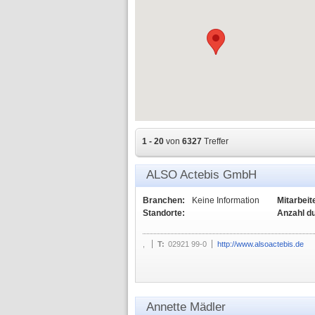
1 - 20
von
6327
Treffer
ALSO Actebis GmbH
Branchen:
Keine Information
Mitarbeit
Standorte:
Anzahl d
,
T:
02921 99-0
http://www.alsoactebis.de
Annette Mädler