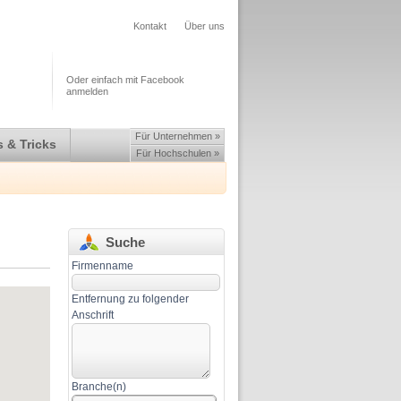
Kontakt
Über uns
Oder einfach mit Facebook
anmelden
Für Unternehmen »
 & Tricks
Für Hochschulen »
Suche
Firmenname
Entfernung zu folgender
Anschrift
Branche(n)