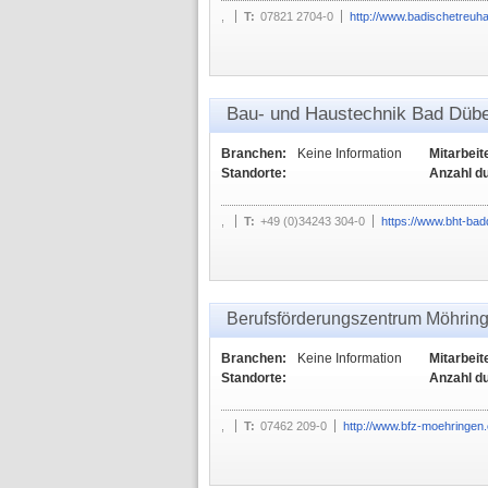
,
T:
07821 2704-0
http://www.badischetreuh
Bau- und Haustechnik Bad Dü
Branchen:
Keine Information
Mitarbeit
Standorte:
Anzahl d
,
T:
+49 (0)34243 304-0
https://www.bht-ba
Berufsförderungszentrum Möhrin
Branchen:
Keine Information
Mitarbeit
Standorte:
Anzahl d
,
T:
07462 209-0
http://www.bfz-moehringen