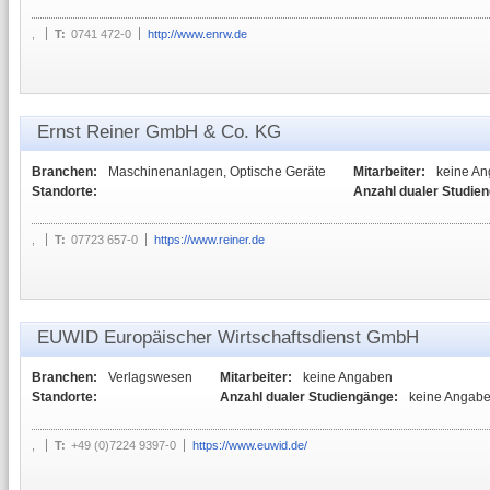
,
T:
0741 472-0
http://www.enrw.de
Ernst Reiner GmbH & Co. KG
Branchen:
Maschinenanlagen, Optische Geräte
Mitarbeiter:
keine A
Standorte:
Anzahl dualer Studie
,
T:
07723 657-0
https://www.reiner.de
EUWID Europäischer Wirtschaftsdienst GmbH
Branchen:
Verlagswesen
Mitarbeiter:
keine Angaben
Standorte:
Anzahl dualer Studiengänge:
keine Angab
,
T:
+49 (0)7224 9397-0
https://www.euwid.de/