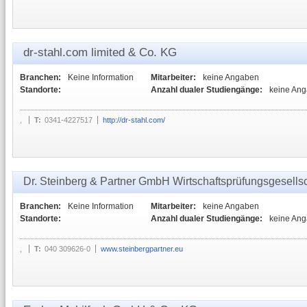
dr-stahl.com limited & Co. KG
Branchen:
Keine Information
Mitarbeiter:
keine Angaben
Standorte:
Anzahl dualer Studiengänge:
keine An
,
T:
0341-4227517
http://dr-stahl.com/
Dr. Steinberg & Partner GmbH Wirtschaftsprüfungsgesellsc
Branchen:
Keine Information
Mitarbeiter:
keine Angaben
Standorte:
Anzahl dualer Studiengänge:
keine An
,
T:
040 309626-0
www.steinbergpartner.eu