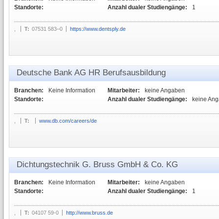
Standorte:
Anzahl dualer Studiengänge:
1
,
T:
07531 583–0
https://www.dentsply.de
Deutsche Bank AG HR Berufsausbildung
Branchen:
Keine Information
Mitarbeiter:
keine Angaben
Standorte:
Anzahl dualer Studiengänge:
keine An
,
T:
www.db.com/careers/de
Dichtungstechnik G. Bruss GmbH & Co. KG
Branchen:
Keine Information
Mitarbeiter:
keine Angaben
Standorte:
Anzahl dualer Studiengänge:
1
,
T:
04107 59-0
http://www.bruss.de