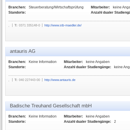
Branchen:
Steuerberatung/Wirtschaftsprüfung
Mitarbeiter:
keine Ang
Standorte:
Anzahl dualer Studieng
,
T:
0371 335148-0
http://www.stb-maedler.de/
antauris AG
Branchen:
Keine Information
Mitarbeiter:
keine Angaben
Standorte:
Anzahl dualer Studiengänge:
keine An
,
T:
040 227443-00
http://www.antauris.de
Badische Treuhand Gesellschaft mbH
Branchen:
Keine Information
Mitarbeiter:
keine Angaben
Standorte:
Anzahl dualer Studiengänge:
2