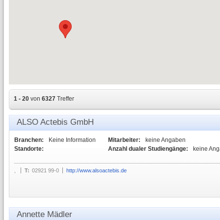
1 - 20
von
6327
Treffer
ALSO Actebis GmbH
Branchen:
Keine Information
Mitarbeiter:
keine Angaben
Standorte:
Anzahl dualer Studiengänge:
keine An
,
T:
02921 99-0
http://www.alsoactebis.de
Annette Mädler