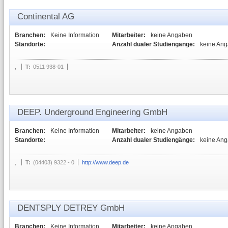
Continental AG
Branchen:
Keine Information
Mitarbeiter:
keine Angaben
Standorte:
Anzahl dualer Studiengänge:
keine An
,
T:
0511 938-01
DEEP. Underground Engineering GmbH
Branchen:
Keine Information
Mitarbeiter:
keine Angaben
Standorte:
Anzahl dualer Studiengänge:
keine An
,
T:
(04403) 9322 - 0
http://www.deep.de
DENTSPLY DETREY GmbH
Branchen:
Keine Information
Mitarbeiter:
keine Angaben