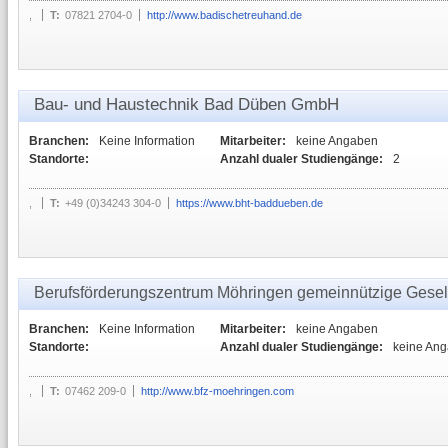
,
T:
07821 2704-0
http://www.badischetreuhand.de
Bau- und Haustechnik Bad Düben GmbH
Branchen:
Keine Information
Mitarbeiter:
keine Angaben
Standorte:
Anzahl dualer Studiengänge:
2
,
T:
+49 (0)34243 304-0
https://www.bht-baddueben.de
Berufsförderungszentrum Möhringen gemeinnützige Gesel
Branchen:
Keine Information
Mitarbeiter:
keine Angaben
Standorte:
Anzahl dualer Studiengänge:
keine An
,
T:
07462 209-0
http://www.bfz-moehringen.com