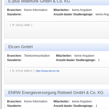
E-plus Mobilfunk GmbH & Co. KG
Branchen:
Keine Information
Mitarbeiter:
keine Angaben
Standorte:
Anzahl dualer Studiengänge:
keine An
,
T:
(0211) 4480
Elcom GmbH
Branchen:
Telekommunikation
Mitarbeiter:
keine Angaben
Standorte:
Anzahl dualer Studiengänge:
1
,
T:
07132 4869-0
http://www.elcom.de
ENRW Energieversorgung Rottweil GmbH & Co. KG
Branchen:
Keine Information
Mitarbeiter:
keine Angaben
Standorte:
Anzahl dualer Studiengänge:
1