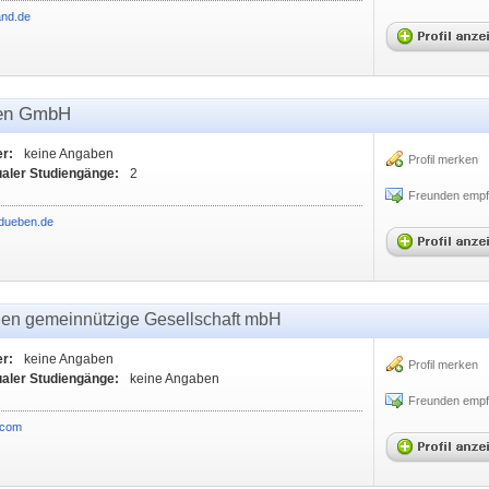
and.de
ben GmbH
er:
keine Angaben
Profil merken
ualer Studiengänge:
2
Freunden empf
ddueben.de
gen gemeinnützige Gesellschaft mbH
er:
keine Angaben
Profil merken
ualer Studiengänge:
keine Angaben
Freunden empf
.com