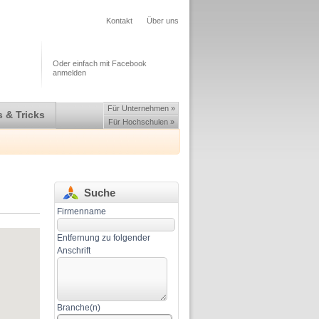
Kontakt
Über uns
Oder einfach mit Facebook
anmelden
Für Unternehmen »
 & Tricks
Für Hochschulen »
Suche
Firmenname
Entfernung zu folgender
Anschrift
Branche(n)