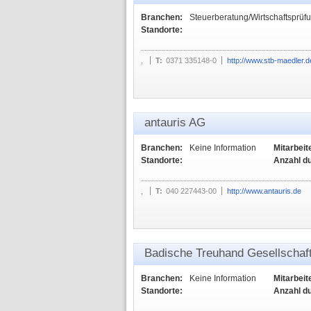
Branchen:
Steuerberatung/Wirtschaftsprüf
Standorte:
,
T:
0371 335148-0
http://www.stb-maedler.d
antauris AG
Branchen:
Keine Information
Mitarbeit
Standorte:
Anzahl d
,
T:
040 227443-00
http://www.antauris.de
Badische Treuhand Gesellscha
Branchen:
Keine Information
Mitarbeit
Standorte:
Anzahl d