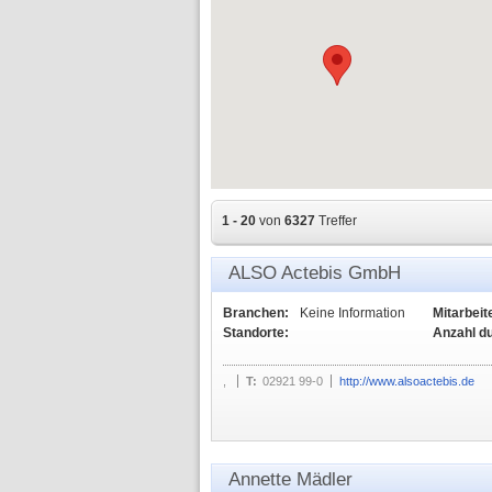
1 - 20
von
6327
Treffer
ALSO Actebis GmbH
Branchen:
Keine Information
Mitarbeit
Standorte:
Anzahl d
,
T:
02921 99-0
http://www.alsoactebis.de
Annette Mädler