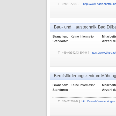
,
T:
07821 2704-0
http://www.badischetreuh
Bau- und Haustechnik Bad Dü
Branchen:
Keine Information
Mitarbeit
Standorte:
Anzahl d
,
T:
+49 (0)34243 304-0
https://www.bht-ba
Berufsförderungszentrum Möhrin
Branchen:
Keine Information
Mitarbeit
Standorte:
Anzahl d
,
T:
07462 209-0
http://www.bfz-moehringen