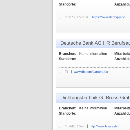
Standorte:
Anzahl d
,
T:
07531 583–0
https://www.dentsply.de
Deutsche Bank AG HR Berufsau
Branchen:
Keine Information
Mitarbeit
Standorte:
Anzahl d
,
T:
www.db.com/careers/de
Dichtungstechnik G. Bruss Gm
Branchen:
Keine Information
Mitarbeit
Standorte:
Anzahl d
,
T:
04107 59-0
http://www.bruss.de