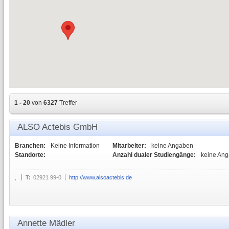
1 - 20
von
6327
Treffer
ALSO Actebis GmbH
Branchen:
Keine Information
Mitarbeiter:
keine Angaben
Standorte:
Anzahl dualer Studiengänge:
keine An
,
T:
02921 99-0
http://www.alsoactebis.de
Annette Mädler