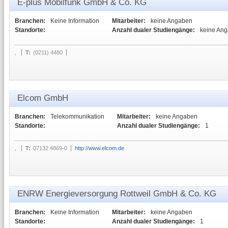
E-plus Mobilfunk GmbH & Co. KG
Branchen:
Keine Information
Mitarbeiter:
keine Angaben
Standorte:
Anzahl dualer Studiengänge:
keine An
,
T:
(0211) 4480
Elcom GmbH
Branchen:
Telekommunikation
Mitarbeiter:
keine Angaben
Standorte:
Anzahl dualer Studiengänge:
1
,
T:
07132 4869-0
http://www.elcom.de
ENRW Energieversorgung Rottweil GmbH & Co. KG
Branchen:
Keine Information
Mitarbeiter:
keine Angaben
Standorte:
Anzahl dualer Studiengänge:
1