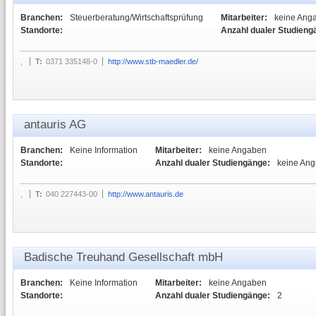
Branchen:
Steuerberatung/Wirtschaftsprüfung
Mitarbeiter:
keine Ang
Standorte:
Anzahl dualer Studieng
,
T:
0371 335148-0
http://www.stb-maedler.de/
antauris AG
Branchen:
Keine Information
Mitarbeiter:
keine Angaben
Standorte:
Anzahl dualer Studiengänge:
keine An
,
T:
040 227443-00
http://www.antauris.de
Badische Treuhand Gesellschaft mbH
Branchen:
Keine Information
Mitarbeiter:
keine Angaben
Standorte:
Anzahl dualer Studiengänge:
2