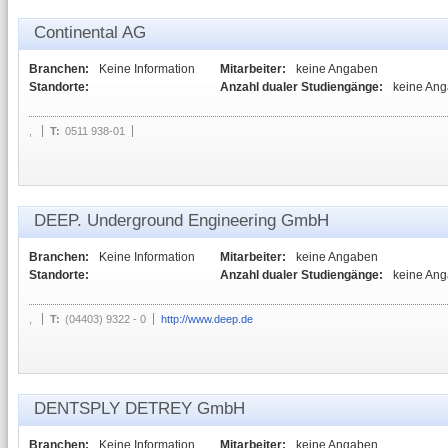
Continental AG
Branchen:
Keine Information
Mitarbeiter:
keine Angaben
Standorte:
Anzahl dualer Studiengänge:
keine An
,
T:
0511 938-01
DEEP. Underground Engineering GmbH
Branchen:
Keine Information
Mitarbeiter:
keine Angaben
Standorte:
Anzahl dualer Studiengänge:
keine An
,
T:
(04403) 9322 - 0
http://www.deep.de
DENTSPLY DETREY GmbH
Branchen:
Keine Information
Mitarbeiter:
keine Angaben