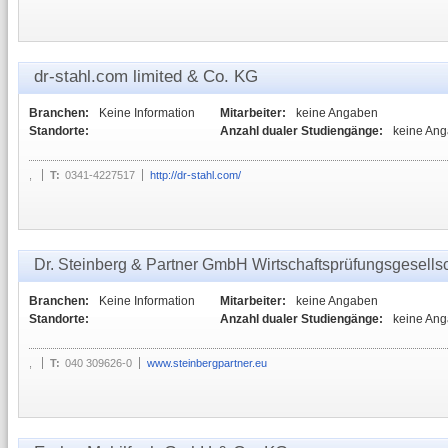
dr-stahl.com limited & Co. KG
Branchen:
Keine Information
Mitarbeiter:
keine Angaben
Standorte:
Anzahl dualer Studiengänge:
keine An
,
T:
0341-4227517
http://dr-stahl.com/
Dr. Steinberg & Partner GmbH Wirtschaftsprüfungsgesellsc
Branchen:
Keine Information
Mitarbeiter:
keine Angaben
Standorte:
Anzahl dualer Studiengänge:
keine An
,
T:
040 309626-0
www.steinbergpartner.eu