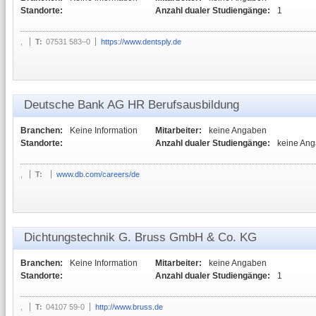
Standorte:
Anzahl dualer Studiengänge:
1
,
T:
07531 583–0
https://www.dentsply.de
Deutsche Bank AG HR Berufsausbildung
Branchen:
Keine Information
Mitarbeiter:
keine Angaben
Standorte:
Anzahl dualer Studiengänge:
keine An
,
T:
www.db.com/careers/de
Dichtungstechnik G. Bruss GmbH & Co. KG
Branchen:
Keine Information
Mitarbeiter:
keine Angaben
Standorte:
Anzahl dualer Studiengänge:
1
,
T:
04107 59-0
http://www.bruss.de