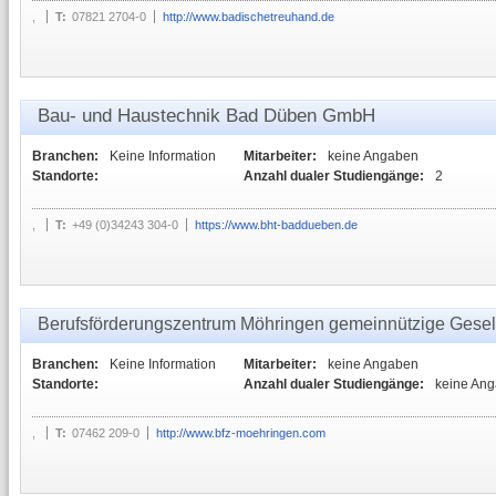
,
T:
07821 2704-0
http://www.badischetreuhand.de
Bau- und Haustechnik Bad Düben GmbH
Branchen:
Keine Information
Mitarbeiter:
keine Angaben
Standorte:
Anzahl dualer Studiengänge:
2
,
T:
+49 (0)34243 304-0
https://www.bht-baddueben.de
Berufsförderungszentrum Möhringen gemeinnützige Gesel
Branchen:
Keine Information
Mitarbeiter:
keine Angaben
Standorte:
Anzahl dualer Studiengänge:
keine An
,
T:
07462 209-0
http://www.bfz-moehringen.com