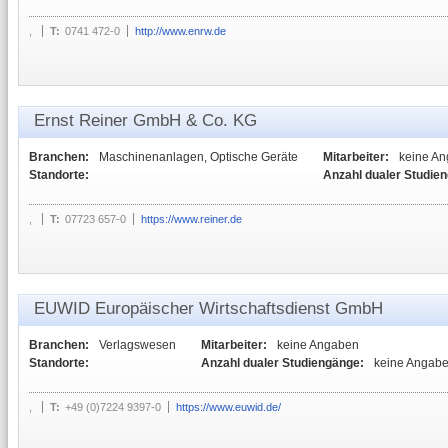
,
T:
0741 472-0
http://www.enrw.de
Ernst Reiner GmbH & Co. KG
Branchen:
Maschinenanlagen, Optische Geräte
Mitarbeiter:
keine A
Standorte:
Anzahl dualer Studie
,
T:
07723 657-0
https://www.reiner.de
EUWID Europäischer Wirtschaftsdienst GmbH
Branchen:
Verlagswesen
Mitarbeiter:
keine Angaben
Standorte:
Anzahl dualer Studiengänge:
keine Angab
,
T:
+49 (0)7224 9397-0
https://www.euwid.de/